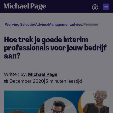
Werving Selectie
/
Advies
/
Managementadvies
/
Personeelsontwik
Hoe trek je goede interim
professionals voor jouw bedrijf
aan?
Written by:
Michael Page
December 2020
|
5 minuten leestijd