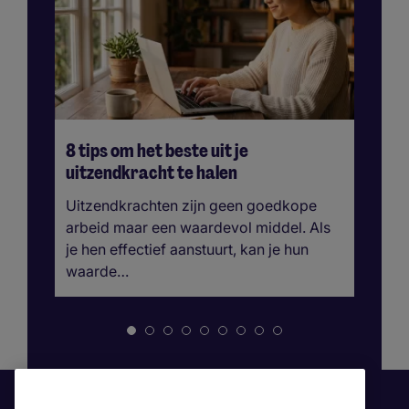
8 tips om het beste uit je
De
uitzendkracht te halen
re
m
Uitzendkrachten zijn geen goedkope
Re
arbeid maar een waardevol middel. Als
va
je hen effectief aanstuurt, kan je hun
ku
waarde…
he