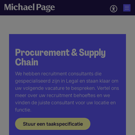
Procurement & Supply
Chain
We hebben recruitment consultants die
gespecialiseerd zijn in Legal en staan klaar om
uw volgende vacature te bespreken. Vertel ons
meer over uw recruitment behoeftes en we
vinden de juiste consultant voor uw locatie en
functie.
Stuur een taakspecificatie