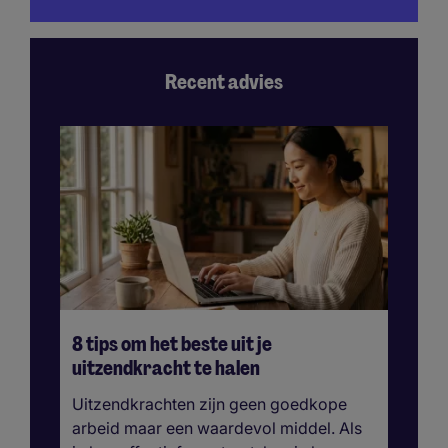
Recent advies
8 tips om het beste uit je
De
uitzendkracht te halen
re
m
Uitzendkrachten zijn geen goedkope
Re
arbeid maar een waardevol middel. Als
va