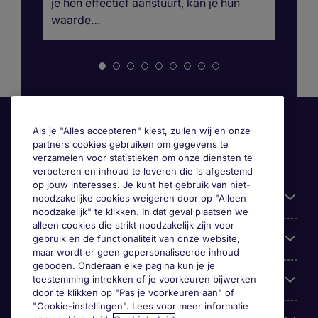
je hen effectief aanstuurt, kan je hun
ku
waarde…
he
Als je "Alles accepteren" kiest, zullen wij en onze
partners cookies gebruiken om gegevens te
verzamelen voor statistieken om onze diensten te
verbeteren en inhoud te leveren die is afgestemd
op jouw interesses. Je kunt het gebruik van niet-
Handige informatie
noodzakelijke cookies weigeren door op "Alleen
noodzakelijk" te klikken. In dat geval plaatsen we
alleen cookies die strikt noodzakelijk zijn voor
Onze expertise
gebruik en de functionaliteit van onze website,
maar wordt er geen gepersonaliseerde inhoud
geboden. Onderaan elke pagina kun je je
Google Rating
toestemming intrekken of je voorkeuren bijwerken
door te klikken op "Pas je voorkeuren aan" of
"Cookie-instellingen". Lees voor meer informatie