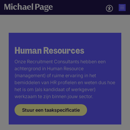
Human Resources
Onze Recruitment Consultants hebben een
achtergrond in Human Resource
(management) of ruime ervaring in het
bemiddelen van HR profielen en weten dus hoe
het is om (als kandidaat of werkgever)
werkzaam te zijn binnen jouw sector.
Stuur een taakspecificatie