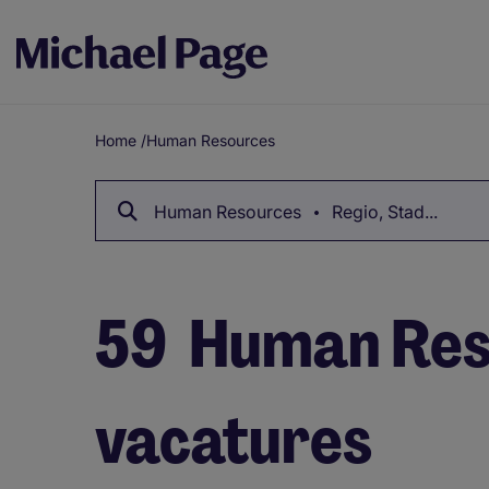
Home
/
Human Resources
Breadcrumb
Human Resources
Regio, Stad...
59
Human Res
vacatures