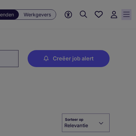
Favorieten,
enden
Werkgevers
0
Opgeslagen
vacatures
Creëer job alert
Sorteer op
Relevantie