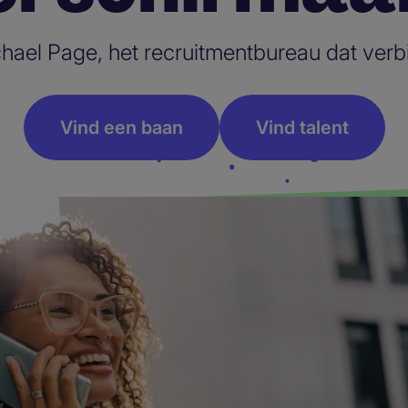
hael Page, het recruitmentbureau dat verb
Vind een baan
Vind talent