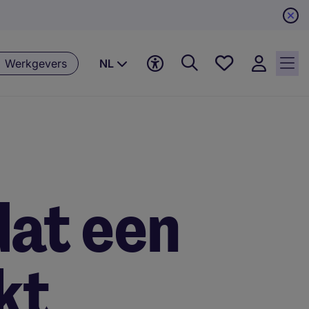
Favorieten,
Werkgevers
NL
0
Opgeslagen
vacatures
dat een
kt