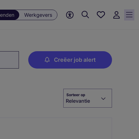
Favorieten,
enden
Werkgevers
0
Opgeslagen
vacatures
Creëer job alert
Sorteer op
Relevantie