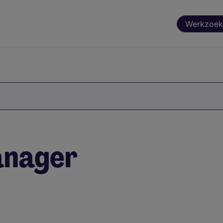
Werkzoek
anager