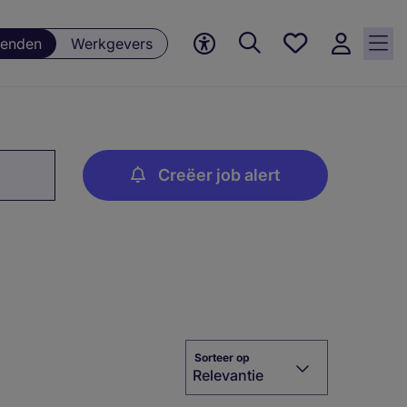
Favorieten,
enden
Werkgevers
0
Opgeslagen
vacatures
Creëer job alert
Sorteer op
Relevantie