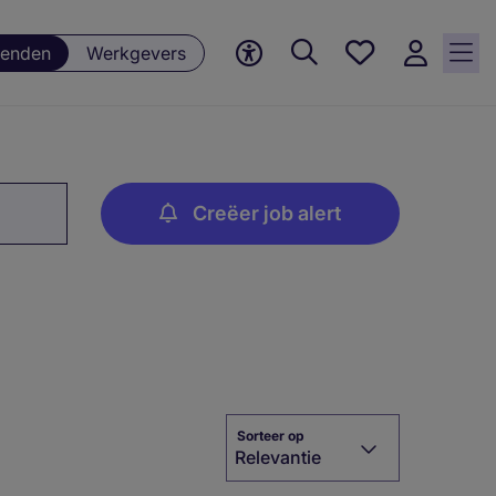
Favorieten,
enden
Werkgevers
0
Opgeslagen
vacatures
Creëer job alert
Sorteer op
Relevantie