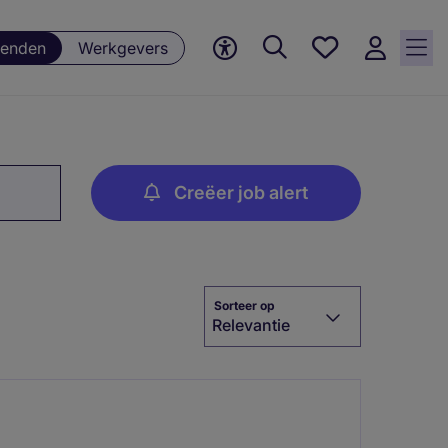
Favorieten,
enden
Werkgevers
0
Opgeslagen
vacatures
Creëer job alert
Sorteer op
Relevantie