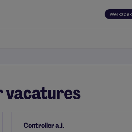
Werkzoek
r vacatures
Controller a.i.