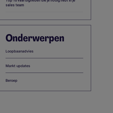
Top 10 vaardigheden die je nodig hebt in je
sales team
Onderwerpen
Loopbaanadvies
Markt updates
Beroep