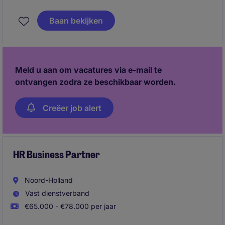
speel je een belangrijke rol binnen de dagelijkse
HR‑operatie en draag je actief bij aan het
Baan bekijken
optimaliseren van processen. Een perfecte kans voor
iemand die graag schakelt, nauwkeurig werkt en met
plezier meedenkt over verbeteringen binnen de
HR‑afdeling.
Meld u aan om vacatures via e-mail te
ontvangen zodra ze beschikbaar worden.
Creëer job alert
HR Business Partner
Noord-Holland
Vast dienstverband
€65.000 - €78.000 per jaar