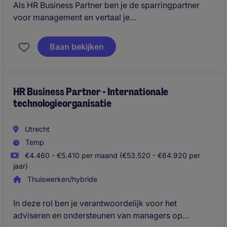
Als HR Business Partner ben je de sparringpartner
voor management en vertaal je
organisatiedoelstellingen naar effectieve HR-
oplossingen op het gebied van talent, leiderschap,
Baan bekijken
organisatieontwikkeling en performance. Je
combineert advieswerk met het initiëren en leiden
van HR-projecten, waarbij je data en inzichten
gebruikt om verbeteringen door te voeren en
HR Business Partner - Internationale
technologieorganisatie
duurzame groei van de organisatie te ondersteunen.
Utrecht
Temp
€4.460 - €5.410 per maand (€53.520 - €64.920 per
jaar)
Thuiswerken/hybride
In deze rol ben je verantwoordelijk voor het
adviseren en ondersteunen van managers op