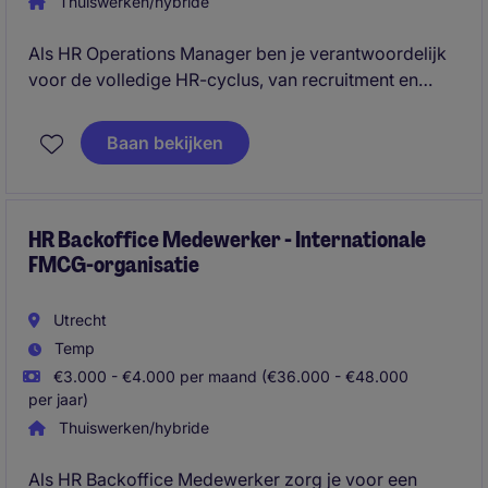
Thuiswerken/hybride
Als HR Operations Manager ben je verantwoordelijk
voor de volledige HR-cyclus, van recruitment en
onboarding tot salarisadministratie,
verzuimbegeleiding en HR-advies. Je bent het eerste
Baan bekijken
aanspreekpunt voor medewerkers en management
en zorgt ervoor dat HR-processen efficiënt,
compliant en toekomstbestendig zijn.
HR Backoffice Medewerker - Internationale
FMCG-organisatie
Utrecht
Temp
€3.000 - €4.000 per maand (€36.000 - €48.000
per jaar)
Thuiswerken/hybride
Als HR Backoffice Medewerker zorg je voor een