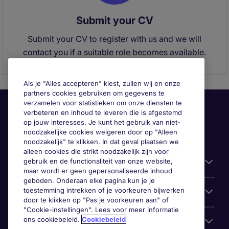
Submit your CV
Submit your CV to register with us and we will
contact you if a suitable role becomes available.
Als je "Alles accepteren" kiest, zullen wij en onze
partners cookies gebruiken om gegevens te
verzamelen voor statistieken om onze diensten te
verbeteren en inhoud te leveren die is afgestemd
op jouw interesses. Je kunt het gebruik van niet-
noodzakelijke cookies weigeren door op "Alleen
noodzakelijk" te klikken. In dat geval plaatsen we
alleen cookies die strikt noodzakelijk zijn voor
gebruik en de functionaliteit van onze website,
Handige informatie
maar wordt er geen gepersonaliseerde inhoud
geboden. Onderaan elke pagina kun je je
toestemming intrekken of je voorkeuren bijwerken
Onze expertise
door te klikken op "Pas je voorkeuren aan" of
"Cookie-instellingen". Lees voor meer informatie
ons cookiebeleid.
Cookiebeleid
Google Rating