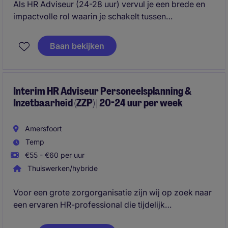
Als HR Adviseur (24-28 uur) vervul je een brede en
impactvolle rol waarin je schakelt tussen
operationele, tactische en strategische HR-
vraagstukken. Je bent een stevige sparringpartner
Baan bekijken
voor leidinggevenden en draagt actief bij aan de
ontwikkeling van medewerkers, teams en
toekomstbestendig HR-beleid.
Interim HR Adviseur Personeelsplanning &
Inzetbaarheid (ZZP) | 20-24 uur per week
Amersfoort
Temp
€55 - €60 per uur
Thuiswerken/hybride
Voor een grote zorgorganisatie zijn wij op zoek naar
een ervaren HR-professional die tijdelijk
ondersteuning biedt bij vraagstukken rondom