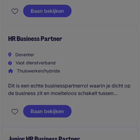
uiteenlopende HR-vraagstukken. Je speelt een
actieve rol op thema's als verzuim, performance
Baan bekijken
management, coaching en talentontwikkeling,
waarbij je snel zelfstandig kunt schakelen binnen de
organisatie.
HR Business Partner
Deventer
Vast dienstverband
Thuiswerken/hybride
Dit is een echte businesspartnerrol waarin je dicht op
de business zit en moeiteloos schakelt tussen
strategische vraagstukken en operationele HR-
thema's. Je vertaalt de organisatiedoelstellingen naar
Baan bekijken
concrete HR-oplossingen en weet deze ook
daadwerkelijk te realiseren.
Junior HR Business Partner