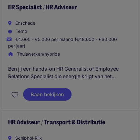
kunnen presteren.
ER Specialist / HR Adviseur
Enschede
Temp
€4.000 - €5.000 per maand (€48.000 - €60.000
per jaar)
Thuiswerken/hybride
Ben jij een hands-on HR Generalist of Employee
Relations Specialist die energie krijgt van het
begeleiden van managers bij complexe
personeelsvraagstukken? In deze interim rol binnen
Baan bekijken
een internationale organisatie speel je een sleutelrol
in performance management, employee relations,
arbeidsrechtelijke dossiers en leiderschapscoaching.
HR Adviseur / Transport & Distributie
Schiphol-Rijk