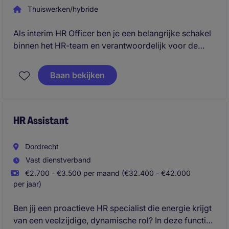
Thuiswerken/hybride
Als interim HR Officer ben je een belangrijke schakel
binnen het HR-team en verantwoordelijk voor de
dagelijkse HR-werkzaamheden. Vanuit het
hoofdkantoor iondersteun je de Global HR Manager
Baan bekijken
en de HR Manager. Je werkt voor de internationale
organisatie, ondersteunt medewerkers op het
hoofdkantoor, expats wereldwijd en HR-collega's in
de verschillende regio's.
HR Assistant
Dordrecht
Vast dienstverband
€2.700 - €3.500 per maand (€32.400 - €42.000
per jaar)
Ben jij een proactieve HR specialist die energie krijgt
van een veelzijdige, dynamische rol? In deze functie