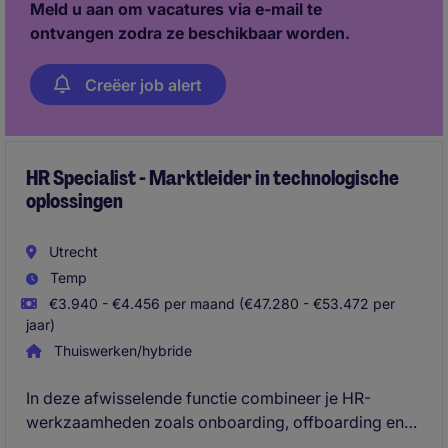
Meld u aan om vacatures via e-mail te
het waarborgen van een uitstekende employee
ontvangen zodra ze beschikbaar worden.
experience.
Creëer job alert
HR Specialist - Marktleider in technologische
oplossingen
Utrecht
Temp
€3.940 - €4.456 per maand (€47.280 - €53.472 per
jaar)
Thuiswerken/hybride
In deze afwisselende functie combineer je HR-
werkzaamheden zoals onboarding, offboarding en
personeelsadministratie met office management en