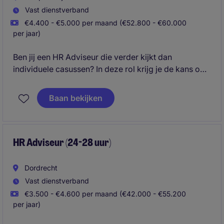
Vast dienstverband
€4.400 - €5.000 per maand (€52.800 - €60.000
per jaar)
Ben jij een HR Adviseur die verder kijkt dan
individuele casussen? In deze rol krijg je de kans om
managers te adviseren over teamontwikkeling,
personeelsplanning, performance en
Baan bekijken
organisatiedoelstellingen. Je werkt binnen een
internationale organisatie waar HR wordt gezien als
een strategische partner van de business.
HR Adviseur (24-28 uur)
Dordrecht
Vast dienstverband
€3.500 - €4.600 per maand (€42.000 - €55.200
per jaar)