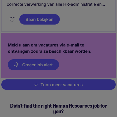
correcte verwerking van alle HR-administratie en
personeelsmutaties. Daarnaast ondersteun je
collega's met HR-vragen en draag je bij aan een
Baan bekijken
soepel verloop van de HR-processen.
Meld u aan om vacatures via e-mail te
ontvangen zodra ze beschikbaar worden.
Creëer job alert
Toon meer vacatures
Pagination
Didn't find the right Human Resources job for
you?