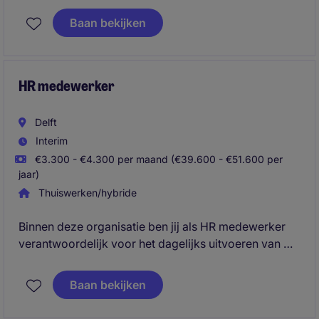
facilitaire taken. Je bent een echte regelaar die
Baan bekijken
ervoor zorgt dat medewerkers én processen
optimaal worden ondersteund.
HR medewerker
Delft
Interim
€3.300 - €4.300 per maand (€39.600 - €51.600 per
jaar)
Thuiswerken/hybride
Binnen deze organisatie ben jij als HR medewerker
verantwoordelijk voor het dagelijks uitvoeren van HR
activiteiten, fungeer je als aanspreekpunt voor
vragen van medewerkers en leidinggevende en zorg
Baan bekijken
je voor een soepel verloop van HR-processen.