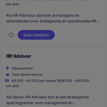
per jaar)
Als HR-Adviseur adviseer je managers en
directieleden over strategische en operationele HR-
vraagstukken, zoals talentontwikkeling, verzuim,
arbeidsvoorwaarden, organisatieontwikkeling en
Baan bekijken
arbeidsrecht. Daarnaast ben je verantwoordelijk voor
diverse operationele HR-taken, optimaliseer je HR-
processen en draag je bij aan een veilige, betrokken
en toekomstgerichte werkomgeving die de
HR-Adviseur
organisatiedoelstellingen ondersteunt.
Alblasserdam
Vast dienstverband
€4.000 - €5.000 per maand (€48.000 - €60.000
per jaar)
Als Senior HR Adviseur ben je een strategische
sparringpartner voor management en