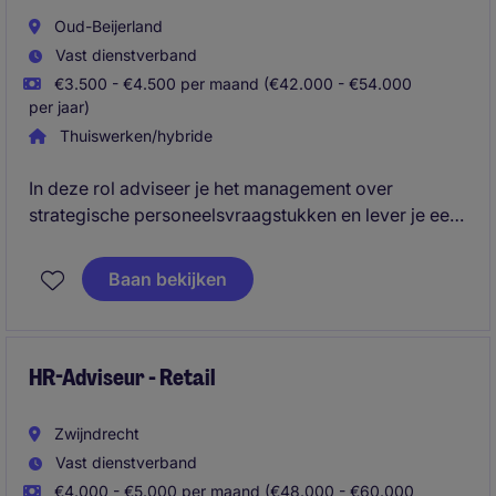
Oud-Beijerland
Vast dienstverband
€3.500 - €4.500 per maand (€42.000 - €54.000
per jaar)
Thuiswerken/hybride
In deze rol adviseer je het management over
strategische personeelsvraagstukken en lever je een
actieve bijdrage aan de verdere ontwikkeling van de
organisatie, zijn cultuur en hun mensen. Je
Baan bekijken
combineert HR-expertise met bedrijfskundig inzicht
en weet data, trends en organisatiebehoeften te
vertalen naar concrete HR-oplossingen.
HR-Adviseur - Retail
Zwijndrecht
Vast dienstverband
€4.000 - €5.000 per maand (€48.000 - €60.000