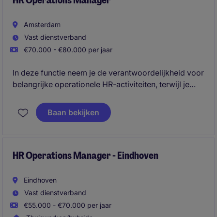
HR Operations Manager
Amsterdam
Vast dienstverband
€70.000 - €80.000 per jaar
In deze functie neem je de verantwoordelijkheid voor
belangrijke operationele HR-activiteiten, terwijl je
tegelijkertijd kansen identificeert om processen te
stroomlijnen, systemen te optimaliseren en de manier
Baan bekijken
van werken te versterken. Deze functie biedt de
mogelijkheid om een zichtbare impact te maken door
dagelijkse operationele aansturing te combineren
met verbeter-initiatieven op de langere termijn.
HR Operations Manager - Eindhoven
Eindhoven
Vast dienstverband
€55.000 - €70.000 per jaar