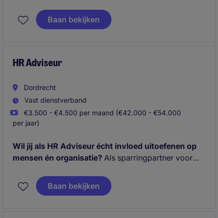
leidinggevenden en speel je een belangrijke rol in de
verdere professionalisering van HR binnen de
Baan bekijken
organisatie. Je combineert operationele HR-
werkzaamheden met beleidsontwikkeling en
projecten, waardoor je direct bijdraagt aan de groei
en ontwikkeling van zowel medewerkers als de
HR Adviseur
organisatie.
Dordrecht
Vast dienstverband
€3.500 - €4.500 per maand (€42.000 - €54.000
per jaar)
Wil jij als HR Adviseur écht invloed uitoefenen op
mensen én organisatie?
Als sparringpartner voor
managers en medewerkers vertaal je HR-beleid naar
de praktijk en begeleid je de organisatie bij
Baan bekijken
uiteenlopende HR-uitdagingen. Je draagt actief bij
aan talentontwikkeling, duurzame inzetbaarheid en
een werkomgeving waarin medewerkers optimaal