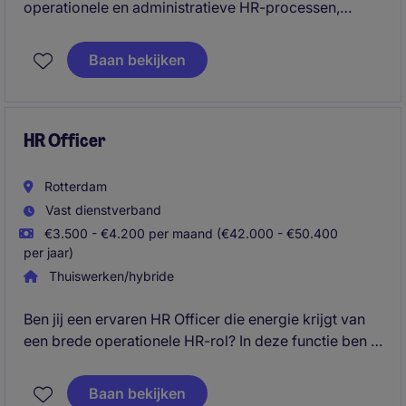
operationele en administratieve HR-processen,
waaronder personeelsadministratie, HR-
vraagstukken en medewerkerondersteuning.
Baan bekijken
Daarnaast ben je verantwoordelijk voor het
verwerken en controleren van HR-mutaties, zoals in-,
door- en uitstroom, contractwijzigingen en
verlofregistraties.
HR Officer
Rotterdam
Vast dienstverband
€3.500 - €4.200 per maand (€42.000 - €50.400
per jaar)
Thuiswerken/hybride
Ben jij een ervaren HR Officer die energie krijgt van
een brede operationele HR-rol? In deze functie ben je
verantwoordelijk voor een soepel verloop van alle
dagelijkse HR-processen en ben je het
Baan bekijken