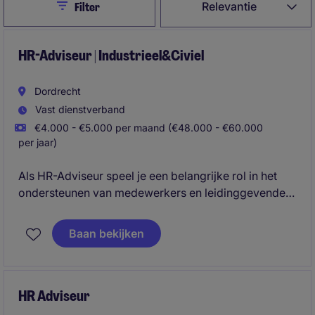
Close
Relevantie
Filter
HR-Adviseur | Industrieel&Civiel
Dordrecht
Vast dienstverband
€4.000 - €5.000 per maand (€48.000 - €60.000
per jaar)
Als HR-Adviseur speel je een belangrijke rol in het
ondersteunen van medewerkers en leidinggevenden
binnen een dynamische industriële en civiele
werkomgeving. Je adviseert over HR-beleid,
Baan bekijken
arbeidsvoorwaarden, ontwikkeling en duurzame
inzetbaarheid en draagt actief bij aan de groei en
professionalisering van de organisatie.
HR Adviseur