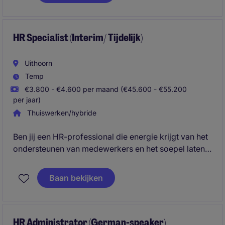
aanspreekpunt voor medewerkers en
leidinggevenden binnen de organisatie.
HR Specialist (Interim/ Tijdelijk)
Uithoorn
Temp
€3.800 - €4.600 per maand (€45.600 - €55.200
per jaar)
Thuiswerken/hybride
Ben jij een HR-professional die energie krijgt van het
ondersteunen van medewerkers en het soepel laten
verlopen van HR-processen? Voor een internationale
organisatie zoeken wij een HR Operations Specialist
Baan bekijken
die gedurende een periode van 4 maanden
verantwoordelijk is voor HR-administratie,
onboarding, databeheer en employee support binnen
Nederland en de bredere EMEA-regio.
HR Administrator (German-speaker)