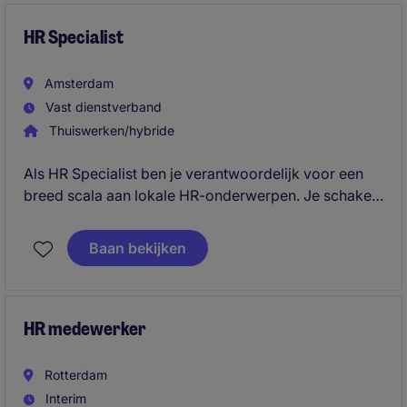
HR Specialist
Amsterdam
Vast dienstverband
Thuiswerken/hybride
Als HR Specialist ben je verantwoordelijk voor een
breed scala aan lokale HR-onderwerpen. Je schakelt
dagelijks met verschillende stakeholders en zorgt
ervoor dat beleid, processen en initiatieven zowel
Baan bekijken
aansluiten op de wereldwijde strategie als op lokale
wet- en regelgeving en compliance vereisten.
HR medewerker
Rotterdam
Interim