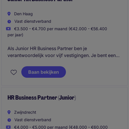
Den Haag
Vast dienstverband
€3.500 - €4.700 per maand (€42.000 - €56.400
per jaar)
Als Junior HR Business Partner ben je
verantwoordelijk voor vijf vestigingen. Je bent een
volwaardige sparringpartner voor leidinggevenden
en het management. Je denkt mee over
Baan bekijken
personeelsplanning, organisatieontwikkeling,
duurzame inzetbaarheid en de strategische
uitdagingen van de business. Je zit niet aan de zijlijn,
maar letterlijk aan dezelfde kant van de tafel als het
HR Business Partner (Junior)
management.
Zwijndrecht
Vast dienstverband
€4.000 - €5.000 per maand (€48.000 - €60.000