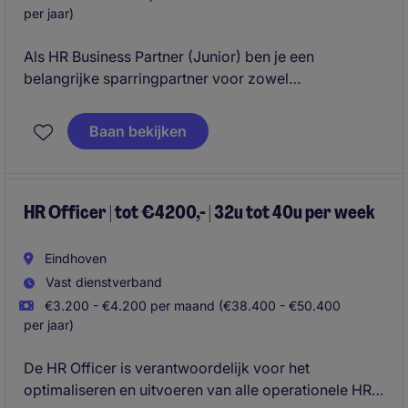
per jaar)
Als HR Business Partner (Junior) ben je een
belangrijke sparringpartner voor zowel
medewerkers als het management. Je ondersteunt
leidinggevenden bij uiteenlopende HR-vraagstukken,
Baan bekijken
draagt bij aan de ontwikkeling van medewerkers en
helpt de organisatie bij het realiseren van haar HR-
doelstellingen. Je combineert operationele HR-
werkzaamheden met adviserende taken en krijgt de
HR Officer | tot €4200,- | 32u tot 40u per week
ruimte om jezelf verder te ontwikkelen binnen het
HR-vakgebied.
Eindhoven
Vast dienstverband
€3.200 - €4.200 per maand (€38.400 - €50.400
per jaar)
De HR Officer is verantwoordelijk voor het
optimaliseren en uitvoeren van alle operationele HR-