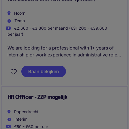
Hoorn
Temp
€2.600 - €3.300 per maand (€31.200 - €39.600
per jaar)
We are looking for a professional with 1+ years of
internship or work experience in administrative roles
who is immediately available to work 32 -38
hours/week for a 3-month project.
Baan bekijken
This role focuses on processing and reviewing HR
tickets to ensure accurate, timely, and complete HR
administration, so that payroll and personnel records
HR Officer - ZZP mogelijk
remain compliant with legislation, internal guidelines,
and agreed KPI/SLA standards.
Papendrecht
Interim
€50 - €60 per uur