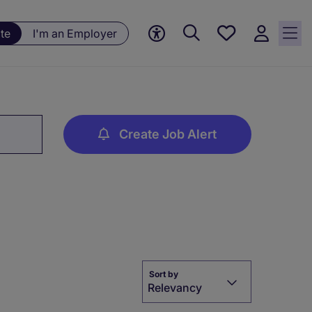
Save
te
I'm an Employer
jobs, 0
currently
saved
jobs
Create Job Alert
Sort by
Relevancy