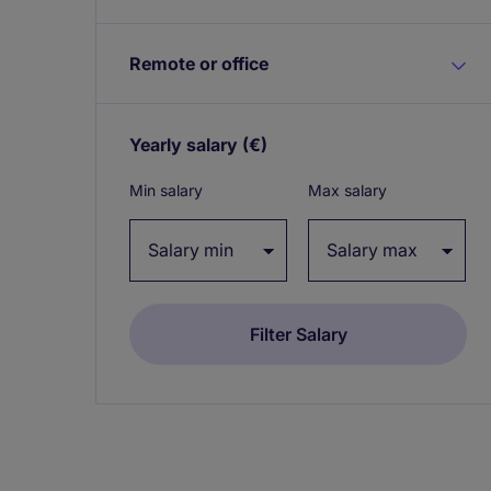
Remote or office
Yearly salary
(€)
Expand / collapse
Min salary
Max salary