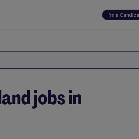
I'm a Candida
and jobs in