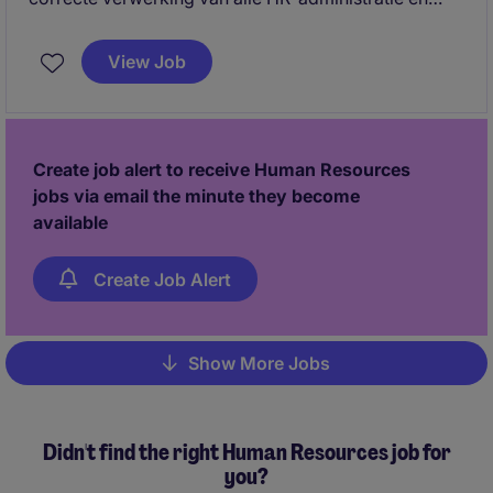
personeelsmutaties. Daarnaast ondersteun je
collega's met HR-vragen en draag je bij aan een
View Job
soepel verloop van de HR-processen.
Create job alert to receive Human Resources
jobs via email the minute they become
available
Create Job Alert
Show More Jobs
Pagination
Didn't find the right Human Resources job for
you?