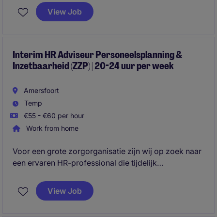
vraagstukken. Je bent een stevige sparringpartner
View Job
voor leidinggevenden en draagt actief bij aan de
ontwikkeling van medewerkers, teams en
toekomstbestendig HR-beleid.
Interim HR Adviseur Personeelsplanning &
Inzetbaarheid (ZZP) | 20-24 uur per week
Amersfoort
Temp
€55 - €60 per hour
Work from home
Voor een grote zorgorganisatie zijn wij op zoek naar
een ervaren HR-professional die tijdelijk
ondersteuning biedt bij vraagstukken rondom
personeelsplanning, capaciteitsmanagement en
View Job
flexibele inzet. Het betreft een zelfstandige opdracht
waarin je een belangrijke bijdrage levert aan het