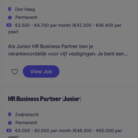
Den Haag
Permanent
€3.500 - €4.700 per month (€42.000 - €56.400 per
year)
Als Junior HR Business Partner ben je
verantwoordelijk voor vijf vestigingen. Je bent een
volwaardige sparringpartner voor leidinggevenden
en het management. Je denkt mee over
View Job
personeelsplanning, organisatieontwikkeling,
duurzame inzetbaarheid en de strategische
uitdagingen van de business. Je zit niet aan de zijlijn,
maar letterlijk aan dezelfde kant van de tafel als het
HR Business Partner (Junior)
management.
Zwijndrecht
Permanent
€4.000 - €5.000 per month (€48.000 - €60.000 per
year)