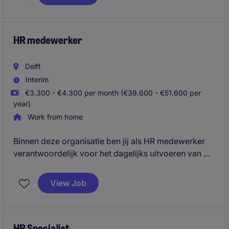
ervoor zorgt dat medewerkers én processen
optimaal worden ondersteund.
HR medewerker
Delft
Interim
€3.300 - €4.300 per month (€39.600 - €51.600 per
year)
Work from home
Binnen deze organisatie ben jij als HR medewerker
verantwoordelijk voor het dagelijks uitvoeren van HR
activiteiten, fungeer je als aanspreekpunt voor
vragen van medewerkers en leidinggevende en zorg
View Job
je voor een soepel verloop van HR-processen.
HR Specialist