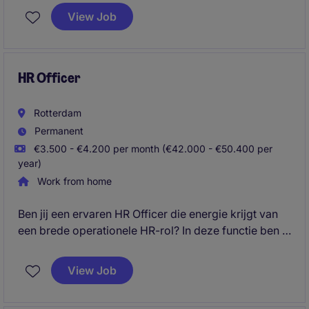
vraagstukken en medewerkerondersteuning.
View Job
Daarnaast ben je verantwoordelijk voor het
verwerken en controleren van HR-mutaties, zoals in-,
door- en uitstroom, contractwijzigingen en
verlofregistraties.
HR Officer
Rotterdam
Permanent
€3.500 - €4.200 per month (€42.000 - €50.400 per
year)
Work from home
Ben jij een ervaren HR Officer die energie krijgt van
een brede operationele HR-rol? In deze functie ben je
verantwoordelijk voor een soepel verloop van alle
dagelijkse HR-processen en ben je het
View Job
aanspreekpunt voor medewerkers en
leidinggevenden binnen de organisatie.