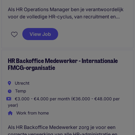
Als HR Operations Manager ben je verantwoordelijk
voor de volledige HR-cyclus, van recruitment en
onboarding tot salarisadministratie,
verzuimbegeleiding en HR-advies. Je bent het eerste
View Job
aanspreekpunt voor medewerkers en management
en zorgt ervoor dat HR-processen efficiënt,
compliant en toekomstbestendig zijn.
HR Backoffice Medewerker - Internationale
FMCG-organisatie
Utrecht
Temp
€3.000 - €4.000 per month (€36.000 - €48.000 per
year)
Work from home
Als HR Backoffice Medewerker zorg je voor een
correcte verwerking van alle HR-administratie en