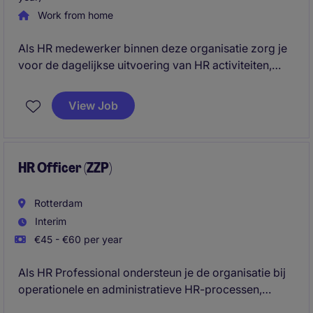
Work from home
Als HR medewerker binnen deze organisatie zorg je
voor de dagelijkse uitvoering van HR activiteiten,
biedt je ondersteuning aan medewerkers en
leidinggevende en zorg je voor een soepel verloop
View Job
van HR-processen binnen deze organisatie.
HR Officer (ZZP)
Rotterdam
Interim
€45 - €60 per year
Als HR Professional ondersteun je de organisatie bij
operationele en administratieve HR-processen,
waaronder personeelsadministratie, HR-