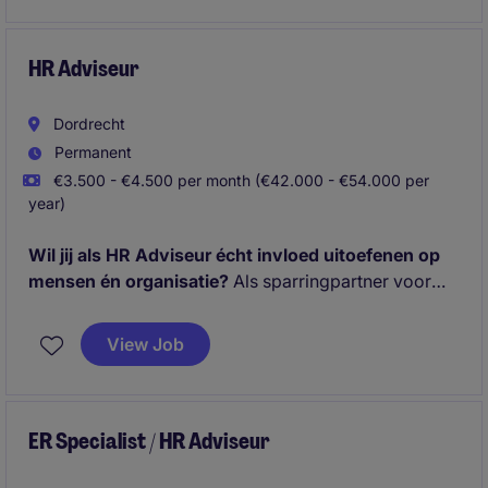
werkzaamheden met beleidsontwikkeling en
projecten, waardoor je direct bijdraagt aan de groei
en ontwikkeling van zowel medewerkers als de
HR Adviseur
organisatie.
Dordrecht
Permanent
€3.500 - €4.500 per month (€42.000 - €54.000 per
year)
Wil jij als HR Adviseur écht invloed uitoefenen op
mensen én organisatie?
Als sparringpartner voor
managers en medewerkers vertaal je HR-beleid naar
de praktijk en begeleid je de organisatie bij
View Job
uiteenlopende HR-uitdagingen. Je draagt actief bij
aan talentontwikkeling, duurzame inzetbaarheid en
een werkomgeving waarin medewerkers optimaal
kunnen presteren.
ER Specialist / HR Adviseur