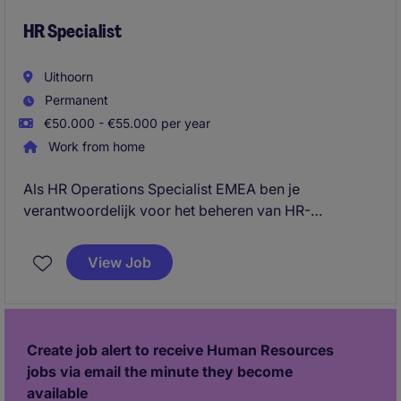
optimaliseren van personeelsinzet en het verder
professionaliseren van de HR-processen rondom
HR Specialist
planning en roostering.
Uithoorn
Permanent
€50.000 - €55.000 per year
Work from home
Als HR Operations Specialist EMEA ben je
verantwoordelijk voor het beheren van HR-
processen gedurende de volledige employee
lifecycle, waarbij je nauw samenwerkt met
View Job
medewerkers, managers, Payroll en HR-teams
binnen de EMEA-regio. Je zorgt voor een foutloze
HR-administratie, ondersteunt onboarding en
personeelsmutaties en speelt een belangrijke rol in
Create job alert to receive Human Resources
het waarborgen van een uitstekende employee
jobs via email the minute they become
experience.
available