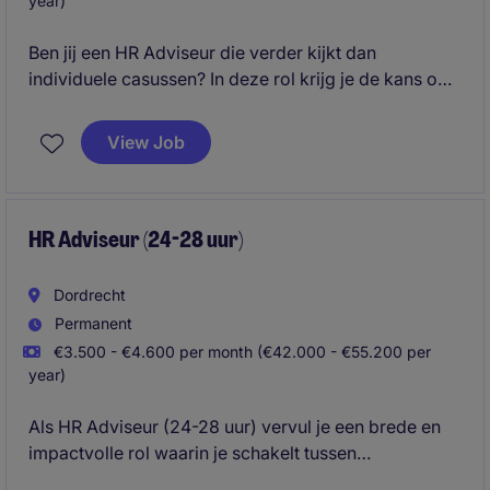
year)
Ben jij een HR Adviseur die verder kijkt dan
individuele casussen? In deze rol krijg je de kans om
managers te adviseren over teamontwikkeling,
personeelsplanning, performance en
View Job
organisatiedoelstellingen. Je werkt binnen een
internationale organisatie waar HR wordt gezien als
een strategische partner van de business.
HR Adviseur (24-28 uur)
Dordrecht
Permanent
€3.500 - €4.600 per month (€42.000 - €55.200 per
year)
Als HR Adviseur (24-28 uur) vervul je een brede en
impactvolle rol waarin je schakelt tussen
operationele, tactische en strategische HR-