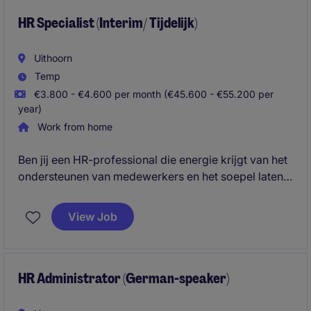
HR Specialist (Interim/ Tijdelijk)
Uithoorn
Temp
€3.800 - €4.600 per month (€45.600 - €55.200 per
year)
Work from home
Ben jij een HR-professional die energie krijgt van het
ondersteunen van medewerkers en het soepel laten
verlopen van HR-processen? Voor een internationale
organisatie zoeken wij een HR Operations Specialist
View Job
die gedurende een periode van 4 maanden
verantwoordelijk is voor HR-administratie,
onboarding, databeheer en employee support binnen
Nederland en de bredere EMEA-regio.
HR Administrator (German-speaker)