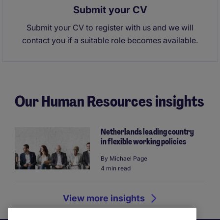
Submit your CV
Submit your CV to register with us and we will
contact you if a suitable role becomes available.
Our Human Resources insights
Netherlands leading country
in flexible working policies
By
Michael Page
4 min read
View more insights