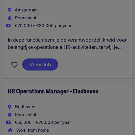
Amsterdam
Permanent
€70.000 - €80.000 per year
In deze functie neem je de verantwoordelijkheid voor
belangrijke operationele HR-activiteiten, terwijl je
tegelijkertijd kansen identificeert om processen te
stroomlijnen, systemen te optimaliseren en de manier
View Job
van werken te versterken. Deze functie biedt de
mogelijkheid om een zichtbare impact te maken door
dagelijkse operationele aansturing te combineren
met verbeter-initiatieven op de langere termijn.
HR Operations Manager - Eindhoven
Eindhoven
Permanent
€55.000 - €70.000 per year
Work from home