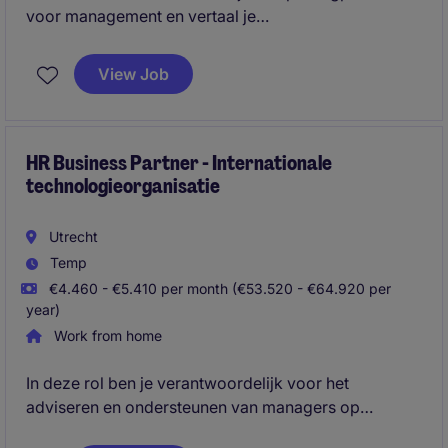
voor management en vertaal je
organisatiedoelstellingen naar effectieve HR-
oplossingen op het gebied van talent, leiderschap,
View Job
organisatieontwikkeling en performance. Je
combineert advieswerk met het initiëren en leiden
van HR-projecten, waarbij je data en inzichten
gebruikt om verbeteringen door te voeren en
HR Business Partner - Internationale
technologieorganisatie
duurzame groei van de organisatie te ondersteunen.
Utrecht
Temp
€4.460 - €5.410 per month (€53.520 - €64.920 per
year)
Work from home
In deze rol ben je verantwoordelijk voor het
adviseren en ondersteunen van managers op
uiteenlopende HR-vraagstukken. Je speelt een