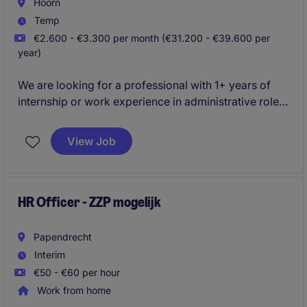
Hoorn
Temp
€2.600 - €3.300 per month (€31.200 - €39.600 per
year)
We are looking for a professional with 1+ years of
internship or work experience in administrative roles
who is immediately available to work 32 -38
hours/week for a 3-month project.
View Job
This role focuses on processing and reviewing HR
tickets to ensure accurate, timely, and complete HR
administration, so that payroll and personnel records
HR Officer - ZZP mogelijk
remain compliant with legislation, internal guidelines,
and agreed KPI/SLA standards.
Papendrecht
Interim
€50 - €60 per hour
Work from home