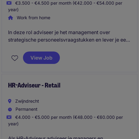
€3.500 - €4.500 per month (€42.000 - €54.000 per
year)
Work from home
In deze rol adviseer je het management over
strategische personeelsvraagstukken en lever je een
actieve bijdrage aan de verdere ontwikkeling van de
organisatie, zijn cultuur en hun mensen. Je
View Job
combineert HR-expertise met bedrijfskundig inzicht
en weet data, trends en organisatiebehoeften te
vertalen naar concrete HR-oplossingen.
HR-Adviseur - Retail
Zwijndrecht
Permanent
€4.000 - €5.000 per month (€48.000 - €60.000 per
year)
Als HR-Adviseur adviseer je managers en