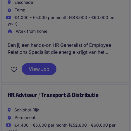
Enschede
Temp
€4.000 - €5.000 per month (€48.000 - €60.000 per
year)
Work from home
Ben jij een hands-on HR Generalist of Employee
Relations Specialist die energie krijgt van het
begeleiden van managers bij complexe
personeelsvraagstukken? In deze interim rol binnen
View Job
een internationale organisatie speel je een sleutelrol
in performance management, employee relations,
arbeidsrechtelijke dossiers en leiderschapscoaching.
HR Adviseur / Transport & Distributie
Schiphol-Rijk
Permanent
€4.400 - €5.000 per month (€52.800 - €60.000 per