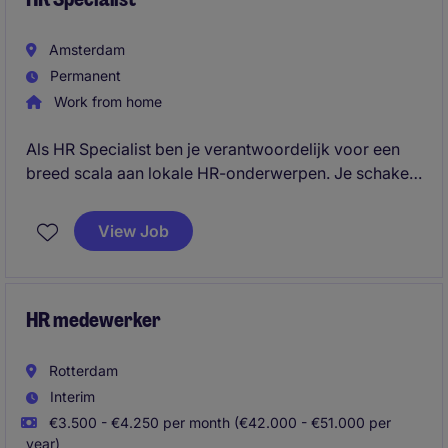
Amsterdam
Permanent
Work from home
Als HR Specialist ben je verantwoordelijk voor een
breed scala aan lokale HR-onderwerpen. Je schakelt
dagelijks met verschillende stakeholders en zorgt
ervoor dat beleid, processen en initiatieven zowel
View Job
aansluiten op de wereldwijde strategie als op lokale
wet- en regelgeving en compliance vereisten.
HR medewerker
Rotterdam
Interim
€3.500 - €4.250 per month (€42.000 - €51.000 per
year)