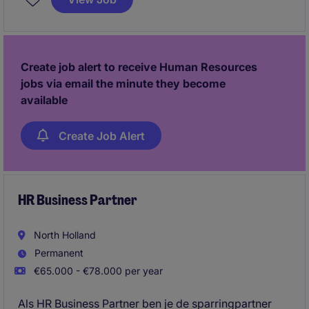
optimaliseren van processen. Een perfecte kans voor
iemand die graag schakelt, nauwkeurig werkt en met
plezier meedenkt over verbeteringen binnen de
HR‑afdeling.
Create job alert to receive Human Resources
jobs via email the minute they become
available
Create Job Alert
HR Business Partner
North Holland
Permanent
€65.000 - €78.000 per year
Als HR Business Partner ben je de sparringpartner