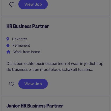
actieve rol op thema's als verzuim, performance
View Job
management, coaching en talentontwikkeling,
waarbij je snel zelfstandig kunt schakelen binnen de
organisatie.
HR Business Partner
Deventer
Permanent
Work from home
Dit is een echte businesspartnerrol waarin je dicht op
de business zit en moeiteloos schakelt tussen
strategische vraagstukken en operationele HR-
thema's. Je vertaalt de organisatiedoelstellingen naar
View Job
concrete HR-oplossingen en weet deze ook
daadwerkelijk te realiseren.
Junior HR Business Partner