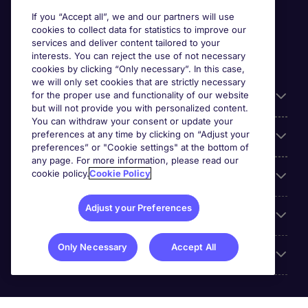
If you “Accept all”, we and our partners will use
cookies to collect data for statistics to improve our
services and deliver content tailored to your
interests. You can reject the use of not necessary
cookies by clicking “Only necessary”. In this case,
we will only set cookies that are strictly necessary
for the proper use and functionality of our website
Useful information
but will not provide you with personalized content.
You can withdraw your consent or update your
preferences at any time by clicking on “Adjust your
Our Expertise
preferences” or "Cookie settings" at the bottom of
any page. For more information, please read our
cookie policy.
Cookie Policy
Google Rating
Adjust your Preferences
Mobile apps
Only Necessary
Accept All
About Michael Page