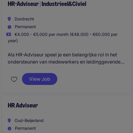
HR-Adviseur | Industrieel&Civiel
Dordrecht
Permanent
€4.000 - €5.000 per month (€48.000 - €60.000 per
year)
Als HR-Adviseur speel je een belangrijke rol in het
ondersteunen van medewerkers en leidinggevenden
binnen een dynamische industriële en civiele
werkomgeving. Je adviseert over HR-beleid,
View Job
arbeidsvoorwaarden, ontwikkeling en duurzame
inzetbaarheid en draagt actief bij aan de groei en
professionalisering van de organisatie.
HR Adviseur
Oud-Beijerland
Permanent