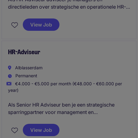
directieleden over strategische en operationele HR-
vraagstukken, zoals talentontwikkeling, verzuim,
arbeidsvoorwaarden, organisatieontwikkeling en
View Job
arbeidsrecht. Daarnaast ben je verantwoordelijk voor
diverse operationele HR-taken, optimaliseer je HR-
processen en draag je bij aan een veilige, betrokken
en toekomstgerichte werkomgeving die de
HR-Adviseur
organisatiedoelstellingen ondersteunt.
Alblasserdam
Permanent
€4.000 - €5.000 per month (€48.000 - €60.000 per
year)
Als Senior HR Adviseur ben je een strategische
sparringpartner voor management en
leidinggevenden en speel je een belangrijke rol in de
verdere professionalisering van HR binnen de
View Job
organisatie. Je combineert operationele HR-