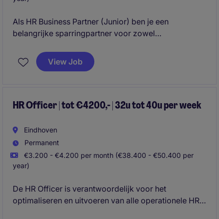
Als HR Business Partner (Junior) ben je een
belangrijke sparringpartner voor zowel
medewerkers als het management. Je ondersteunt
leidinggevenden bij uiteenlopende HR-vraagstukken,
View Job
draagt bij aan de ontwikkeling van medewerkers en
helpt de organisatie bij het realiseren van haar HR-
doelstellingen. Je combineert operationele HR-
werkzaamheden met adviserende taken en krijgt de
HR Officer | tot €4200,- | 32u tot 40u per week
ruimte om jezelf verder te ontwikkelen binnen het
HR-vakgebied.
Eindhoven
Permanent
€3.200 - €4.200 per month (€38.400 - €50.400 per
year)
De HR Officer is verantwoordelijk voor het
optimaliseren en uitvoeren van alle operationele HR-
processen, waaronder in-, door- en uitstroom,