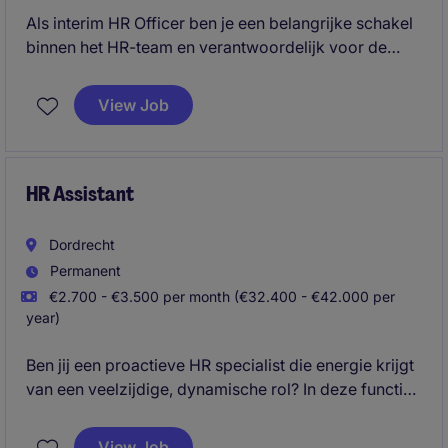
Als interim HR Officer ben je een belangrijke schakel
binnen het HR-team en verantwoordelijk voor de
dagelijkse HR-werkzaamheden. Vanuit het
hoofdkantoor iondersteun je de Global HR Manager
View Job
en de HR Manager. Je werkt voor de internationale
organisatie, ondersteunt medewerkers op het
hoofdkantoor, expats wereldwijd en HR-collega's in
de verschillende regio's.
HR Assistant
Dordrecht
Permanent
€2.700 - €3.500 per month (€32.400 - €42.000 per
year)
Ben jij een proactieve HR specialist die energie krijgt
van een veelzijdige, dynamische rol? In deze functie
speel je een belangrijke rol binnen de dagelijkse
HR‑operatie en draag je actief bij aan het
View Job