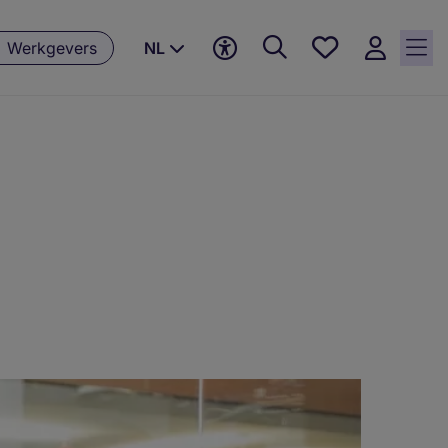
Favorieten,
Werkgevers
NL
0
Opgeslagen
vacatures