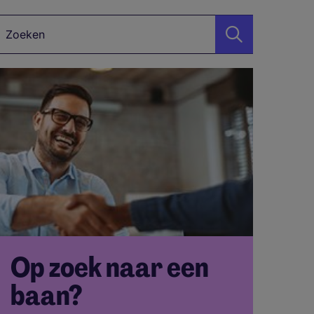
Zoekwoord
Op zoek naar een
baan?