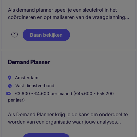
Als demand planner speel je een sleutelrol in het
coördineren en optimaliseren van de vraagplanning.
Je zorgt ervoor dat processen soepel verlopen en
klanten tijdig worden bediend.
Baan bekijken
Demand Planner
Amsterdam
Vast dienstverband
€3.800 - €4.600 per maand (€45.600 - €55.200
per jaar)
Als Demand Planner krijg je de kans om onderdeel te
worden van een organisatie waar jouw analyses
direct invloed hebben op de dagelijkse operatie. Jij
zorgt ervoor dat vraag en aanbod optimaal op elkaar