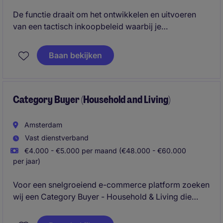
De functie draait om het ontwikkelen en uitvoeren
van een tactisch inkoopbeleid waarbij je
onderhandelt, processen optimaliseert en sterke
relaties opbouwt met leveranciers en interne
Baan bekijken
stakeholders. Daarnaast zorg je ervoor dat de
inkooporganisatie professioneel, efficiënt en
toekomstgericht functioneert, met continue aandacht
voor kwaliteit, kostenbeheersing en verbetering.
Category Buyer (Household and Living)
Amsterdam
Vast dienstverband
€4.000 - €5.000 per maand (€48.000 - €60.000
per jaar)
Voor een snelgroeiend e-commerce platform zoeken
wij een Category Buyer - Household & Living die
verantwoordelijk wordt voor het realiseren van
omzet, marge en groei binnen deze categorie.