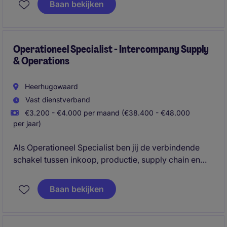
Baan bekijken
aansluiten en draagt bij aan een efficiënte supply
chain, betere beschikbaarheid en verdere groei.
Operationeel Specialist - Intercompany Supply
& Operations
Heerhugowaard
Vast dienstverband
€3.200 - €4.000 per maand (€38.400 - €48.000
per jaar)
Als Operationeel Specialist ben jij de verbindende
schakel tussen inkoop, productie, supply chain en
interne klanten. Je bewaakt de intercompany
goederenstromen, houdt overzicht en zorgt ervoor
Baan bekijken
dat processen soepel verlopen. Met jouw proactieve
aanpak los je knelpunten op en draag je bij aan een
efficiënte en betrouwbare keten.