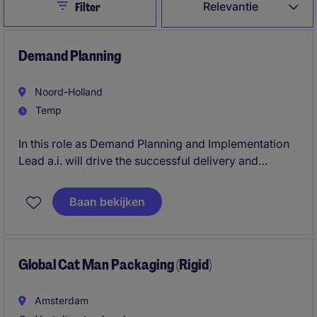
Close
Relevantie
Filter
Demand Planning
Noord-Holland
Temp
In this role as Demand Planning and Implementation
Lead a.i. will drive the successful delivery and
adoption of a new demand planning solution within
an international consumer-focused organization. The
Baan bekijken
role combines project leadership, stakeholder
management, business readiness, and operational
transition to ensure lasting value from the
implementation.
Global Cat Man Packaging (Rigid)
Amsterdam