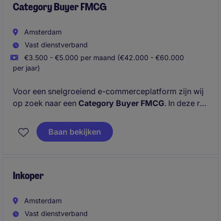
Category Buyer FMCG
Amsterdam
Vast dienstverband
€3.500 - €5.000 per maand (€42.000 - €60.000
per jaar)
Voor een snelgroeiend e-commerceplatform zijn wij
op zoek naar een
Category Buyer FMCG
. In deze rol
ben je verantwoordelijk voor het realiseren van
omzet, marge en groei binnen de categorie Fast
Baan bekijken
Moving Consumer Goods. Je bouwt sterke
partnerships op met A-merken, onderhandelt over
exclusieve deals en speelt continu in op
marktontwikkelingen en commerciële kansen.
Inkoper
Amsterdam
Vast dienstverband