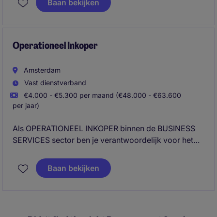
Baan bekijken
Operationeel Inkoper
Amsterdam
Vast dienstverband
€4.000 - €5.300 per maand (€48.000 - €63.600
per jaar)
Als OPERATIONEEL INKOPER binnen de BUSINESS
SERVICES sector ben je verantwoordelijk voor het
efficiënt beheren van inkoopprocessen en het
waarborgen van een soepele samenwerking met
Baan bekijken
leveranciers. Je draagt bij aan het optimaliseren van
de PROCUREMENT & SUPPLY CHAIN activiteiten en
speelt een belangrijke rol in het behalen van
bedrijfsdoelstellingen.