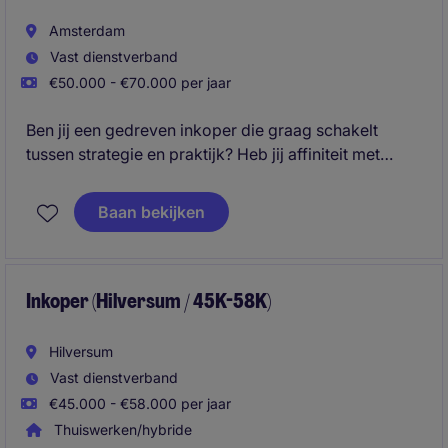
Amsterdam
Vast dienstverband
€50.000 - €70.000 per jaar
Ben jij een gedreven inkoper die graag schakelt
tussen strategie en praktijk? Heb jij affiniteit met
techniek, innovatie en duurzaamheid? In deze
veelzijdige rol combineer je tactische inkoop met
Baan bekijken
operationele verantwoordelijkheid en zorg je ervoor
dat de organisatie beschikt over de juiste producten,
diensten en leveranciers om haar ambities te
realiseren.
Inkoper (Hilversum / 45K-58K)
Hilversum
Vast dienstverband
€45.000 - €58.000 per jaar
Thuiswerken/hybride