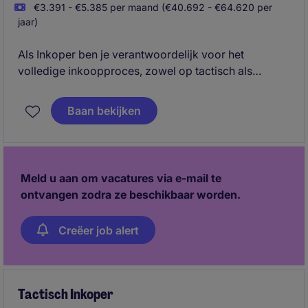
€3.391 - €5.385 per maand (€40.692 - €64.620 per
jaar)
Als Inkoper ben je verantwoordelijk voor het
volledige inkoopproces, zowel op tactisch als
operationeel niveau. Je onderhoudt
leveranciersrelaties, onderhandelt over contracten en
Baan bekijken
zorgt ervoor dat interne afdelingen tijdig beschikken
over de juiste materialen en diensten. Je signaleert
ontwikkelingen in de markt, beheert risico's binnen
de supply chain en denkt actief mee over
Meld u aan om vacatures via e-mail te
verbeteringen in het inkoopproces en de
ontvangen zodra ze beschikbaar worden.
samenwerking met leveranciers.
Creëer job alert
Tactisch Inkoper