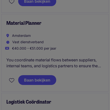
Baan bekijken
complex global technology portfolio. This is a 12-
month assignment requiring a specialist who can
quickly take ownership of key suppliers, software
agreements, cloud services, and procurement
Material Planner
initiatives in a multinational environment.
Amsterdam
Vast dienstverband
€40.000 - €51.000 per jaar
You coordinate material flows between suppliers,
internal teams, and logistics partners to ensure the
right parts are available on time and in the right
place. In this fast-paced international environment,
Baan bekijken
accuracy and proactive communication are key.
Logistiek Coördinator