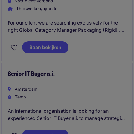
Vast dienstverband
Thuiswerken/hybride
For our client we are searching exclusively for the
right Global Category Manager Packaging (Rigid!).
These are very exciting times at this organization,
with teams growing and product portfolios widening.
Baan bekijken
This has created a new opportunity within their
procurement department as Global Category
Manager Packaging ((Rigid!), stationed at their
Global HQ in Amsterdam. Curious to know what this
Senior IT Buyer a.i.
could mean for you?
Amsterdam
Temp
An international organisation is looking for an
experienced Senior IT Buyer a.i. to manage strategic
sourcing, commercial negotiations, vendor
relationships, and contract governance across a