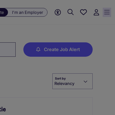
Save
te
I'm an Employer
jobs, 0
currently
saved
jobs
Create Job Alert
Sort by
Relevancy
tie