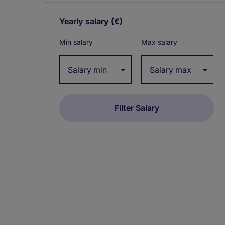
Yearly salary
(€)
Expand / collapse
Min salary
Max salary