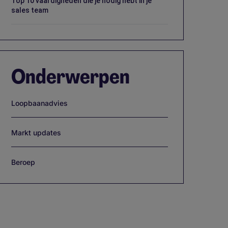
Top 10 vaardigheden die je nodig hebt in je
sales team
Onderwerpen
Loopbaanadvies
Markt updates
Beroep