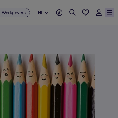
Favorieten,
Werkgevers
NL
0
Opgeslagen
vacatures