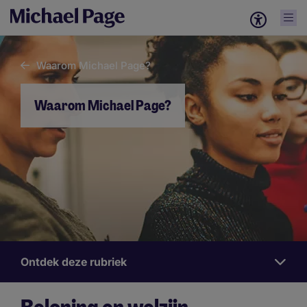
Waarom Michael Page?
Waarom Michael Page?
Ontdek deze rubriek
Work
for
us