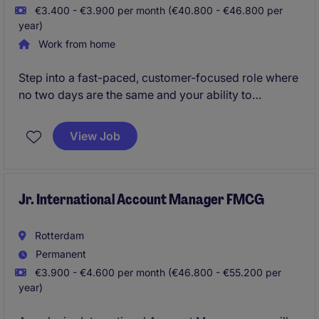
€3.400 - €3.900 per month (€40.800 - €46.800 per
year)
Work from home
Step into a fast-paced, customer-focused role where
no two days are the same and your ability to
communicate, prioritize, and connect makes the
difference. You'll be at the heart of the business,
View Job
coordinating orders end-to-end and building strong
relationships with clients, suppliers, and partners
across the supply chain.
Jr. International Account Manager FMCG
Rotterdam
Permanent
€3.900 - €4.600 per month (€46.800 - €55.200 per
year)