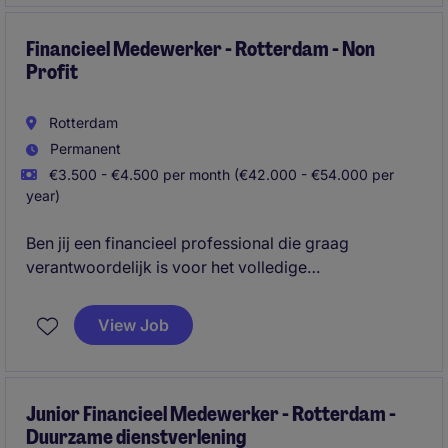
werkzaamheden.
Financieel Medewerker - Rotterdam - Non
Profit
Rotterdam
Permanent
€3.500 - €4.500 per month (€42.000 - €54.000 per
year)
Ben jij een financieel professional die graag
verantwoordelijk is voor het volledige
administratieve proces? In deze veelzijdige functie
combineer je boekhoudkundige werkzaamheden
View Job
met contact richting klanten en debiteuren, waardoor
geen dag hetzelfde is.
Junior Financieel Medewerker - Rotterdam -
Duurzame dienstverlening