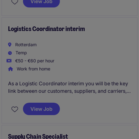
View Job
development, helping to grow existing customer
partnerships while identifying and securing new
opportunities across France with the FMCG food
market.
Logistics Coordinator interim
Rotterdam
Temp
€50 - €60 per hour
Work from home
As a Logistic Coordinator interim you will be the key
link between our customers, suppliers, and carriers,
and you will work closely with your colleagues to
ensure the smooth and efficient operation of our
View Job
logistics activities. You will get a unique insight into
international trade and the different logistics aspects
involved.
Supply Chain Specialist