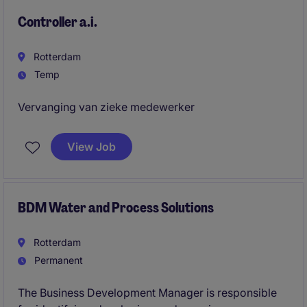
technology, helping stakeholders make informed
decisions, driving adoption of standard Dynamics
Controller a.i.
processes, and ensuring successful implementation.
Rotterdam
Temp
Vervanging van zieke medewerker
View Job
BDM Water and Process Solutions
Rotterdam
Permanent
The Business Development Manager is responsible