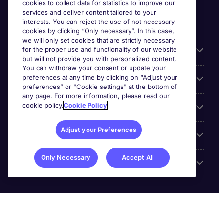
cookies to collect data for statistics to improve our
services and deliver content tailored to your
interests. You can reject the use of not necessary
cookies by clicking “Only necessary”. In this case,
we will only set cookies that are strictly necessary
for the proper use and functionality of our website
Useful information
but will not provide you with personalized content.
You can withdraw your consent or update your
preferences at any time by clicking on “Adjust your
Our Expertise
preferences” or "Cookie settings" at the bottom of
any page. For more information, please read our
cookie policy.
Cookie Policy
Google Rating
Adjust your Preferences
Mobile apps
Only Necessary
Accept All
About Michael Page