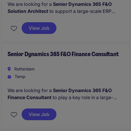
We are looking for a
Senior Dynamics 365 F&O
Solution Architect
to support a large-scale ERP
transformation programme. You will bridge business
and technology, driving key design decisions while
View Job
promoting standardisation, stakeholder alignment
and successful change adoption.
Senior Dynamics 365 F&O Finance Consultant
Rotterdam
Temp
We are looking for a
Senior Dynamics 365 F&O
Finance Consultant
to play a key role in a large-
scale ERP transformation from SAP ECC to Microsoft
Dynamics 365 Finance & Operations.
View Job
You will act as the bridge between business and