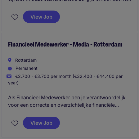
facturatie- en incassoproces soepel verloopt. Samen
met een ervaren team ben je verantwoordelijk voor
View Job
het beheren van openstaande facturen en het
onderhouden van klantcontact.
Financieel Medewerker - Media - Rotterdam
Rotterdam
Permanent
€2.700 - €3.700 per month (€32.400 - €44.400 per
year)
Als Financieel Medewerker ben je verantwoordelijk
voor een correcte en overzichtelijke financiële
administratie. Je ondersteunt zowel het crediteuren-
als debiteurenproces en draagt bij aan betrouwbare
View Job
financiële rapportages en een tijdige
maandafsluiting.