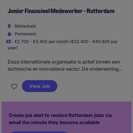
Junior Financieel Medewerker - Rotterdam
Ridderkerk
Permanent
€2.700 - €3.400 per month (€32.400 - €40.800 per
year)
Deze internationale organisatie is actief binnen een
technische en innovatieve sector. De onderneming
groeit sterk en kenmerkt zich door een pragmatische
aanpak, korte lijnen en een informele bedrijfscultuur
View Job
waarin ontwikkeling, samenwerking en
eigenaarschap centraal staan.
Create job alert to receive Rotterdam jobs via
email the minute they become available