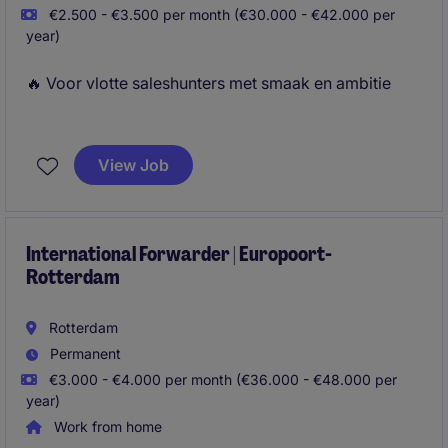
€2.500 - €3.500 per month (€30.000 - €42.000 per
year)
🔥 Voor vlotte saleshunters met smaak en ambitie
Als Junior Accountmanager bij Michael Page ben jij
de schakel tussen ambitieuze professionals en
View Job
toonaangevende bedrijven. Je gebruikt je
overtuigingskracht om kandidaten te
enthousiasmeren en adviseert klanten over talent.
International Forwarder | Europoort-
Rotterdam
Rotterdam
Permanent
€3.000 - €4.000 per month (€36.000 - €48.000 per
year)
Work from home