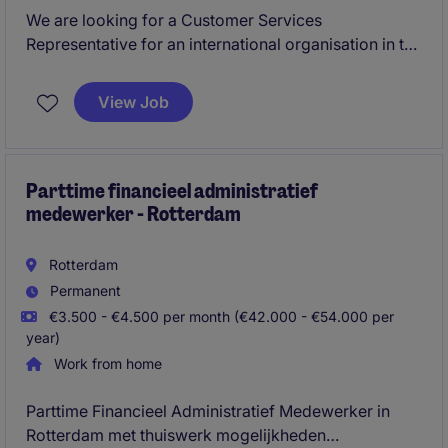
We are looking for a Customer Services
Representative for an international organisation in the
logistics industry based in Europoort. In this role
within the transport (rail and road) and supply chain
View Job
sector, you will be responsible for customer
communication, order processing, and delivering
exceptional service in a dynamic and fast-paced
environment.
Parttime financieel administratief
medewerker - Rotterdam
Rotterdam
Permanent
€3.500 - €4.500 per month (€42.000 - €54.000 per
year)
Work from home
Parttime Financieel Administratief Medewerker in
Rotterdam met thuiswerk mogelijkheden