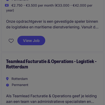
€2.750 - €3.500 per month (€33.000 - €42.000 per
year)
Onze opdrachtgever is een gevestigde speler binnen
de logistieke en maritieme dienstverlening. Vanuit de
regio Rotterdam ondersteunt de organisatie klanten
met uiteenlopende transport- en
View Job
scheepvaartvraagstukken. Met een rijke historie, een
informele cultuur en een sterke focus op innovatie
wordt continu gewerkt aan het verbeteren van
processen en dienstverlening.
Teamlead Facturatie & Operations - Logistiek -
Rotterdam
Rotterdam
Permanent
Als Teamlead Facturatie & Operations geef je leiding
aan een team van administratieve specialisten en