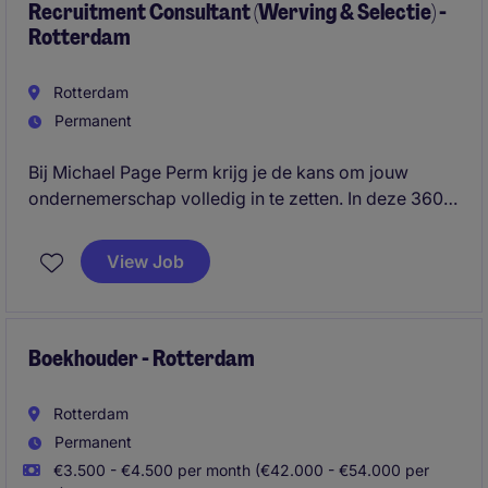
Recruitment Consultant (Werving & Selectie) -
Rotterdam
Rotterdam
Permanent
Bij Michael Page Perm krijg je de kans om jouw
ondernemerschap volledig in te zetten. In deze 360°
recruitment rol ben jij de spil tussen klant en
kandidaat: jij bouwt je eigen business, sluit deals en
View Job
zorgt dat de beste professionals op de juiste plek
terechtkomen.
Boekhouder - Rotterdam
Rotterdam
Permanent
€3.500 - €4.500 per month (€42.000 - €54.000 per