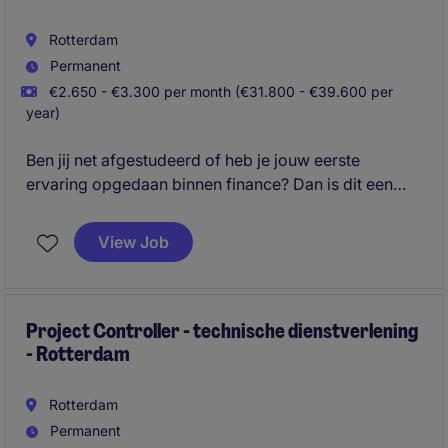
Rotterdam
Permanent
€2.650 - €3.300 per month (€31.800 - €39.600 per
year)
Ben jij net afgestudeerd of heb je jouw eerste
ervaring opgedaan binnen finance? Dan is dit een
ideale stap om jouw financiële carrière te starten. Als
Junior Financieel Medewerker ondersteun je de
View Job
financiële afdeling bij uiteenlopende administratieve
processen en krijg je volop begeleiding om het vak
te leren.
Project Controller - technische dienstverlening
- Rotterdam
Rotterdam
Permanent