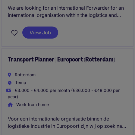
We are looking for an International Forwarder for an
international organisation within the logistics and
freight forwarding industry based in Europoort. In
this logistics role, you will coordinate international
View Job
transport operations, manage customer
communication and ensure smooth transport
movements across Europe.
Transport Planner | Europoort (Rotterdam)
Rotterdam
Temp
€3.000 - €4.000 per month (€36.000 - €48.000 per
year)
Work from home
Voor een internationale organisatie binnen de
logistieke industrie in Europoort zijn wij op zoek naar
een Transport Planner. In deze functie binnen de