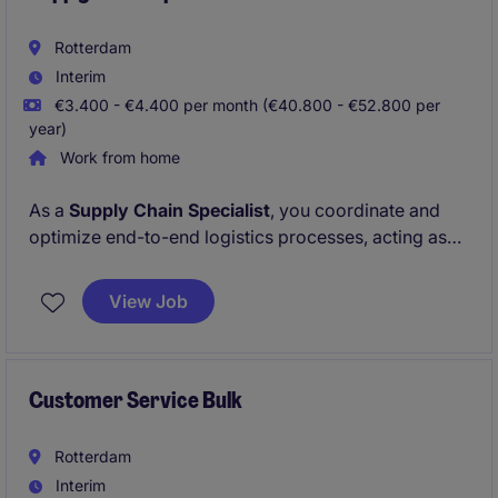
Rotterdam
Interim
€3.400 - €4.400 per month (€40.800 - €52.800 per
year)
Work from home
As a
Supply Chain Specialist
, you coordinate and
optimize end-to-end logistics processes, acting as
the key link between commercial, customer service,
and logistics teams. You oversee customs and
View Job
export-related activities, manage logistics service
providers, and drive continuous process
improvements through strong analytical skills,
stakeholder management, and operational
Customer Service Bulk
coordination.
Rotterdam
Interim