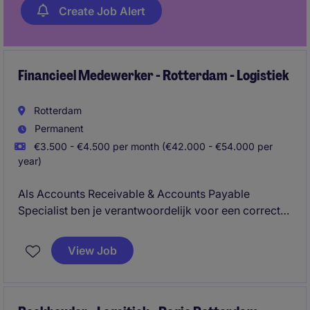
Create Job Alert
Financieel Medewerker - Rotterdam - Logistiek
Rotterdam
Permanent
€3.500 - €4.500 per month (€42.000 - €54.000 per
year)
Als Accounts Receivable & Accounts Payable
Specialist ben je verantwoordelijk voor een correcte
verwerking van inkomende en uitgaande financiële
transacties. Je bewaakt betaalstromen, onderhoudt
View Job
contact met klanten en leveranciers en zorgt voor
een betrouwbare administratie.