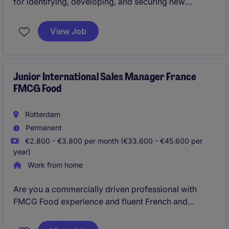
for identifying, developing, and securing new
business opportunities across industrial
manufacturing, utilities, water treatment, and process
View Job
industries. The role combines technical
understanding with strategic sales execution to drive
sustainable revenue growth. This is a pure hunting
role.
Junior International Sales Manager France
FMCG Food
Rotterdam
Permanent
€2.800 - €3.800 per month (€33.600 - €45.600 per
year)
Work from home
Are you a commercially driven professional with
FMCG Food experience and fluent French and
English language skills? This is a unique opportunity
to combine account management with business