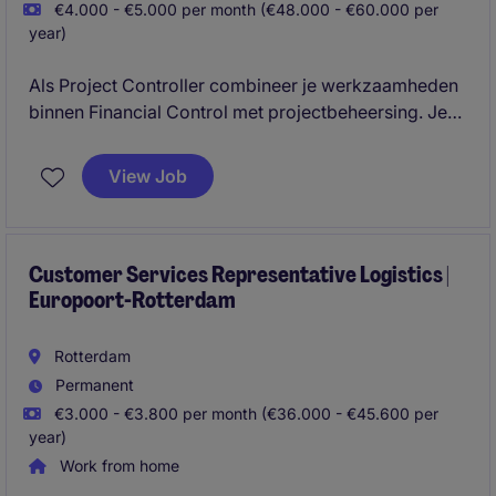
€4.000 - €5.000 per month (€48.000 - €60.000 per
year)
Als Project Controller combineer je werkzaamheden
binnen Financial Control met projectbeheersing. Je
ondersteunt zowel de financiële planning- en
controlcyclus als de voortgang, risico's en resultaten
View Job
van meerdere langlopende projecten.
Customer Services Representative Logistics |
Europoort-Rotterdam
Rotterdam
Permanent
€3.000 - €3.800 per month (€36.000 - €45.600 per
year)
Work from home