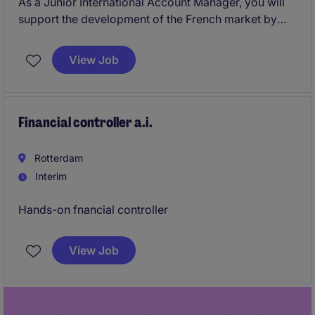
As a Junior International Account Manager, you will
support the development of the French market by
managing existing customers and identifying new
business opportunities. Working closely with a Senior
View Job
International Account Manager, you will help drive
sales growth, strengthen customer relationships, and
contribute to the company's continued success.
Financial controller a.i.
Rotterdam
Interim
Hands-on fnancial controller
View Job