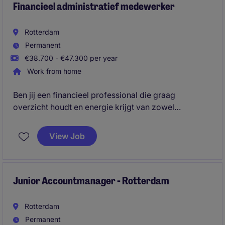
Financieel administratief medewerker
Rotterdam
Permanent
€38.700 - €47.300 per year
Work from home
Ben jij een financieel professional die graag
overzicht houdt en energie krijgt van zowel
verwerken als analyseren? In deze brede
financefunctie zorg je voor een betrouwbare
View Job
administratie, ondersteun je rapportages en denk je
mee over procesverbeteringen en digitalisering.
Junior Accountmanager - Rotterdam
Rotterdam
Permanent