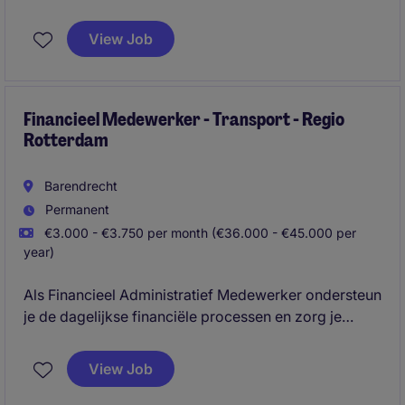
zorg je ervoor dat processen rondom tarieven,
facturatie en klantafspraken efficiënt en correct
View Job
worden uitgevoerd. Daarnaast werk je actief mee
binnen de operatie en stuur je continu op kwaliteit,
deadlines en procesverbetering.
Financieel Medewerker - Transport - Regio
Rotterdam
Barendrecht
Permanent
€3.000 - €3.750 per month (€36.000 - €45.000 per
year)
Als Financieel Administratief Medewerker ondersteun
je de dagelijkse financiële processen en zorg je
ervoor dat de administratie correct, volledig en
actueel is. Je werkt samen met collega's uit
View Job
verschillende afdelingen en denkt actief mee over
optimalisatie en digitalisering van administratieve