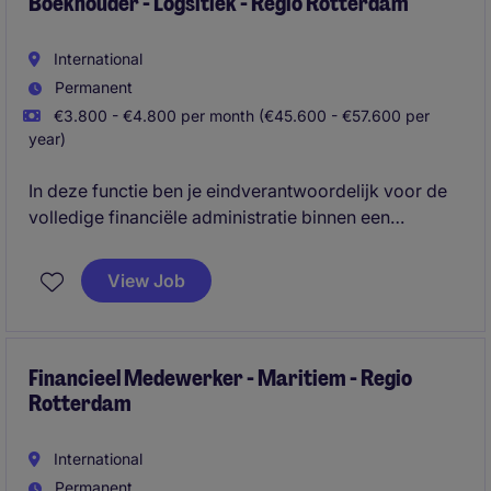
Boekhouder - Logsitiek - Regio Rotterdam
International
Permanent
€3.800 - €4.800 per month (€45.600 - €57.600 per
year)
In deze functie ben je eindverantwoordelijk voor de
volledige financiële administratie binnen een
compacte organisatie. Naast het uitvoeren van de
kernactiviteiten denk je actief mee over
View Job
procesoptimalisatie en toekomstige ontwikkelingen,
zoals de implementatie van nieuwe systemen.
Financieel Medewerker - Maritiem - Regio
Rotterdam
International
Permanent