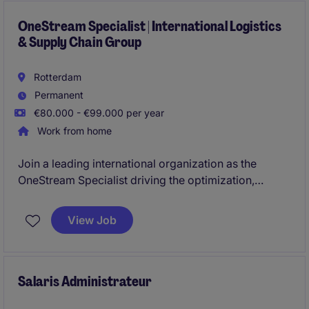
OneStream Specialist | International Logistics
& Supply Chain Group
Rotterdam
Permanent
€80.000 - €99.000 per year
Work from home
Join a leading international organization as the
OneStream Specialist driving the optimization,
development, and adoption of a business-critical
finance platform used across multiple countries.
View Job
Take ownership of finance technology initiatives,
collaborate with global stakeholders, and play a key
role in the company's ongoing finance
transformation journey.
Salaris Administrateur