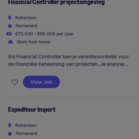
Financial Controller projectomgeving
Rotterdam
Permanent
€70.000 - €80.000 per year
Work from home
Als Financial Controller ben je verantwoordelijk voor
de financiële beheersing van projecten. Je analyseert
resultaten, bewaakt budgetten en risico's, stelt
rapportages op en adviseert projectmanagement en
View Job
directie om projecten financieel succesvol en
winstgevend te realiseren.
Expediteur Import
Rotterdam
Permanent