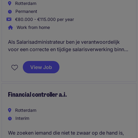
Rotterdam
Permanent
€80.000 - €115.000 per year
Work from home
Als Salarisadministrateur ben je verantwoordelijk
voor een correcte en tijdige salarisverwerking binnen
een internationale organisatie, waarbij je nauw
samenwerkt met medewerkers, managers en externe
View Job
payrollpartners. Je combineert operationele
payrollwerkzaamheden met advies, compliance en
procesverbetering in een dynamische, hybride
werkomgeving in Rotterdam.
Financial controller a.i.
Rotterdam
Interim
We zoeken iemand die niet te zwaar op de hand is,