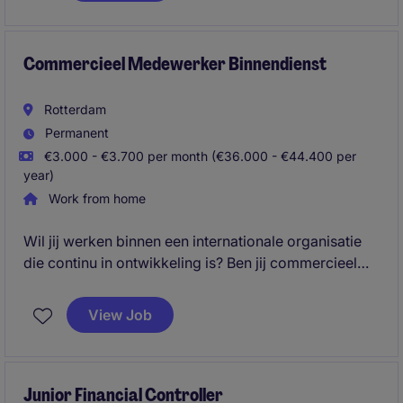
lever je inzichten en zorg je voor een correcte en
betrouwbare financiële huishouding.
Commercieel Medewerker Binnendienst
Rotterdam
Permanent
€3.000 - €3.700 per month (€36.000 - €44.400 per
year)
Work from home
Wil jij werken binnen een internationale organisatie
die continu in ontwikkeling is? Ben jij commercieel
ingesteld, proactief en krijg je energie van
klantcontact, het signaleren van kansen en het
View Job
behalen van resultaten? Dan is de functie van
Commercieel Medewerker Binnendienst dé uitdaging
voor jou.
Junior Financial Controller