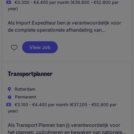
€3.300 - €4.400 per month (€39.600 - €52.800 per
year)
Als Import Expediteur ben je verantwoordelijk voor
de complete operationele afhandeling van
importzendingen. Je zorgt ervoor dat goederen
tijdig, correct en volgens afspraak worden
View Job
afgeleverd, terwijl je continu contact onderhoudt met
klanten, rederijen, douane en vervoerders. Dankzij
jouw overzicht en oplossingsgerichtheid verloopt
elke zending van A tot Z soepel.
Transportplanner
Rotterdam
Permanent
€3.100 - €4.400 per month (€37.200 - €52.800 per
year)
Als Transport Planner ben jij verantwoordelijk voor
het plannen, coördineren en bewaken van nationale