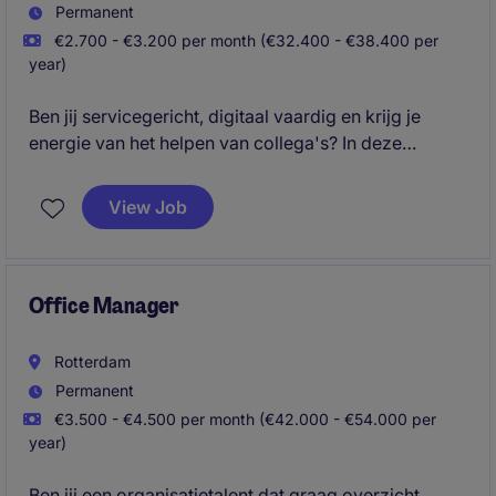
Permanent
€2.700 - €3.200 per month (€32.400 - €38.400 per
year)
Ben jij servicegericht, digitaal vaardig en krijg je
energie van het helpen van collega's? In deze
veelzijdige functie combineer je gebruikerssupport,
systeemondersteuning en onboarding binnen een
View Job
internationale organisatie. Je zorgt ervoor dat
collega's optimaal gebruik kunnen maken van
digitale tools en systemen en draagt bij aan een
soepel werkende digitale werkomgeving.
Office Manager
Rotterdam
Permanent
€3.500 - €4.500 per month (€42.000 - €54.000 per
year)
Ben jij een organisatietalent dat graag overzicht