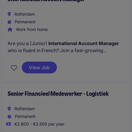
Rotterdam
Permanent
Work from home
Are you a (Junior)
International Account Manager
who is fluent in French? Join a fast-growing
international food company where you'll manage
and develop key accounts in France, build long-term
View Job
customer partnerships, and contribute to ambitious
growth plans across multiple sales channels.
Senior Financieel Medewerker - Logistiek
Rotterdam
Permanent
€2.800 - €3.500 per year