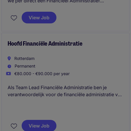
we per direct een Financieel Administratief
Medewerker voor minimaal 2 maanden ter
ondersteuning van de financiële administratie. Je
View Job
houdt je bezig met boekhouding, afletteren,
inkoopfacturen en afsluitingen binnen een informeel
en dynamisch finance team.
Hoofd Financiële Administratie
Rotterdam
Permanent
€80.000 - €90.000 per year
Als Team Lead Financiële Administratie ben je
verantwoordelijk voor de financiële administratie van
meerdere vestigingen. Je geeft leiding aan een team
van finance professionals en blijft zelf actief
betrokken bij de administratie,
managementrapportages en verbeterinitiatieven. Als
View Job
financiële sparringpartner voor het management