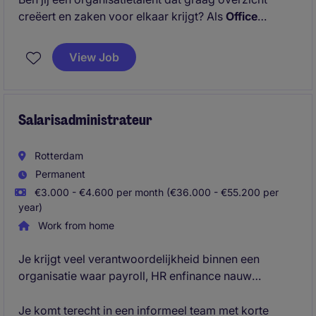
creëert en zaken voor elkaar krijgt? Als
Office
Manager
krijg je een centrale rol binnen een hecht
team, waarin je verantwoordelijk bent voor een
View Job
soepel draaiend kantoor, marketing activiteiten,
relaties onderhouden en de dagelijkse ondersteuning
van de organisatie.
Salarisadministrateur
Rotterdam
Permanent
€3.000 - €4.600 per month (€36.000 - €55.200 per
year)
Work from home
Je krijgt veel verantwoordelijkheid binnen een
organisatie waar payroll, HR enfinance nauw
samenwerken en jouw expertise direct zichtbaar
resultaat oplevert.
Je komt terecht in een informeel team met korte