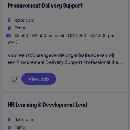
Procurement Delivery Support
Rotterdam
Temp
€3.500 - €4.500 per month (€42.000 - €54.000 per
year)
Voor een toonaangevende organisatie zoeken wij
een Procurement Delivery Support Professional die
ondersteuning biedt aan het inkoopproces en zorgt
voor een efficiënte afhandeling van leveranciers- en
View Job
contractgerelateerde activiteiten. Je bent de
verbindende schakel tussen leveranciers,
procurement en de business en zorgt ervoor dat
processen soepel en compliant verlopen.
HR Learning & Development Lead
Rotterdam
Temp