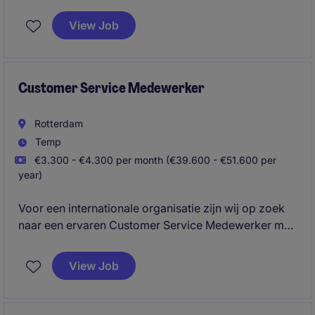
European trading activities, and the head office. You
will provide sharp financial analyses, support
View Job
investment decisions, and be responsible for
budgeting, forecasting, and long-term planning.
Customer Service Medewerker
Rotterdam
Temp
€3.300 - €4.300 per month (€39.600 - €51.600 per
year)
Voor een internationale organisatie zijn wij op zoek
naar een ervaren Customer Service Medewerker met
minimaal 3 jaar relevante werkervaring. In deze rol
ben je verantwoordelijk voor het beheren van
View Job
klantrelaties, verwerken van orders en het
coördineren van een soepel order-to-delivery
proces.