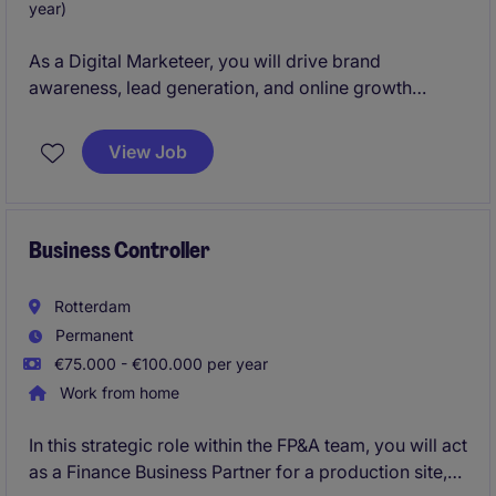
year)
As a Digital Marketeer, you will drive brand
awareness, lead generation, and online growth
through content creation, digital campaigns,
SEO/SEA, and data-driven marketing initiatives. You
View Job
will work closely with sales and other stakeholders to
translate market insights into impactful marketing
activities that support business growth.
Business Controller
Rotterdam
Permanent
€75.000 - €100.000 per year
Work from home
In this strategic role within the FP&A team, you will act
as a Finance Business Partner for a production site,