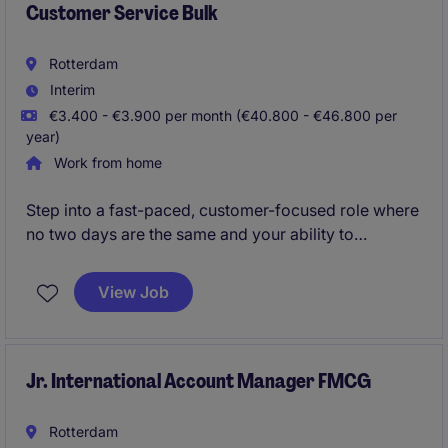
Customer Service Bulk
Rotterdam
Interim
€3.400 - €3.900 per month (€40.800 - €46.800 per
year)
Work from home
Step into a fast-paced, customer-focused role where
no two days are the same and your ability to
communicate, prioritize, and connect makes the
difference. You'll be at the heart of the business,
View Job
coordinating orders end-to-end and building strong
relationships with clients, suppliers, and partners
across the supply chain.
Jr. International Account Manager FMCG
Rotterdam