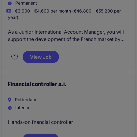
Permanent
€3.900 - €4.600 per month (€46.800 - €55.200 per
year)
As a Junior International Account Manager, you will
support the development of the French market by
managing existing customers and identifying new
business opportunities. Working closely with a Senior
View Job
International Account Manager, you will help drive
sales growth, strengthen customer relationships, and
contribute to the company's continued success.
Financial controller a.i.
Rotterdam
Interim
Hands-on fnancial controller