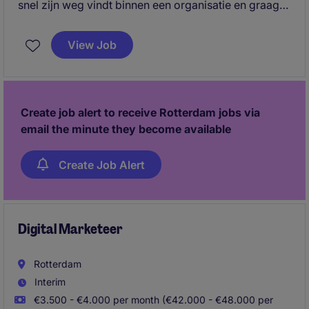
snel zijn weg vindt binnen een organisatie en graag
de handen uit de mouwen steekt. Een professional
die zelfstandig kan werken, accuraat is en zonder
View Job
veel inwerktijd direct waarde toevoegt.
Create job alert to receive Rotterdam jobs via
email the minute they become available
Create Job Alert
Digital Marketeer
Rotterdam
Interim
€3.500 - €4.000 per month (€42.000 - €48.000 per