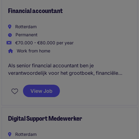
functie combineer je operationele werkzaamheden
met advisering en compliance.
Financial accountant
Rotterdam
Permanent
€70.000 - €80.000 per year
Work from home
Als senior financial accountant ben je
verantwoordelijk voor het grootboek, financiële
afsluitingen, wettelijke rapportages en de coördinatie
van audits en fiscale verplichtingen. Je zorgt voor
View Job
betrouwbare financiële gegevens, bewaakt
compliance en ondersteunt de organisatie met
analyses, rapportages en procesverbeteringen
binnen een productieomgeving.
Digital Support Medewerker
Rotterdam