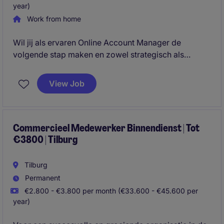
year)
Work from home
Wil jij als ervaren Online Account Manager de
volgende stap maken en zowel strategisch als
operationeel impact hebben op de groei van een
sterk consumentenmerk binnen Europa? Voor
View Job
Smartwares Group zijn wij op zoek naar een Online
Account Manager E-commerce (40 uur) voor het
merk Bestron.
Commercieel Medewerker Binnendienst | Tot
€3800 | Tilburg
Tilburg
Permanent
€2.800 - €3.800 per month (€33.600 - €45.600 per
year)