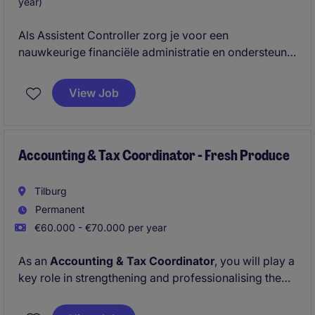
year)
Als Assistent Controller zorg je voor een
nauwkeurige financiële administratie en ondersteun
je bij uiteenlopende financiële processen. Je komt
terecht in een professionele werkomgeving waar je
View Job
jezelf kunt ontwikkelen en een belangrijke bijdrage
levert aan de financiële gezondheid van de
organisatie.
Accounting & Tax Coordinator - Fresh Produce
Tilburg
Permanent
€60.000 - €70.000 per year
As an
Accounting & Tax Coordinator
, you will play a
key role in strengthening and professionalising the
finance function of a growing international group.
You combine hands-on accounting and tax