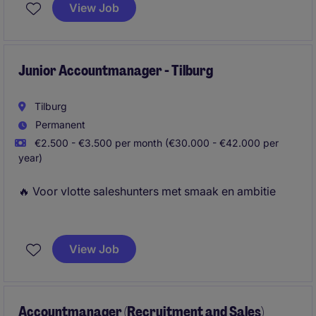
de schakel tussen ambitieuze professionals en
View Job
toonaangevende bedrijven. Je gebruikt je
overtuigingskracht om kandidaten te
enthousiasmeren en adviseert klanten over talent.
Junior Accountmanager - Tilburg
Tilburg
Permanent
€2.500 - €3.500 per month (€30.000 - €42.000 per
year)
🔥 Voor vlotte saleshunters met smaak en ambitie
Als Junior Accountmanager bij Michael Page ben jij
de schakel tussen ambitieuze professionals en
View Job
toonaangevende bedrijven. Je gebruikt je
overtuigingskracht om kandidaten te
enthousiasmeren en adviseert klanten over talent.
Accountmanager (Recruitment and Sales)