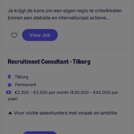
Je krijgt de kans om een eigen regio te ontwikkelen
binnen een stabiele en internationaal actieve
organisatie. Je verkoopt geen standaardproduct,
maar levert maatwerkoplossingen waarmee je
View Job
daadwerkelijk waarde toevoegt voor de klant.
Daarnaast krijg je veel zelfstandigheid,
ondersteuning vanuit een ervaren team en de
mogelijkheid om jezelf verder te ontwikkelen binnen
Recruitment Consultant - Tilburg
een technische B2B-omgeving.
Tilburg
Permanent
€2.500 - €3.500 per month (€30.000 - €42.000 per
year)
🔥 Voor vlotte saleshunters met smaak en ambitie
Als Recruitment Consultant bij Michael Page ben jij