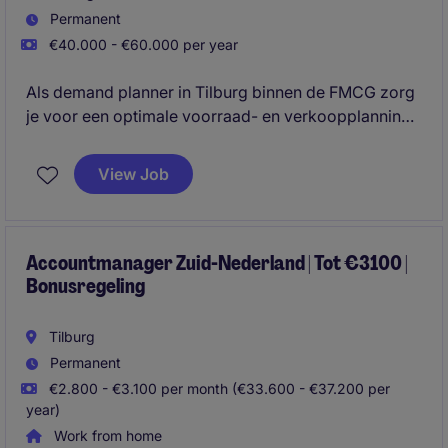
Permanent
€40.000 - €60.000 per year
Als demand planner in Tilburg binnen de FMCG zorg
je voor een optimale voorraad- en verkoopplanning.
Je speelt een belangrijke rol in het ondersteunen van
het inkoop- en supply chain teams.
View Job
Accountmanager Zuid-Nederland | Tot €3100 |
Bonusregeling
Tilburg
Permanent
€2.800 - €3.100 per month (€33.600 - €37.200 per
year)
Work from home