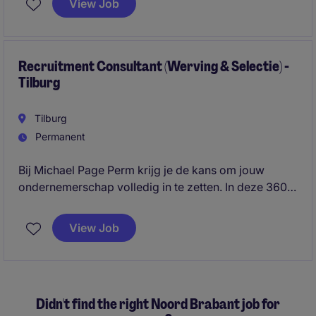
View Job
responsibilities with coordinating and developing a
small local team. This role offers real ownership,
international exposure and the opportunity to build
structures rather than simply maintain them.
Recruitment Consultant (Werving & Selectie) -
Tilburg
Tilburg
Permanent
Bij Michael Page Perm krijg je de kans om jouw
ondernemerschap volledig in te zetten. In deze 360°
recruitment rol ben jij de spil tussen klant en
kandidaat: jij bouwt je eigen business, sluit deals en
View Job
zorgt dat de beste professionals op de juiste plek
terechtkomen.
Didn't find the right Noord Brabant job for