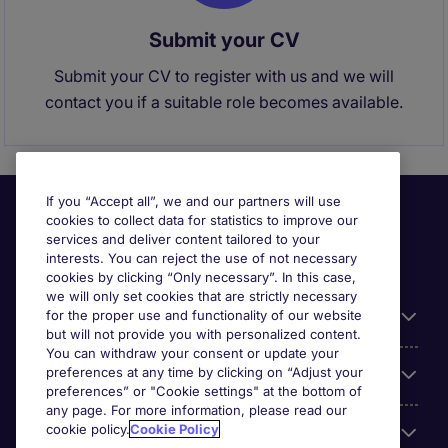
Submit your CV
Submit your CV to register with us and we will
contact you if a suitable role becomes available.
If you “Accept all”, we and our partners will use
cookies to collect data for statistics to improve our
services and deliver content tailored to your
interests. You can reject the use of not necessary
cookies by clicking “Only necessary”. In this case,
we will only set cookies that are strictly necessary
for the proper use and functionality of our website
Useful information
but will not provide you with personalized content.
You can withdraw your consent or update your
preferences at any time by clicking on “Adjust your
Our Expertise
preferences” or "Cookie settings" at the bottom of
any page. For more information, please read our
cookie policy.
Cookie Policy
Google Rating