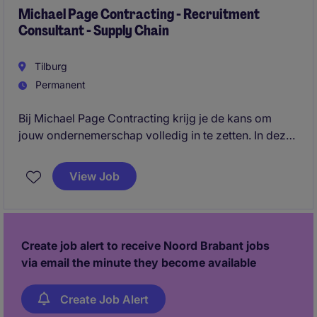
applications.
Michael Page Contracting - Recruitment
Consultant - Supply Chain
Tilburg
Permanent
Bij Michael Page Contracting krijg je de kans om
jouw ondernemerschap volledig in te zetten. In deze
360° recruitment rol ben jij de spil tussen klant en
kandidaat: jij bouwt je eigen business, sluit deals en
View Job
zorgt dat de beste professionals op de juiste plek
terechtkomen.
Create job alert to receive Noord Brabant jobs
via email the minute they become available
Create Job Alert