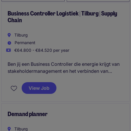
Business Controller Logistiek | Tilburg | Supply
Chain
Tilburg
Permanent
€64.800 - €84.520 per year
Ben jij een Business Controller die energie krijgt van
stakeholdermanagement en het verbinden van
finance met de operatie? In deze rol binnen een
logistieke omgeving in Tilburg ben je de financiële
View Job
sparringpartner voor verschillende afdelingen en
draag je actief bij aan prestatieverbetering.
Demand planner
Tilburg