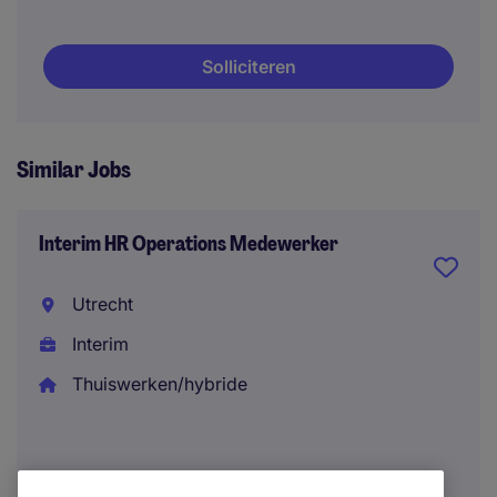
Solliciteren
Similar Jobs
Interim HR Operations Medewerker
Utrecht
Interim
Thuiswerken/hybride