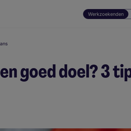
Werkzoekenden
lans
n goed doel? 3 ti