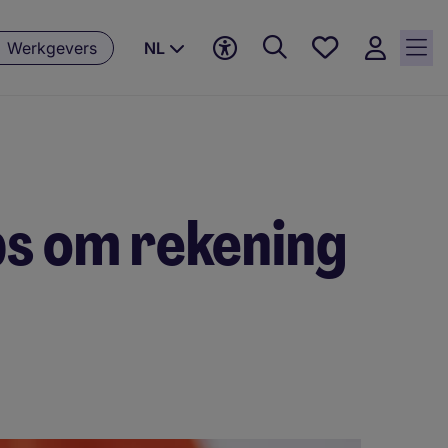
Favorieten,
Werkgevers
NL
0
Opgeslagen
vacatures
ps om rekening