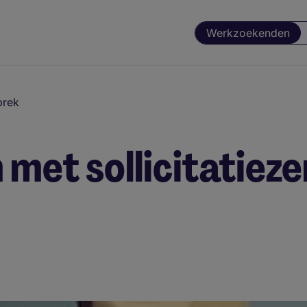
Werkzoekenden
prek
 met sollicitatiez