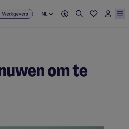
Favorieten,
Werkgevers
NL
0
Opgeslagen
vacatures
enuwen om te