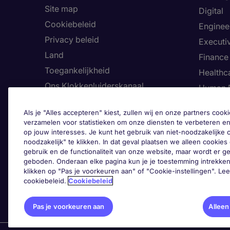
Site map
Digital
Cookiebeleid
Enginee
Privacy beleid
Executi
Land
Finance
Toegankelijkheid
Healthca
Ons Klokkenluiderskanaal
Human 
Informa
Als je "Alles accepteren" kiest, zullen wij en onze partners co
Legal
verzamelen voor statistieken om onze diensten te verbeteren en
op jouw interesses. Je kunt het gebruik van niet-noodzakelijke
noodzakelijk" te klikken. In dat geval plaatsen we alleen cookies d
gebruik en de functionaliteit van onze website, maar wordt er 
Pas 
geboden. Onderaan elke pagina kun je je toestemming intrekken
klikken op "Pas je voorkeuren aan" of "Cookie-instellingen". Le
cookiebeleid.
Cookiebeleid
Pas je voorkeuren aan
Alleen