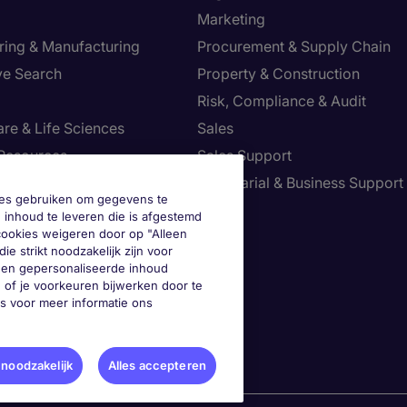
Marketing
ring & Manufacturing
Procurement & Supply Chain
ve Search
Property & Construction
Risk, Compliance & Audit
re & Life Sciences
Sales
Resources
Sales Support
tion Technology
Secretarial & Business Support
okies gebruiken om gegevens te
Tax
 inhoud te leveren die is afgestemd
 cookies weigeren door op "Alleen
ie strikt noodzakelijk zijn voor
geen gepersonaliseerde inhoud
je voorkeuren aan
 of je voorkeuren bijwerken door te
es voor meer informatie ons
 noodzakelijk
Alles accepteren