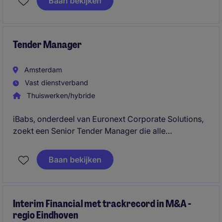
Baan bekijken
verwerking van gegevens en klantcontact.
Tender Manager
Amsterdam
Vast dienstverband
Thuiswerken/hybride
iBabs, onderdeel van Euronext Corporate Solutions,
zoekt een Senior Tender Manager die alle
aanbestedings- en tendertrajecten leidt, van strategie
en Go/No-Go-beslissingen tot het indienen van
Baan bekijken
winnende offertes. Je hebt minimaal 5 jaar ervaring in
tender- of bidmanagement, sterke Nederlandse
schrijfvaardigheden en werkt nauw samen met Sales,
Presales, Legal en management om groei binnen de
Interim Financial met trackrecord in M&A -
regio Eindhoven
publieke sector te realiseren.