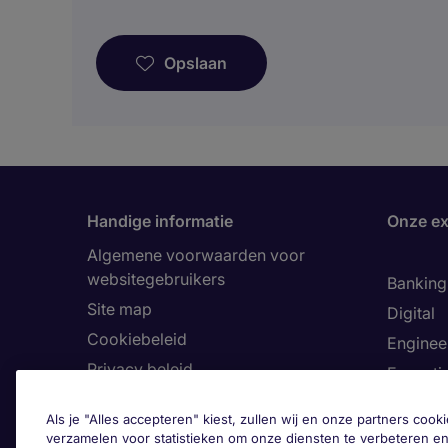
Opslaan
Handige informatie
Onze ex
Algemene voorwaarden voor
websitegebruikers
Banking 
Site map
Digital
Cookiebeleid
Enginee
Privacy beleid
Executi
Land
Finance
Als je "Alles accepteren" kiest, zullen wij en onze partners co
Toegankelijkheid
Healthca
verzamelen voor statistieken om onze diensten te verbeteren en