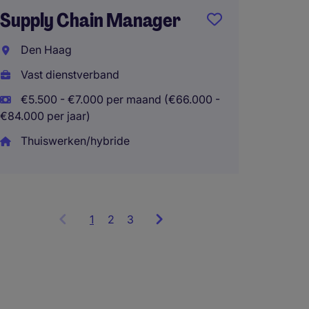
Tender
Supply Chain Manager
Spijke
Den Haag
Vast d
Vast dienstverband
€70.00
€5.500 - €7.000 per maand (€66.000 -
€84.000 per jaar)
Thuiswerken/hybride
1
Showing
2
3
items
1
to
3
of