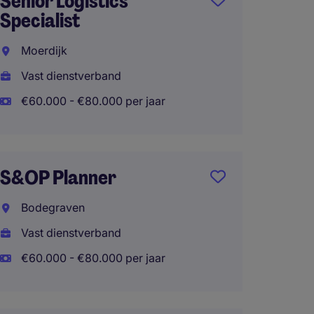
Senior Logistics
Data A
Specialist
Chain
Moerdijk
Delft
Vast dienstverband
Vast d
€60.000 - €80.000 per jaar
€60.00
S&OP Planner
Interi
Produc
Bodegraven
Terne
Vast dienstverband
Temp
€60.000 - €80.000 per jaar