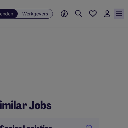
Favorieten,
enden
Werkgevers
0
Opgeslagen
vacatures
imilar Jobs