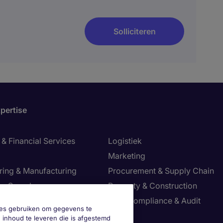
Solliciteren
pertise
& Financial Services
Logistiek
Marketing
ring & Manufacturing
Procurement & Supply Chain
ve Search
Property & Construction
Risk, Compliance & Audit
okies gebruiken om gegevens te
re & Life Sciences
Sales
 inhoud te leveren die is afgestemd