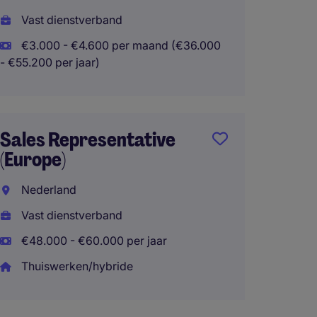
Vast dienstverband
Amste
€3.000 - €4.600 per maand (€36.000
Vast d
- €55.200 per jaar)
€3.000
- €48.000 
Thuisw
Sales Representative
(Europe)
Nederland
Vast dienstverband
€48.000 - €60.000 per jaar
Thuiswerken/hybride