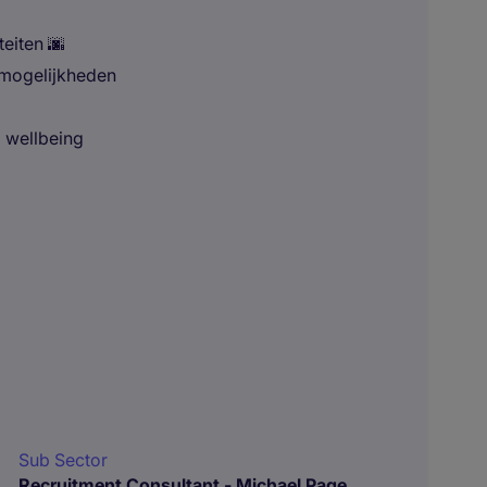
teiten 🌆
imogelijkheden
p wellbeing
Sub Sector
Recruitment Consultant - Michael Page