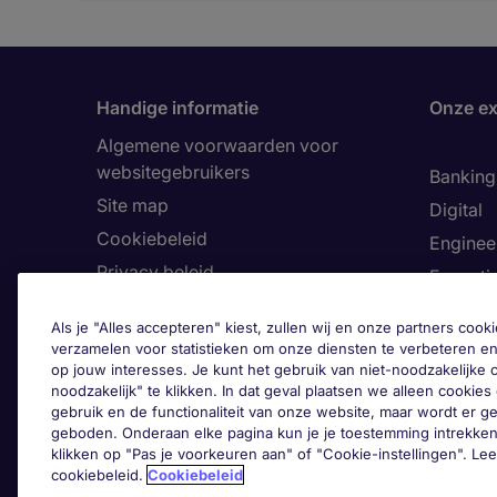
Handige informatie
Onze ex
Algemene voorwaarden voor
websitegebruikers
Banking 
Site map
Digital
Cookiebeleid
Enginee
Privacy beleid
Executi
Land
Finance
Als je "Alles accepteren" kiest, zullen wij en onze partners co
Toegankelijkheid
Healthca
verzamelen voor statistieken om onze diensten te verbeteren en
op jouw interesses. Je kunt het gebruik van niet-noodzakelijke
Ons Klokkenluiderskanaal
Human 
noodzakelijk" te klikken. In dat geval plaatsen we alleen cookies d
Informa
gebruik en de functionaliteit van onze website, maar wordt er 
geboden. Onderaan elke pagina kun je je toestemming intrekken
Legal
klikken op "Pas je voorkeuren aan" of "Cookie-instellingen". Le
cookiebeleid.
Cookiebeleid