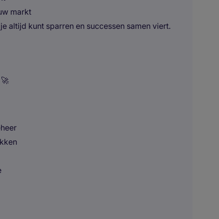
ouw markt
je altijd kunt sparren en successen samen viert.
 🚀
eheer
akken
e