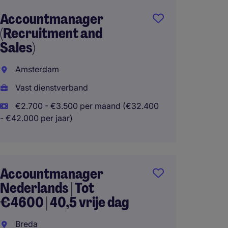
Accountmanager
Accoun
(Recruitment and
€3700 
Sales)
Oost
Amsterdam
Eindh
Vast dienstverband
Vast d
€2.700 - €3.500 per maand (€32.400
€2.700
- €42.000 per jaar)
- €44.400 
Thuisw
Accountmanager
Nederlands | Tot
Accou
€4600 | 40,5 vrije dag
regio 
Hospit
Breda