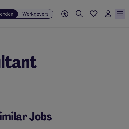
Favorieten,
enden
Werkgevers
0
Opgeslagen
vacatures
ltant
imilar Jobs