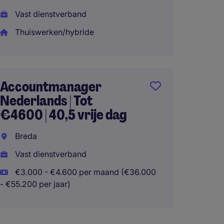
Vast d
Vast dienstverband
€2.700
Thuiswerken/hybride
- €44.400 
Thuisw
Accountmanager
Nederlands | Tot
Accou
€4600 | 40,5 vrije dag
regio 
Hospit
Breda
Vast dienstverband
Amste
€3.000 - €4.600 per maand (€36.000
Vast d
- €55.200 per jaar)
€3.000
- €48.000 