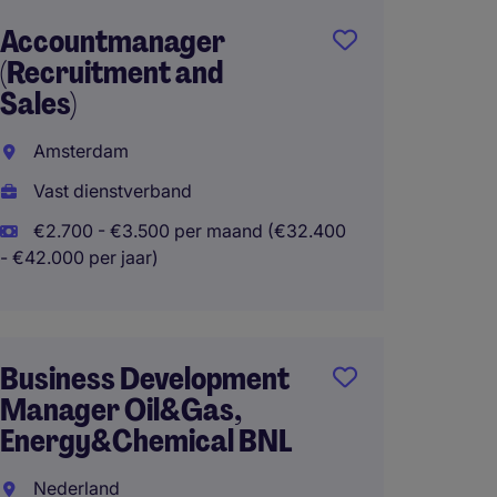
Accountmanager
Sales 
(Recruitment and
(Europ
Sales)
Neder
Amsterdam
Vast d
Vast dienstverband
€48.00
€2.700 - €3.500 per maand (€32.400
Thuisw
- €42.000 per jaar)
Accoun
Business Development
€3700 
Manager Oil&Gas,
Oost
Energy&Chemical BNL
Eindh
Nederland