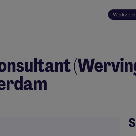
Werkzoek
onsultant (Wervin
tterdam
S