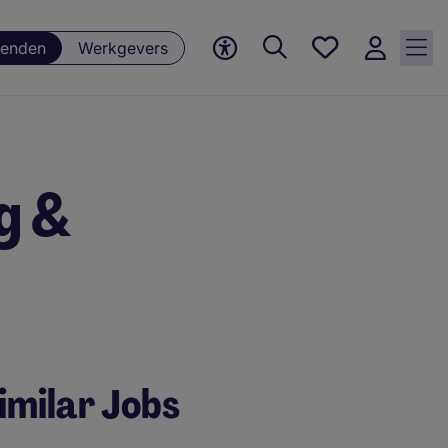
Favorieten,
enden
Werkgevers
0
Opgeslagen
vacatures
g &
imilar Jobs