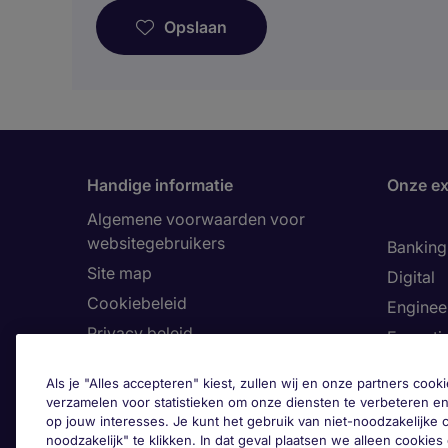
Opslaan
Handige informatie
Onze ex
Algemene voorwaarden voor
websitegebruikers
Banking 
Site map
Digital
Cookiebeleid
Enginee
Privacy beleid
Executi
Land
Finance
Als je "Alles accepteren" kiest, zullen wij en onze partners co
Toegankelijkheid
Healthca
verzamelen voor statistieken om onze diensten te verbeteren en
op jouw interesses. Je kunt het gebruik van niet-noodzakelijke
Ons Klokkenluiderskanaal
Human 
noodzakelijk" te klikken. In dat geval plaatsen we alleen cookies d