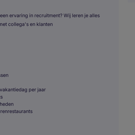
een ervaring in recruitment? Wij leren je alles
et collega's en klanten
ssen
vakantiedag per jaar
ts
kheden
errenrestaurants