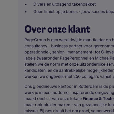
Divers en uitdagend takenpakket
Geen limiet op je bonus - jouw succes bep
Over onze klant
PageGroup is een wereldwijde marktleider op h
consultancy - business partner voor gerenomme
operationele-, senior-, management- tot C-level
labels (waaronder PagePersonnel en MichaelPag
stellen we de norm met onze uitzonderlijke ser
kandidaten, en de aantrekkelijke mogelijkhede
werken we ongeveer met 250 collega's vanuit 3
Ons gloednieuwe kantoor in Rotterdam is dé pl
werk je in een moderne, inspirerende omgeving 
maakt deel uit van onze lokale
Finance & Tech
maar ook plezier maken - van gezamenlijke lunche
missen. Bij ons draait het om groei, samenwerk