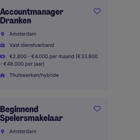
Accountmanager
Accou
Dranken
Nederl
€4600 
Amsterdam
Breda
Vast dienstverband
Vast d
€2.800 - €4.000 per maand (€33.600
- €48.000 per jaar)
€3.000
- €55.200 
Thuiswerken/hybride
Sales 
Beginnend
(Europ
Spelersmakelaar
Neder
Amsterdam