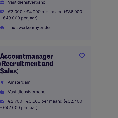
Vast d
Vast dienstverband
€48.00
€3.000 - €4.000 per maand (€36.000
- €48.000 per jaar)
Thuisw
Thuiswerken/hybride
Accoun
€3700 
Accountmanager
Oost
(Recruitment and
Sales)
Eindh
Amsterdam
Vast d
Vast dienstverband
€2.700
- €44.400 
€2.700 - €3.500 per maand (€32.400
- €42.000 per jaar)
Thuisw