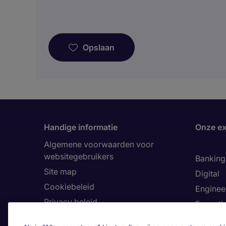
Opslaan
Handige informatie
Onze ex
Algemene voorwaarden voor
websitegebruikers
Banking 
Site map
Digital
Cookiebeleid
Enginee
Privacy beleid
Executi
Land
Finance