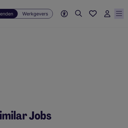
Favorieten,
enden
Werkgevers
0
Opgeslagen
vacatures
imilar Jobs