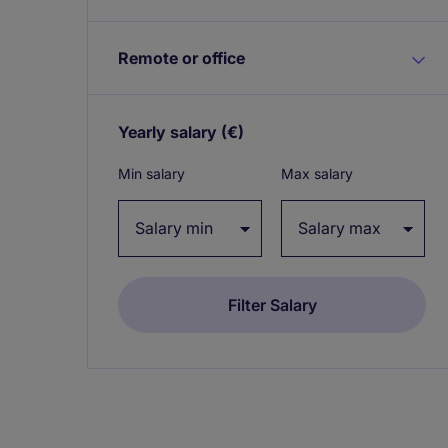
Remote or office
Yearly salary
(€)
Expand / collapse
Min salary
Max salary