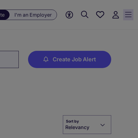
Save
te
I'm an Employer
jobs, 0
currently
saved
jobs
Create Job Alert
Sort by
Relevancy