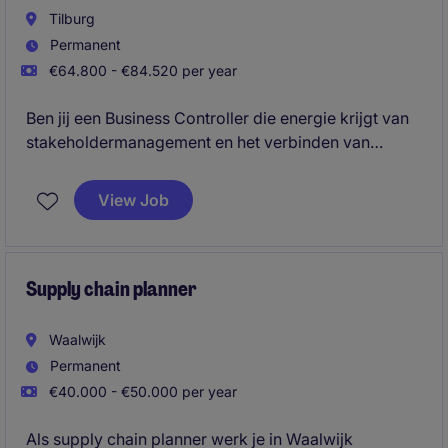
Tilburg
Permanent
€64.800 - €84.520 per year
Ben jij een Business Controller die energie krijgt van
stakeholdermanagement en het verbinden van
finance met de operatie? In deze rol binnen een
logistieke omgeving in Tilburg ben je de financiële
View Job
sparringpartner voor verschillende afdelingen en
draag je actief bij aan prestatieverbetering.
Supply chain planner
Waalwijk
Permanent
€40.000 - €50.000 per year
Als supply chain planner werk je in Waalwijk