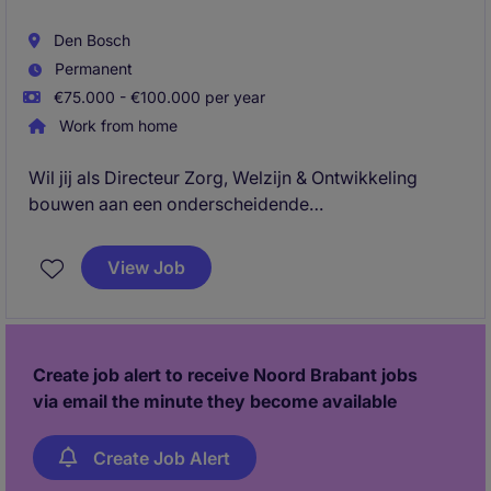
Den Bosch
Permanent
€75.000 - €100.000 per year
Work from home
Wil jij als Directeur Zorg, Welzijn & Ontwikkeling
bouwen aan een onderscheidende
woonzorgorganisatie waar kwaliteit, welzijn en
menselijkheid centraal staan? In deze directierol
View Job
ontwikkel je het inhoudelijke fundament voor
hoogwaardige dementiezorg en zorg je ervoor dat
groei nooit ten koste gaat van de bewonerservaring.
Create job alert to receive Noord Brabant jobs
via email the minute they become available
Create Job Alert