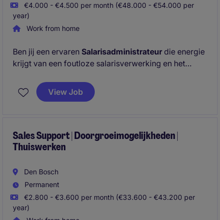
€4.000 - €4.500 per month (€48.000 - €54.000 per
year)
Work from home
Ben jij een ervaren
Salarisadministrateur
die energie
krijgt van een foutloze salarisverwerking en het
ondersteunen van medewerkers bij
salarisgerelateerde vraagstukken? Wil je werken
View Job
binnen een internationale organisatie met uitstekende
arbeidsvoorwaarden en volop ruimte voor eigen
verantwoordelijkheid? Dan is deze functie in
Eindhoven een interessante volgende stap.
Sales Support | Doorgroeimogelijkheden |
Thuiswerken
Den Bosch
Permanent
€2.800 - €3.600 per month (€33.600 - €43.200 per
year)