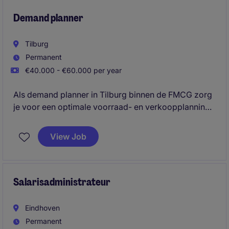
Demand planner
Tilburg
Permanent
€40.000 - €60.000 per year
Als demand planner in Tilburg binnen de FMCG zorg
je voor een optimale voorraad- en verkoopplanning.
Je speelt een belangrijke rol in het ondersteunen van
het inkoop- en supply chain teams.
View Job
Salarisadministrateur
Eindhoven
Permanent