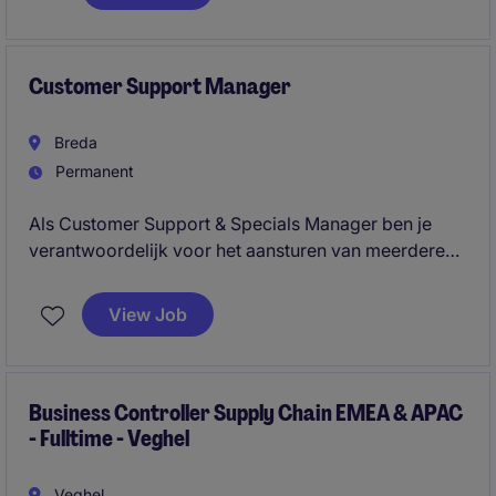
cijfers, maar ze ook helpt sturen.
Customer Support Manager
Breda
Permanent
Als Customer Support & Specials Manager ben je
verantwoordelijk voor het aansturen van meerdere
teams en de succesvolle uitvoering van klantgerichte
maatwerkprojecten. Je speelt een sleutelrol in het
View Job
bewaken van operationele prestaties, het verbeteren
van processen en het versterken van de
samenwerking tussen klanten, sales en interne
stakeholders.
Business Controller Supply Chain EMEA & APAC
- Fulltime - Veghel
Veghel