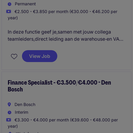
Permanent
€2.500 - €3.850 per month (€30.000 - €46.200 per
year)
In deze functie geef je,samen met jouw collega
teamleiders,direct leiding aan de warehouse‐en VAL
operatie en zorg je er samen met de teams voor dat
de (logistieke en administratieve) processen goed
View Job
verlopen, dat de goederenstroom optimaal is, dat het
magazijn succesvol draait, dat de KPI's gehaald
worden en dat de klanten tevreden zijn. Je bent
verantwoordelijk voor een veilige en overzichtelijke
Finance Specialist - €3.500/€4.000 - Den
Bosch
werkomgeving in het magazijn.
Den Bosch
Interim
€3.300 - €4.000 per month (€39.600 - €48.000 per
year)