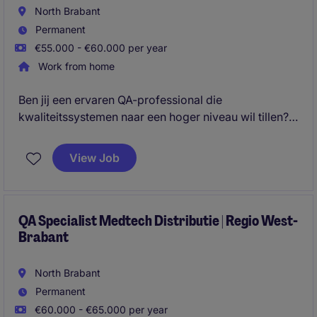
North Brabant
Permanent
€55.000 - €60.000 per year
Work from home
Ben jij een ervaren QA-professional die
kwaliteitssystemen naar een hoger niveau wil tillen?
In deze zelfstandige rol ben je verantwoordelijk voor
het borgen en verbeteren van kwaliteit, compliance
View Job
en audits binnen een innovatieve organisatie actief in
cleanroomoplossingen.
QA Specialist Medtech Distributie | Regio West-
Brabant
North Brabant
Permanent
€60.000 - €65.000 per year