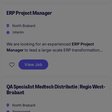
ERP Project Manager
North Brabant
Interim
We are looking for an experienced
ERP Project
Manager
to lead a large-scale ERP transformation
within a fast-growing and consumer goods
organisation. You will manage the project from fit-
View Job
gap analysis through implementation, go-live,
training and hypercare while coordinating
stakeholders across the business and external
partners.
QA Specialist Medtech Distributie | Regio West-
Brabant
North Brabant
Permanent