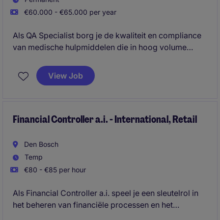
€60.000 - €65.000 per year
Als QA Specialist borg je de kwaliteit en compliance
van medische hulpmiddelen die in hoog volume
worden gedistribueerd binnen Europa. Je bent het
QA‑aanspreekpunt op locatie en bewaakt dat
View Job
processen, documentatie en vrijgiftes voldoen aan
geldende wet‑ en regelgeving.
Financial Controller a.i. - International, Retail
Den Bosch
Temp
€80 - €85 per hour
Als Financial Controller a.i. speel je een sleutelrol in
het beheren van financiële processen en het
waarborgen van nauwkeurige rapportages. Je werkt