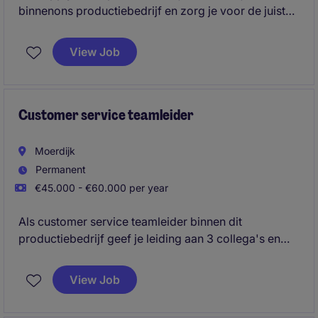
binnenons productiebedrijf en zorg je voor de juiste
planning van productie, voorraad, en materialen
zodat het productiproces zo efficiënt mogelijk
View Job
verloopt. Je speelt een sleutelrol en hebt veel contact
met diverse afdelingen, elke dag is anders.
Customer service teamleider
Moerdijk
Permanent
€45.000 - €60.000 per year
Als customer service teamleider binnen dit
productiebedrijf geef je leiding aan 3 collega's en
houdt je je bezig met proces optimalisatie. Met jouw
inzet zorg je ervoor dat klanten altijd tevreden zijn en
View Job
processen soepel verlopen.