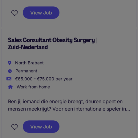
Consultant Biosurgery voor Zuid‑Nederland. Ervaring
is mooi meegenomen, maar persoonlijkheid, drive en
View Job
commerciële energie maken hier het verschil.
Sales Consultant Obesity Surgery |
Zuid‑Nederland
North Brabant
Permanent
€65.000 - €75.000 per year
Work from home
Ben jij iemand die energie brengt, deuren opent en
mensen meekrijgt? Voor een internationale speler in
chirurgische oplossingen zoeken we een
charismatische Sales Consultant Obesity Surgery
View Job
voor Zuid‑Nederland.