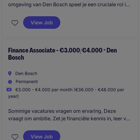
omgeving van Den Bosch speel je een cruciale rol in
het ondersteunen van financiële besluitvorming. Je
analyseert cijfers en zorgt voor waardevolle
View Job
inzichten die bijdragen aan de prestaties van de
organisatie.
Finance Associate - €3.000/€4.000 - Den
Bosch
Den Bosch
Permanent
€3.000 - €4.000 per month (€36.000 - €48.000 per
year)
Sommige vacatures vragen om ervaring. Deze
vraagt om ambitie. Zet je financiële kennis in, leer van
ervaren professionals en groei stap voor stap naar
een rol waarin je niet alleen rapporteert over de
View Job