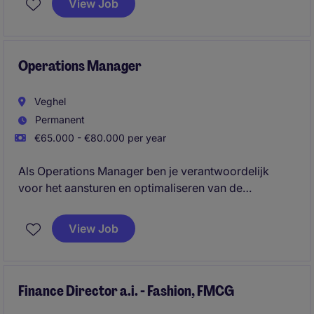
View Job
biedt Thetford een mooie kans om als Buyer een
sleutelrol te spelen binnen hun Europese supply
chain.
Operations Manager
Veghel
Permanent
€65.000 - €80.000 per year
Als Operations Manager ben je verantwoordelijk
voor het aansturen en optimaliseren van de
dagelijkse operatie binnen een dynamische
logistieke en productiegerichte omgeving. Je stuurt
View Job
op KPI's, kwaliteit, veiligheid en efficiency, met een
sterke focus op continuous improvement en Lean Six
Sigma.
Finance Director a.i. - Fashion, FMCG