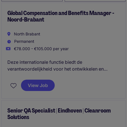
Global Compensation and Benefits Manager -
Noord-Brabant
North Brabant
Permanent
€78.000 - €105.000 per year
Deze internationale functie biedt de
verantwoordelijkheid voor het ontwikkelen en
beheren van wereldwijde compensatie-,
arbeidsvoorwaarden- en mobiliteitsprogramma's,
View Job
waarbij strategische beleidsvorming wordt
gecombineerd met operationele uitvoering. Je werkt
nauw samen met HR, management en internationale
stakeholders om een marktconform, eerlijk en
Senior QA Specialist | Eindhoven | Cleanroom
Solutions
toekomstbestendig beloningsbeleid te realiseren.