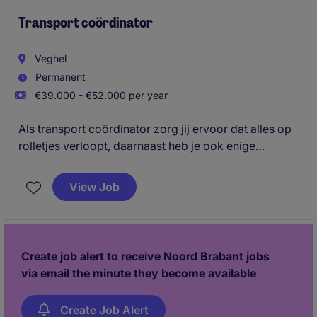
commercial opportunities, influence portfolio and
pricing decisions, and accelerate category
Transport coördinator
performance across multiple markets.
Veghel
Permanent
€39.000 - €52.000 per year
Als transport coördinator zorg jij ervoor dat alles op
rolletjes verloopt, daarnaast heb je ook enige
planningstaken. Werk in een gezellig en hecht team
en groei binnen ons bedrijf.
View Job
Create job alert to receive Noord Brabant jobs
via email the minute they become available
Create Job Alert