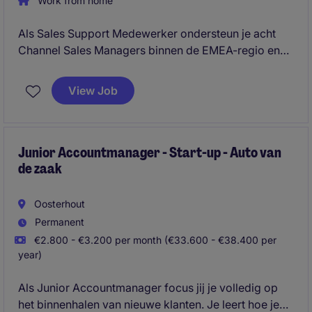
Work from home
Als Sales Support Medewerker ondersteun je acht
Channel Sales Managers binnen de EMEA-regio en
zorg je voor een soepel verloop van het volledige
orderproces. In deze zelfstandige rol ben je het
View Job
centrale aanspreekpunt voor klanten, collega's en
interne afdelingen, waarbij je proactief schakelt om
de beste klantbeleving te realiseren.
Junior Accountmanager - Start-up - Auto van
de zaak
Oosterhout
Permanent
€2.800 - €3.200 per month (€33.600 - €38.400 per
year)
Als Junior Accountmanager focus jij je volledig op
het binnenhalen van nieuwe klanten. Je leert hoe je