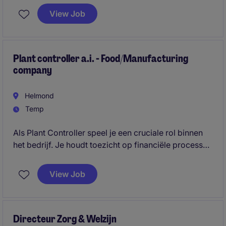
binnen de retailsector in de omgeving van Den Bosch
View Job
en draagt bij aan de financiële stabiliteit van de
organisatie.
Plant controller a.i. - Food/Manufacturing
company
Helmond
Temp
Als Plant Controller speel je een cruciale rol binnen
het bedrijf. Je houdt toezicht op financiële processen
en ondersteunt strategische besluitvorming.
View Job
Directeur Zorg & Welzijn