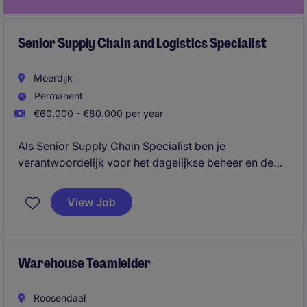
Senior Supply Chain and Logistics Specialist
Moerdijk
Permanent
€60.000 - €80.000 per year
Als Senior Supply Chain Specialist ben je
verantwoordelijk voor het dagelijkse beheer en de
verdere optimalisatie van supply chain-activiteiten
binnen de Benelux. Je coördineert de volledige
View Job
keten, van productieplanning, voorraadbeheer en
transport tot logistieke processen en procurement
support, en bent het centrale aanspreekpunt voor
interne stakeholders, externe productielocaties,
Warehouse Teamleider
leveranciers en transportpartners.
Roosendaal