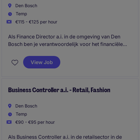
Den Bosch
Temp
€115 - €125 per hour
Als Finance Director a.i. in de omgeving van Den
Bosch ben je verantwoordelijk voor het financiële
beheer en de strategische planning binnen de
organisatie. Je speelt een cruciale rol in het
View Job
waarborgen van een gezonde financiële basis en het
ondersteunen van besluitvorming op hoog niveau.
Business Controller a.i. - Retail, Fashion
Den Bosch
Temp
€90 - €95 per hour
Als Business Controller a.i. in de retailsector in de