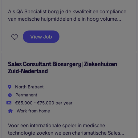
Als QA Specialist borg je de kwaliteit en compliance
van medische hulpmiddelen die in hoog volume
worden gedistribueerd binnen Europa. Je bent het
QA‑aanspreekpunt op locatie en bewaakt dat
View Job
processen, documentatie en vrijgiftes voldoen aan
geldende wet‑ en regelgeving.
Sales Consultant Biosurgery | Ziekenhuizen
Zuid‑Nederland
North Brabant
Permanent
€65.000 - €75.000 per year
Work from home
Voor een internationale speler in medische
technologie zoeken we een charismatische Sales