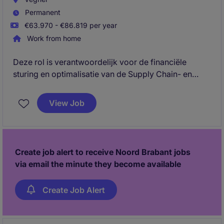
Permanent
€63.970 - €86.819 per year
Work from home
Deze rol is verantwoordelijk voor de financiële
sturing en optimalisatie van de Supply Chain- en
distributieactiviteiten binnen EMEA en APAC, met een
sterke focus op performance management,
View Job
forecasting, working capital en kostenbeheersing.
Als strategische business partner werkt de Supply
Chain Controller nauw samen met internationale
senior stakeholders om financiële inzichten te
Create job alert to receive Noord Brabant jobs
vertalen naar verbeterinitiatieven en besluitvorming.
via email the minute they become available
Create Job Alert