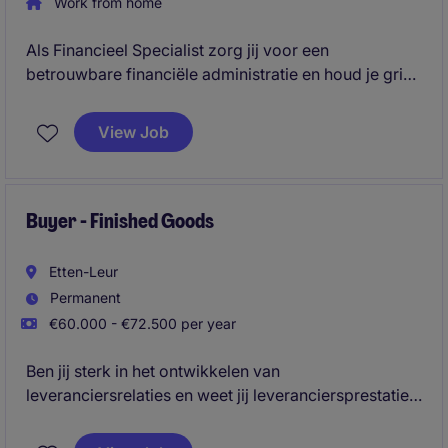
Work from home
Als Financieel Specialist zorg jij voor een
betrouwbare financiële administratie en houd je grip
op complexe internationale geldstromen binnen een
snelgroeiende HealthTech-organisatie. Klaar om
View Job
jouw financiële expertise in te zetten in een
omgeving waar cijfers en ondernemerschap
samenkomen? Reageer vandaag nog.
Buyer - Finished Goods
Etten-Leur
Permanent
€60.000 - €72.500 per year
Ben jij sterk in het ontwikkelen van
leveranciersrelaties en weet jij leveranciersprestaties
te vertalen naar betere kwaliteit, hogere
leverbetrouwbaarheid en gezamenlijke groei? Dan