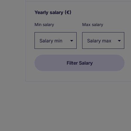
Yearly salary
(€)
Expand / collapse
Min salary
Max salary