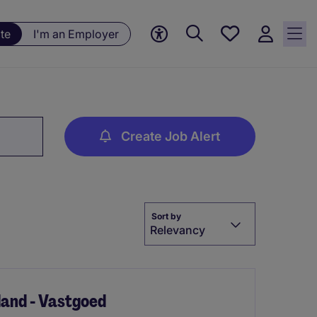
Save
te
I'm an Employer
jobs, 0
currently
saved
jobs
Create Job Alert
Sort by
Relevancy
and - Vastgoed