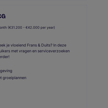
MCG
nth (€31.200 - €42.000 per year)
eek je vloeiend Frans & Duits? In deze
ruikers met vragen en serviceverzoeken
erder!
mgeving
et groeiplannen