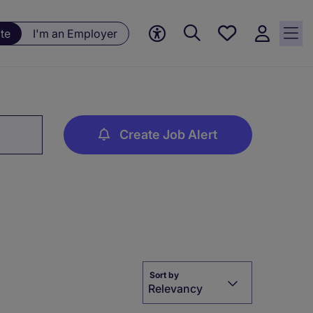
Save
te
I'm an Employer
jobs, 0
currently
saved
jobs
Create Job Alert
Sort by
Relevancy