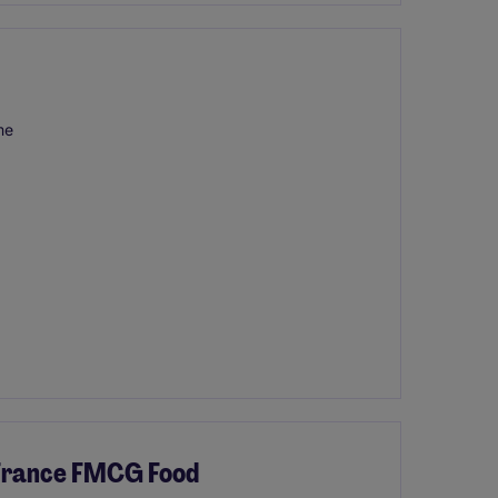
me
 France FMCG Food