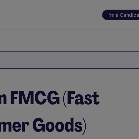
I'm a Candida
in FMCG (Fast
mer Goods)