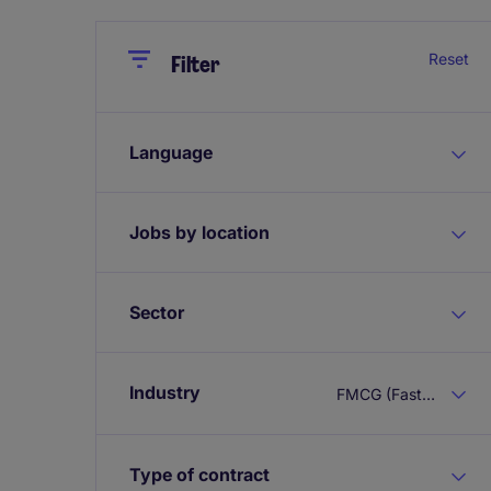
Close
Close
Reset
Filter
Language
Jobs by location
Sector
Industry
FMCG (Fast Moving Consumer Goods)
Type of contract