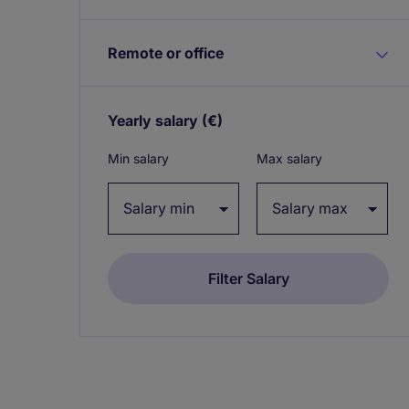
Remote or office
Yearly salary
(€)
Expand / collapse
Min salary
Max salary