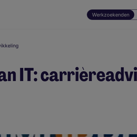
Werkzoekenden
ikkeling
n IT: carrièreadvi