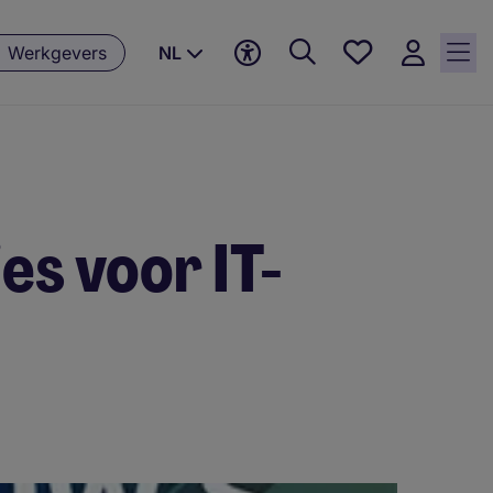
Favorieten,
Werkgevers
NL
0
Opgeslagen
vacatures
es voor IT-