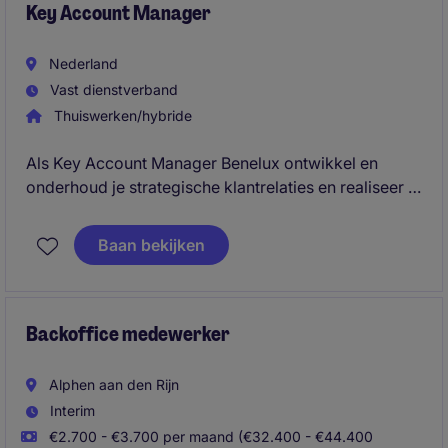
intensief samen met interne stakeholders zoals
Key Account Manager
engineering, operations en supply chain.
Nederland
Vast dienstverband
Thuiswerken/hybride
Als Key Account Manager Benelux ontwikkel en
onderhoud je strategische klantrelaties en realiseer je
groei via bestaande én nieuwe accounts. Je
identificeert kansen binnen industriële en automotive
Baan bekijken
distributie, bouwt een sterke pipeline en sluit
duurzame deals. Je werkt datagedreven, stuurt op
marge en werkt nauw samen met interne en
internationale stakeholders.
Backoffice medewerker
Alphen aan den Rijn
Interim
€2.700 - €3.700 per maand (€32.400 - €44.400