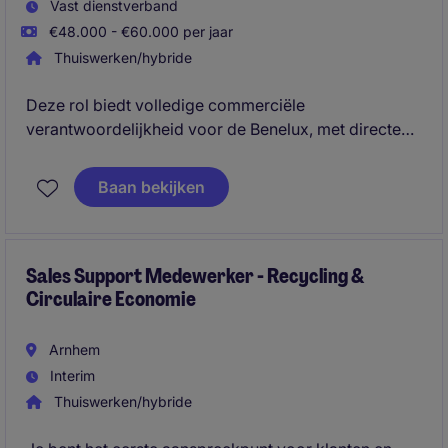
Vast dienstverband
€48.000 - €60.000 per jaar
Thuiswerken/hybride
Deze rol biedt volledige commerciële
verantwoordelijkheid voor de Benelux, met directe
invloed op klanten, omzet en marktuitbreiding
richting Duitsland en Noord Europa. Je werkt
Baan bekijken
volledig zelfstandig in een jonge organisatie en staat
aan het begin van de commerciële groeifase, met
veel vrijheid en directe lijnen naar de besluitvorming.
Sales Support Medewerker - Recycling &
Circulaire Economie
Arnhem
Interim
Thuiswerken/hybride