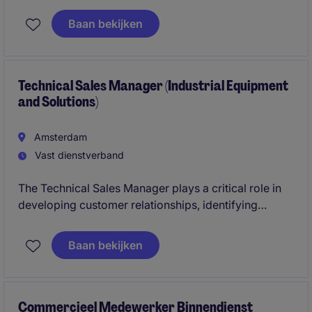
binnen HVAC en koeltechniek. Je ontwikkelt relaties
met grote klanten in de voedingsmiddelenindustrie
Baan bekijken
en industriële sector.
Technical Sales Manager (Industrial Equipment
and Solutions)
Amsterdam
Vast dienstverband
The Technical Sales Manager plays a critical role in
developing customer relationships, identifying
business opportunities, and delivering engineered
solutions that address complex operational
Baan bekijken
challenges.
Commercieel Medewerker Binnendienst