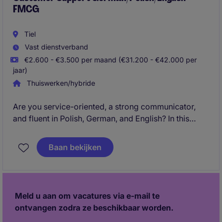
FMCG
Tiel
Vast dienstverband
€2.600 - €3.500 per maand (€31.200 - €42.000 per
jaar)
Thuiswerken/hybride
Are you service-oriented, a strong communicator,
and fluent in Polish, German, and English? In this
Customer Support role, you will assist dealers and
end-users with questions and service requests within
Baan bekijken
an international organization. Read on!
Meld u aan om vacatures via e-mail te
ontvangen zodra ze beschikbaar worden.