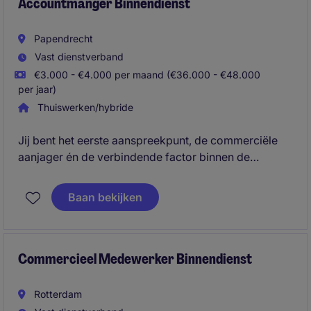
klantbeleving en een efficiënte dienstverlening.
Accountmanger Binnendienst
Papendrecht
Vast dienstverband
€3.000 - €4.000 per maand (€36.000 - €48.000
per jaar)
Thuiswerken/hybride
Jij bent het eerste aanspreekpunt, de commerciële
aanjager én de verbindende factor binnen de
organisatie. In deze dynamische binnendienst functie
zorg je voor tevreden klanten, signaleer je
Baan bekijken
commerciële kansen en werk je dagelijks samen met
verschillende teams om resultaten te behalen.
Dit is
slechts het begin. Lees de volledige vacature en
ontdek meer!
Commercieel Medewerker Binnendienst
Rotterdam