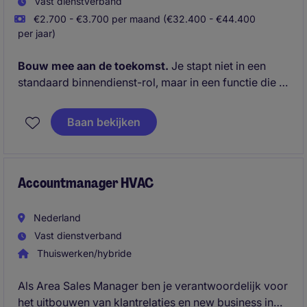
Vast dienstverband
€2.700 - €3.700 per maand (€32.400 - €44.400
per jaar)
Bouw mee aan de toekomst.
Je stapt niet in een
standaard binnendienst-rol, maar in een functie die je
zelf slimmer maakt. Je zorgt dat orders en
klantvragen vandaag soepel verlopen, terwijl je
Baan bekijken
tegelijkertijd processen verbetert, automatiseert en
commerciële kansen spot. Ideaal voor iemand die
energie krijgt van aanpakken, optimaliseren én
meebouwen aan een groeiende organisatie die volop
Accountmanager HVAC
inzet op AI en innovatie.
Nederland
Vast dienstverband
Thuiswerken/hybride
Als Area Sales Manager ben je verantwoordelijk voor
het uitbouwen van klantrelaties en new business in