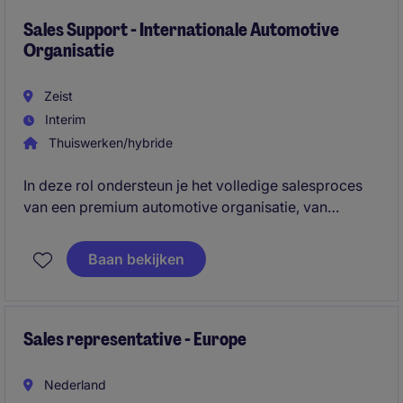
Sales Support - Internationale Automotive
Organisatie
Zeist
Interim
Thuiswerken/hybride
In deze rol ondersteun je het volledige salesproces
van een premium automotive organisatie, van
ordermanagement en facturatie tot klantcontact,
voertuigregistraties en administratieve opvolging. Je
Baan bekijken
schakelt dagelijks tussen verschillende stakeholders
en zorgt ervoor dat commerciële en operationele
processen nauwkeurig en efficiënt verlopen.
Sales representative - Europe
Nederland