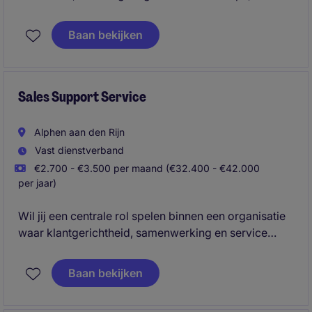
delivering exceptional service throughout the sales
process.
Baan bekijken
Sales Support Service
Alphen aan den Rijn
Vast dienstverband
€2.700 - €3.500 per maand (€32.400 - €42.000
per jaar)
Wil jij een centrale rol spelen binnen een organisatie
waar klantgerichtheid, samenwerking en service
centraal staan? Ben jij sterk in administratie,
communicatie én het behouden van overzicht in een
Baan bekijken
dynamische omgeving? Dan is deze functie als Sales
Support Service iets voor jou.