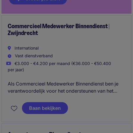
Commercieel Medewerker Binnendienst |
Zwijndrecht
International
Vast dienstverband
€3.000 - €4.200 per maand (€36.000 - €50.400
per jaar)
Als Commercieel Medewerker Binnendienst ben je
verantwoordelijk voor het ondersteunen van het
commerciële proces van offerte tot levering en
fungeer je als aanspreekpunt voor klanten,
Baan bekijken
leveranciers en interne stakeholders. Je signaleert
commerciële kansen, bouwt klantrelaties verder uit
en zorgt samen met collega's voor een optimale