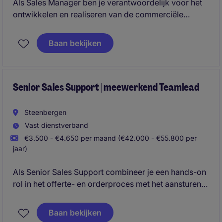
Als Sales Manager ben je verantwoordelijk voor het
ontwikkelen en realiseren van de commerciële
groeistrategie binnen de Oil & Gas, Power, Energy &
Chemical-markt, met volledige verantwoordelijkheid
Baan bekijken
voor omzet, winstgevendheid en business
development. Daarnaast bouw en leid je een
commercieel team en positioneer je Kelvion als
voorkeursleverancier van geavanceerde
Senior Sales Support | meewerkend Teamlead
koeloplossingen binnen de Benelux.
Steenbergen
Vast dienstverband
€3.500 - €4.650 per maand (€42.000 - €55.800 per
jaar)
Als Senior Sales Support combineer je een hands-on
rol in het offerte- en orderproces met het aansturen
en ontwikkelen van een team van 8 collega's. Je bent
de schakel tussen klanten en interne afdelingen en
Baan bekijken
zorgt voor een efficiënt, kwalitatief en commercieel