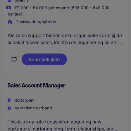
Interim
€3.000 - €4.000 per maand (€36.000 - €48.000
per jaar)
Thuiswerken/hybride
Als sales support binnen deze organisatie vorm jij de
schakel tussen sales, klanten en engineering en zorg
je ervoor dat projecten goed worden voorbereid en
opgevolgd. Je ondersteunt het commerciële proces
Baan bekijken
vanaf de aanvraag tot aan de overdracht naar
engineering en uitvoering.
Sales Account Manager
Rotterdam
Vast dienstverband
This is a key role focused on acquiring new
customers, nurturing long-term relationships, and