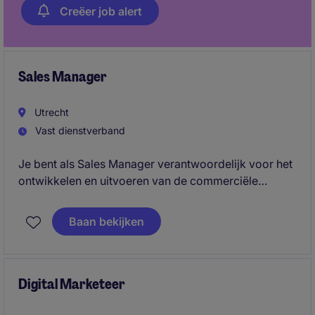
Creëer job alert
Sales Manager
Utrecht
Vast dienstverband
Je bent als Sales Manager verantwoordelijk voor het
ontwikkelen en uitvoeren van de commerciële
strategie binnen Nederland, met focus op groei en
het opbouwen van sterke klantrelaties in de
Baan bekijken
industriële markt. Je stuurt het volledige salesproces
aan en speelt een centrale rol in het realiseren van
commerciële doelstellingen en marktontwikkeling.
Digital Marketeer