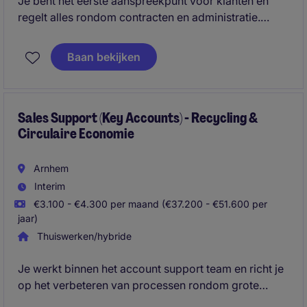
Je bent het eerste aanspreekpunt voor klanten en
regelt alles rondom contracten en administratie.
Samen met collega's zorg je dat processen soepel
verlopen en dat afspraken met klanten goed worden
Baan bekijken
nagekomen.
Sales Support (Key Accounts) - Recycling &
Circulaire Economie
Arnhem
Interim
€3.100 - €4.300 per maand (€37.200 - €51.600 per
jaar)
Thuiswerken/hybride
Je werkt binnen het account support team en richt je
op het verbeteren van processen rondom grote
klanten. Jij zorgt dat contracten, klantdata en