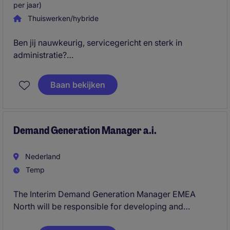
per jaar)
Thuiswerken/hybride
Ben jij nauwkeurig, servicegericht en sterk in
administratie?
In deze ondersteunende rol binnen het salesteam ben
jij de spil in het administratieve proces. Je bewaakt
Baan bekijken
de voortgang, zorgt voor een vlekkeloze
documentatie en houdt overzicht over lopende
zaken.
Klaar voor impact? Lees snel verder!
Demand Generation Manager a.i.
Nederland
Temp
The Interim Demand Generation Manager EMEA
North will be responsible for developing and
executing regional demand generation initiatives