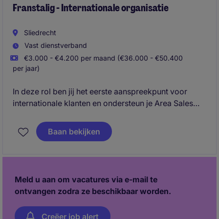
Franstalig - Internationale organisatie
Sliedrecht
Vast dienstverband
€3.000 - €4.200 per maand (€36.000 - €50.400
per jaar)
In deze rol ben jij het eerste aanspreekpunt voor
internationale klanten en ondersteun je Area Sales
Managers wereldwijd, met focus op de Franstalige
markt en klanten. Je bouwt sterke klantrelaties op,
Baan bekijken
denkt commercieel mee én zorgt voor een soepel
order- en offerte proces.
Meld u aan om vacatures via e-mail te
ontvangen zodra ze beschikbaar worden.
Creëer job alert