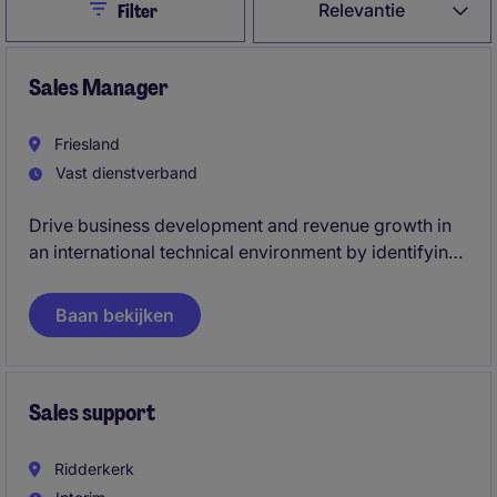
Close
Relevantie
Filter
Sales Manager
Friesland
Vast dienstverband
Drive business development and revenue growth in
an international technical environment by identifying,
pursuing, and closing new opportunities. This is a
high-impact role where you'll build a strong pipeline,
Baan bekijken
expand market presence, and play a key role in
scaling commercial success.
Sales support
Ridderkerk