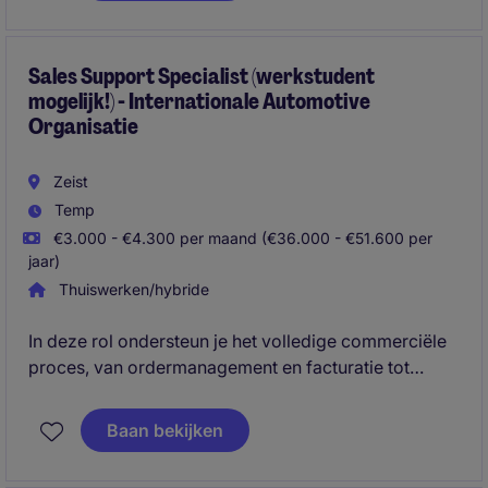
sterk proces.
Sales Support Specialist (werkstudent
mogelijk!) - Internationale Automotive
Organisatie
Zeist
Temp
€3.000 - €4.300 per maand (€36.000 - €51.600 per
jaar)
Thuiswerken/hybride
In deze rol ondersteun je het volledige commerciële
proces, van ordermanagement en facturatie tot
voertuigregistraties en klantcontact. Je zorgt ervoor
dat alle sales- en administratieve processen soepel
Baan bekijken
verlopen binnen een snelgroeiende organisatie in de
premium automotive sector.