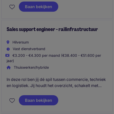
werkwijzen overzichtelijk en toekomstproof worden
Baan bekijken
ingericht.
Sales support engineer - railinfrastructuur
Hilversum
Vast dienstverband
€3.200 - €4.300 per maand (€38.400 - €51.600 per
jaar)
Thuiswerken/hybride
In deze rol ben jij dé spil tussen commercie, techniek
en logistiek. Jij houdt het overzicht, schakelt met
klanten en zorgt dat alles soepel verloopt. Klaar voor
een rol met impact? Solliciteer direct!
Baan bekijken