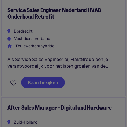
Service Sales Engineer Nederland HVAC
Onderhoud Retrofit
Dordrecht
Vast dienstverband
Thuiswerken/hybride
Als Service Sales Engineer bij FläktGroup ben je
verantwoordelijk voor het laten groeien van de
service business binnen HVAC. Je verkoopt
onderhoudscontracten, retrofits en energie-
Baan bekijken
optimalisaties aan bestaande en nieuwe klanten in
Nederland.
After Sales Manager - Digital and Hardware
Zuid-Holland