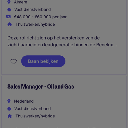
Almere
Vast dienstverband
€48.000 - €60.000 per jaar
Thuiswerken/hybride
Deze rol richt zich op het versterken van de
zichtbaarheid en leadgeneratie binnen de Benelux
door middel van digitale marketingcampagnes en
samenwerking met sales, dealers en internationale
Baan bekijken
teams. Je combineert strategie en uitvoering, van
online campagnes tot events, binnen een innovatieve
en duurzame internationale organisatie.
Sales Manager - Oil and Gas
Nederland
Vast dienstverband
Thuiswerken/hybride