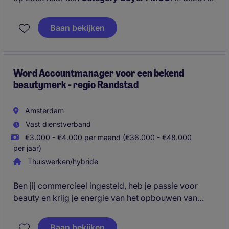
ben je verantwoordelijk voor het realiseren van
omzet, marge en groei binnen de categorie Fast
Baan bekijken
Moving Consumer Goods. Je bouwt sterke
partnerships op met A-merken, onderhandelt over
exclusieve deals en speelt continu in op
marktontwikkelingen en commerciële kansen.
Word Accountmanager voor een bekend
beautymerk - regio Randstad
Amsterdam
Vast dienstverband
€3.000 - €4.000 per maand (€36.000 - €48.000
per jaar)
Thuiswerken/hybride
Ben jij commercieel ingesteld, heb je passie voor
beauty en krijg je energie van het opbouwen van
klantrelaties? Als (Junior) Accountmanager Beauty
ben je verantwoordelijk voor de groei van een sterk
Baan bekijken