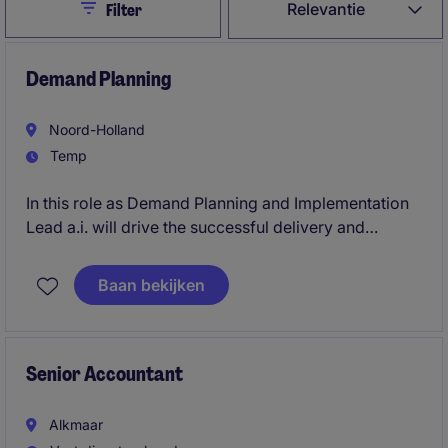
Close
Relevantie
Filter
Demand Planning
Noord-Holland
Temp
In this role as Demand Planning and Implementation
Lead a.i. will drive the successful delivery and
adoption of a new demand planning solution within
an international consumer-focused organization. The
Baan bekijken
role combines project leadership, stakeholder
management, business readiness, and operational
transition to ensure lasting value from the
implementation.
Senior Accountant
Alkmaar