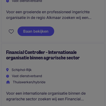
Vast dienstverband
Voor een groeiende en professioneel ingerichte
organisatie in de regio Alkmaar zoeken wij een
Senior Accountant die verantwoordelijk wordt voor
de financiële administratie, maandafsluitingen en
Baan bekijken
rapportages. Een mooie rol voor iemand die graag
eigenaarschap pakt, processen verbetert en wil
doorgroeien binnen finance.
Financial Controller - Internationale
organisatie binnen agrarische sector
Schiphol-Rijk
Vast dienstverband
Thuiswerken/hybride
Voor een internationale organisatie binnen de
agrarische sector zoeken wij een Financial
Controller. In deze rol ben je verantwoordelijk voor