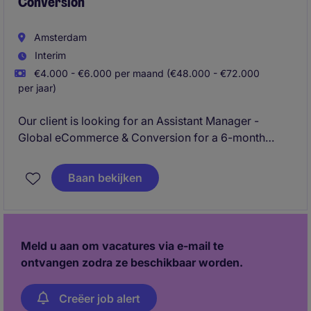
Conversion
Amsterdam
Interim
€4.000 - €6.000 per maand (€48.000 - €72.000
per jaar)
Our client is looking for an Assistant Manager -
Global eCommerce & Conversion for a 6-month
project + potential extension. You will increase
basket penetration and sales across platforms such
Baan bekijken
as Uber Eats, Just Eat and other rapid grocery
delivery partners in 35+ markets. This role combines
eCommerce, growth marketing, retail media and
analytics.
Meld u aan om vacatures via e-mail te
ontvangen zodra ze beschikbaar worden.
Creëer job alert