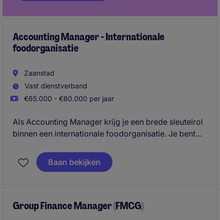
Accounting Manager - Internationale
foodorganisatie
Zaanstad
Vast dienstverband
€65.000 - €80.000 per jaar
Als Accounting Manager krijg je een brede sleutelrol
binnen een internationale foodorganisatie. Je bent
verantwoordelijk voor accounting, IFRS-rapportages,
Dutch GAAP jaarrekeningen, maand- en
Baan bekijken
jaarafsluitingen en het verder optimaliseren en
uniformeren van de financeprocessen binnen een
Benelux-structuur.
Group Finance Manager (FMCG)