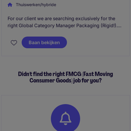
Thuiswerken/hybride
For our client we are searching exclusively for the
right Global Category Manager Packaging (Rigid!).
These are very exciting times at this organization,
with teams growing and product portfolios widening.
Baan bekijken
This has created a new opportunity within their
procurement department as Global Category
Manager Packaging ((Rigid!), stationed at their
Global HQ in Amsterdam. Curious to know what this
Didn't find the right FMCG (Fast Moving
could mean for you?
Consumer Goods) job for you?