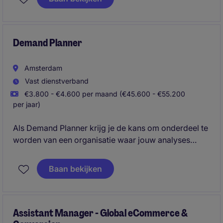
internationaal A-merk binnen de professionele
kappersbranche. Je bezoekt salons, adviseert
ondernemers over assortimenten en commerciële
kansen en zorgt ervoor dat klanten het maximale uit
Demand Planner
de samenwerking halen.
Amsterdam
Vast dienstverband
€3.800 - €4.600 per maand (€45.600 - €55.200
per jaar)
Als Demand Planner krijg je de kans om onderdeel te
worden van een organisatie waar jouw analyses
direct invloed hebben op de dagelijkse operatie. Jij
zorgt ervoor dat vraag en aanbod optimaal op elkaar
Baan bekijken
aansluiten en draagt bij aan een efficiënte supply
chain, betere beschikbaarheid en verdere groei.
Assistant Manager - Global eCommerce &