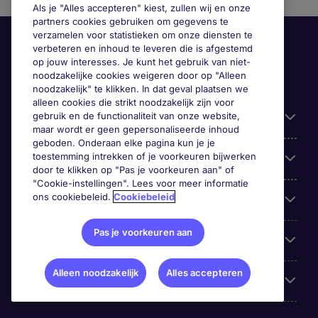
Als je "Alles accepteren" kiest, zullen wij en onze
partners cookies gebruiken om gegevens te
verzamelen voor statistieken om onze diensten te
verbeteren en inhoud te leveren die is afgestemd
op jouw interesses. Je kunt het gebruik van niet-
noodzakelijke cookies weigeren door op "Alleen
noodzakelijk" te klikken. In dat geval plaatsen we
alleen cookies die strikt noodzakelijk zijn voor
gebruik en de functionaliteit van onze website,
Handige informatie
maar wordt er geen gepersonaliseerde inhoud
geboden. Onderaan elke pagina kun je je
toestemming intrekken of je voorkeuren bijwerken
Onze expertise
door te klikken op "Pas je voorkeuren aan" of
"Cookie-instellingen". Lees voor meer informatie
ons cookiebeleid.
Cookiebeleid
Google Rating
Pas je voorkeuren aan
Mobile apps
Alleen noodzakelijk
Alles accepteren
Over Michael Page