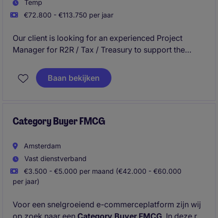
Temp
€72.800 - €113.750 per jaar
Our client is looking for an experienced Project
Manager for R2R / Tax / Treasury to support the
Finance Global Process Owner in driving execution
of the workstream, ensuring scope, timeline, cost,
Baan bekijken
and quality objectives are achieved across build,
test, and deployment phases. This role requires a
strong project leader with experience in ERP-enabled
finance transformations and the ability to coordinate
Category Buyer FMCG
diverse stakeholders to deliver high-quality
outcomes.
Amsterdam
Vast dienstverband
€3.500 - €5.000 per maand (€42.000 - €60.000
per jaar)
Voor een snelgroeiend e-commerceplatform zijn wij
op zoek naar een
Category Buyer FMCG
. In deze rol