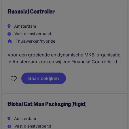
development.
Financial Controller
Amsterdam
Vast dienstverband
Thuiswerken/hybride
Voor een groeiende en dynamische MKB-organisatie
in Amsterdam zoeken wij een Financial Controller die
verantwoordelijk wordt voor het bewaken en
optimaliseren van de financiële processen. In deze
Baan bekijken
rol werk je nauw samen met het management en
draag je actief bij aan strategische besluitvorming.
Global Cat Man Packaging (Rigid)
Amsterdam
Vast dienstverband