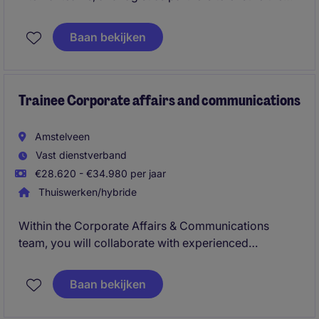
right parts are available on time and in the right
place. In this fast-paced international environment,
Baan bekijken
accuracy and proactive communication are key.
Trainee Corporate affairs and communications
Amstelveen
Vast dienstverband
€28.620 - €34.980 per jaar
Thuiswerken/hybride
Within the Corporate Affairs & Communications
team, you will collaborate with experienced
professionals on strategic communication,
stakeholder engagement, and corporate
Baan bekijken
responsibility initiatives. The culture is international,
professional, and focused on collaboration and