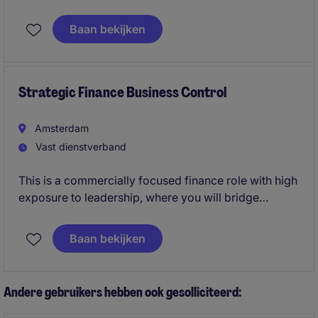
automotive leasing environment.
Baan bekijken
Strategic Finance Business Control
Amsterdam
Vast dienstverband
This is a commercially focused finance role with high
exposure to leadership, where you will bridge
financial analysis, investment thinking, and strategic
execution. The position is ideal for candidates who
Baan bekijken
want to stay close to deal dynamics and portfolio
performance, while working in a scalable platform
environment.
Andere gebruikers hebben ook gesolliciteerd: