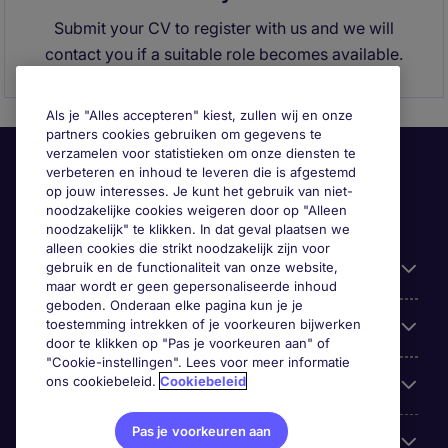
Submit your CV to register with us and we will
contact you if a suitable role becomes available.
Als je "Alles accepteren" kiest, zullen wij en onze
partners cookies gebruiken om gegevens te
verzamelen voor statistieken om onze diensten te
verbeteren en inhoud te leveren die is afgestemd
op jouw interesses. Je kunt het gebruik van niet-
noodzakelijke cookies weigeren door op "Alleen
noodzakelijk" te klikken. In dat geval plaatsen we
alleen cookies die strikt noodzakelijk zijn voor
gebruik en de functionaliteit van onze website,
Handige informatie
maar wordt er geen gepersonaliseerde inhoud
geboden. Onderaan elke pagina kun je je
toestemming intrekken of je voorkeuren bijwerken
Onze expertise
door te klikken op "Pas je voorkeuren aan" of
"Cookie-instellingen". Lees voor meer informatie
ons cookiebeleid.
Cookiebeleid
Google Rating
Pas je voorkeuren aan
Mobile apps