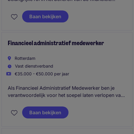
administratie en het ondersteunen van het team. Met
jouw nauwkeurigheid en organisatorisch talent zorg
Baan bekijken
je voor een soepel verloop van de crediteuren- en
debiteurenprocessen.
Financieel administratief medewerker
Rotterdam
Vast dienstverband
€35.000 - €50.000 per jaar
Als Financieel Administratief Medewerker ben je
verantwoordelijk voor het soepel laten verlopen van
de financiële administratie. Met jouw nauwkeurigheid
en organisatietalent draag je bij aan het succes van
Baan bekijken
de afdeling Accounting & Finance.