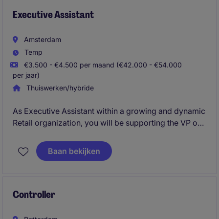
Executive Assistant
Amsterdam
Temp
€3.500 - €4.500 per maand (€42.000 - €54.000
per jaar)
Thuiswerken/hybride
As Executive Assistant within a growing and dynamic
Retail organization, you will be supporting the VP of
their Digital teams with complex administrative tasks,
event management, project management,
Baan bekijken
campaigns, calendar management and more. You
will start with a contract of 12 months through Page
Group!
Controller