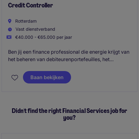
Credit Controller
Rotterdam
Vast dienstverband
€40.000 - €65.000 per jaar
Ben jij een finance professional die energie krijgt van
het beheren van debiteurenportefeuilles, het
verbeteren van cashflow en het minimaliseren van
financiële risico's? In deze veelzijdige functie
Baan bekijken
combineer je operationeel debiteurenbeheer met
analyses, rapportages en het adviseren over krediet-
en betalingsrisico's.
Didn't find the right Financial Services job for
you?