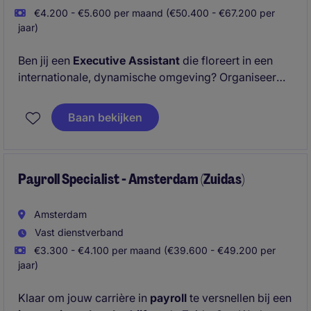
€4.200 - €5.600 per maand (€50.400 - €67.200 per
jaar)
Ben jij een
Executive Assistant
die floreert in een
internationale, dynamische omgeving? Organiseer
complexe reizen en werk direct mee aan high-level
deals. Vanuit kantoor in
Amsterdam West
maak jij
Baan bekijken
impact. Solliciteer direct!
Payroll Specialist - Amsterdam (Zuidas)
Amsterdam
Vast dienstverband
€3.300 - €4.100 per maand (€39.600 - €49.200 per
jaar)
Klaar om jouw carrière in
payroll
te versnellen bij een