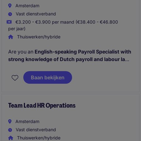
Amsterdam
Vast dienstverband
€3.200 - €3.900 per maand (€38.400 - €46.800
per jaar)
Thuiswerken/hybride
Are you an
English-speaking Payroll Specialist with
strong knowledge of Dutch payroll and labour law
?
Work on-site in
Amsterdam Zuid-Oost
and support
expats end-to-end. Only apply if you
live in NL, have
Baan bekijken
a BSN, and can work on-site daily
.
Team Lead HR Operations
Amsterdam
Vast dienstverband
Thuiswerken/hybride