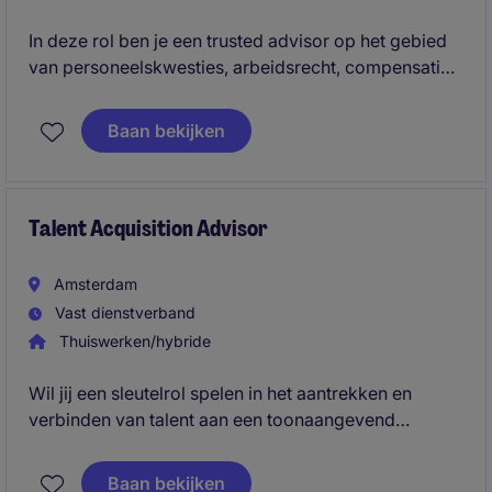
In deze rol ben je een trusted advisor op het gebied
van personeelskwesties, arbeidsrecht, compensation
& benefits en HR-processen. Daarnaast stuur je twee
HR Specialisten aan en draag je actief bij aan HR-
Baan bekijken
projecten en verandertrajecten binnen een
internationale omgeving.
Talent Acquisition Advisor
Amsterdam
Vast dienstverband
Thuiswerken/hybride
Wil jij een sleutelrol spelen in het aantrekken en
verbinden van talent aan een toonaangevend
internationaal advocatenkantoor? Onze klant zoekt
een
Talent Acquisition Advisor - Lateral & Early
Baan bekijken