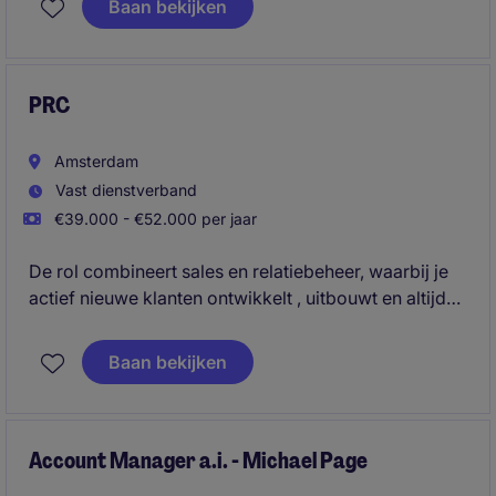
Baan bekijken
combination of HR and Sales.
PRC
Amsterdam
Vast dienstverband
€39.000 - €52.000 per jaar
De rol combineert sales en relatiebeheer, waarbij je
actief nieuwe klanten ontwikkelt , uitbouwt en altijd
op zoek bent naar nieuwe mogelijkheden. Het is een
dynamische en resultaatgerichte functie waarin je
Baan bekijken
commerciële doelen combineert met het maken van
impact op carrières en organisaties.
Account Manager a.i. - Michael Page