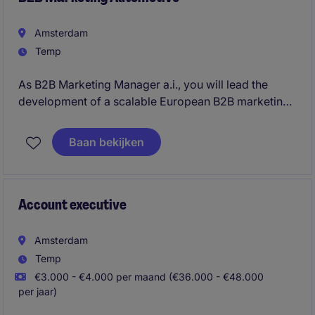
Amsterdam
Temp
As B2B Marketing Manager a.i., you will lead the
development of a scalable European B2B marketing
enablement framework that supports commercial
growth across fleet customers, leasing companies,
Baan bekijken
strategic partners, and importer markets. You will
create the tools, playbooks, governance models, and
best practice frameworks needed to drive consistent
and effective B2B marketing execution across
Account executive
Europe.
Amsterdam
Temp
€3.000 - €4.000 per maand (€36.000 - €48.000
per jaar)