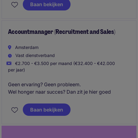
de schakel tussen ambitieuze professionals en
Baan bekijken
toonaangevende bedrijven. Je gebruikt je
overtuigingskracht om kandidaten te
enthousiasmeren en adviseert klanten over talent.
Accountmanager (Recruitment and Sales)
Amsterdam
Vast dienstverband
€2.700 - €3.500 per maand (€32.400 - €42.000
per jaar)
Geen ervaring? Geen probleem.
Wel honger naar succes? Dan zit je hier goed
Baan bekijken