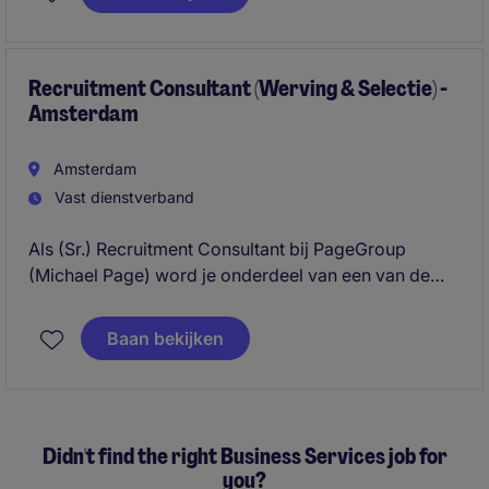
Careers
die zowel ervaren professionals als
studenten, starters en business professionals
begeleidt, van eerste kennismaking tot onboarding.
Recruitment Consultant (Werving & Selectie) -
Amsterdam
Amsterdam
Vast dienstverband
Als (Sr.) Recruitment Consultant bij PageGroup
(Michael Page) word je onderdeel van een van de
meest gerenommeerde organisaties in de
recruitment industrie wereldwijd. Via professionele
Baan bekijken
training, een hybride werkomgeving en een duidelijk
carrière pad op diverse ervaringsniveaus, kan jij je
eigen commerciële carrière opbouwen en door
ontwikkelen met de support van PageGroup.
Didn't find the right Business Services job for
you?