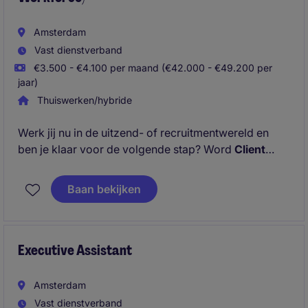
Amsterdam
Vast dienstverband
€3.500 - €4.100 per maand (€42.000 - €49.200 per
jaar)
Thuiswerken/hybride
Werk jij nu in de uitzend- of recruitmentwereld en
ben je klaar voor de volgende stap? Word
Client
Success Specialist (People Services & Workforce)
en zet je commerciële ervaring in aan de klantzijde.
Baan bekijken
Ontwikkel je buiten recruitment, mét impact binnen
people services. Solliciteer nu!
Executive Assistant
Amsterdam
Vast dienstverband