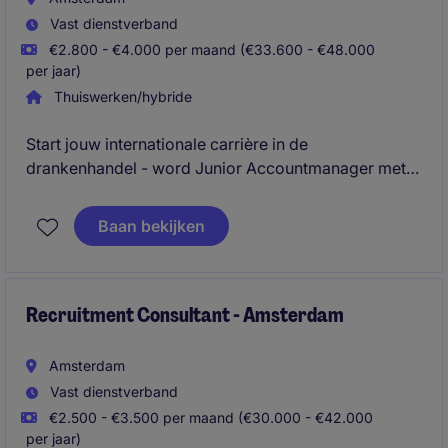
Vast dienstverband
€2.800 - €4.000 per maand (€33.600 - €48.000
per jaar)
Thuiswerken/hybride
Start jouw internationale carrière in de
drankenhandel - word Junior Accountmanager met
doorgroeimogelijkheid tot International Trader! Ben jij
klaar om je commerciële talent in te zetten op
Baan bekijken
wereldniveau? In deze rol werk je dagelijks met
internationale klanten, leer je de kneepjes van het vak
en groei je door naar een zelfstandige
handelsfunctie. Vanuit kantoor Amsterdam bouw je
Recruitment Consultant - Amsterdam
aan een carrière vol dynamiek, reizen en impact.
Amsterdam
Vast dienstverband
€2.500 - €3.500 per maand (€30.000 - €42.000
per jaar)