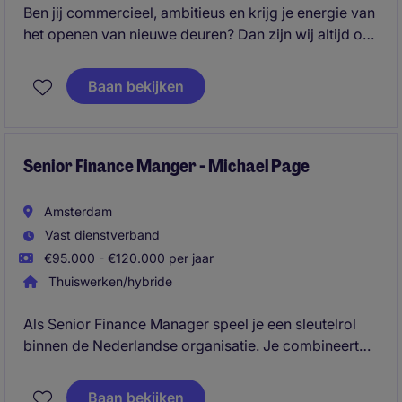
Ben jij commercieel, ambitieus en krijg je energie van
het openen van nieuwe deuren? Dan zijn wij altijd op
zoek naar talent dat klaar is voor een volgende stap
binnen sales. Wij werken samen met snelgroeiende
Baan bekijken
bedrijven en internationale organisaties die continu
op zoek zijn naar sterke Business Development
Representatives. Daarom komen we graag in contact
met professionals die zichzelf willen ontwikkelen in
Senior Finance Manger - Michael Page
een commerciële omgeving.
Amsterdam
Vast dienstverband
€95.000 - €120.000 per jaar
Thuiswerken/hybride
Als Senior Finance Manager speel je een sleutelrol
binnen de Nederlandse organisatie. Je combineert
een sterk accountingfundament met een
commerciële blik en bent verantwoordelijk voor
Baan bekijken