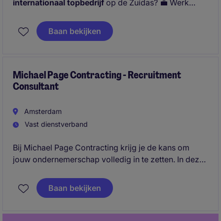
internationaal topbedrijf
op de Zuidas? 💼 Werk
hybride, ontwikkel jezelf en maak impact als
Payroll
Specialist NextGen
. Solliciteer direct!
Baan bekijken
Michael Page Contracting - Recruitment
Consultant
Amsterdam
Vast dienstverband
Bij Michael Page Contracting krijg je de kans om
jouw ondernemerschap volledig in te zetten. In deze
360° recruitment rol ben jij de spil tussen klant en
kandidaat: jij bouwt je eigen business, sluit deals en
Baan bekijken
zorgt dat de beste professionals op de juiste plek
terechtkomen.