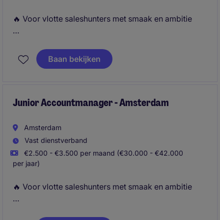
🔥 Voor vlotte saleshunters met smaak en ambitie
Als Recruitment Consultant bij Michael Page ben jij
de schakel tussen ambitieuze professionals en
Baan bekijken
toonaangevende bedrijven. Je gebruikt je
overtuigingskracht om kandidaten te
enthousiasmeren en adviseert klanten over talent.
Junior Accountmanager - Amsterdam
Amsterdam
Vast dienstverband
€2.500 - €3.500 per maand (€30.000 - €42.000
per jaar)
🔥 Voor vlotte saleshunters met smaak en ambitie
Als Junior Accountmanager bij Michael Page ben jij