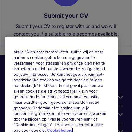
Submit your CV
Submit your CV to register with us and we will
contact you if a suitable role becomes available.
Als je "Alles accepteren" kiest, zullen wij en onze
partners cookies gebruiken om gegevens te
verzamelen voor statistieken om onze diensten te
verbeteren en inhoud te leveren die is afgestemd
op jouw interesses. Je kunt het gebruik van niet-
noodzakelijke cookies weigeren door op "Alleen
noodzakelijk" te klikken. In dat geval plaatsen we
alleen cookies die strikt noodzakelijk zijn voor
gebruik en de functionaliteit van onze website,
Handige informatie
maar wordt er geen gepersonaliseerde inhoud
geboden. Onderaan elke pagina kun je je
toestemming intrekken of je voorkeuren bijwerken
Onze expertise
door te klikken op "Pas je voorkeuren aan" of
"Cookie-instellingen". Lees voor meer informatie
ons cookiebeleid.
Cookiebeleid
Google Rating