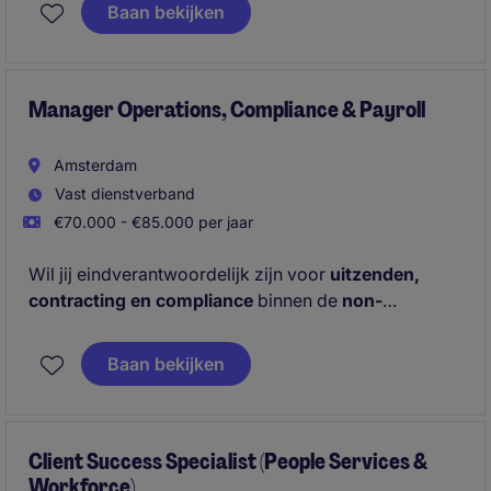
afspraken worden nagekomen, klanten tevreden
Baan bekijken
blijven en jouw team optimaal kan presteren.
Manager Operations, Compliance & Payroll
Amsterdam
Vast dienstverband
€70.000 - €85.000 per jaar
Wil jij eindverantwoordelijk zijn voor
uitzenden,
contracting en compliance
binnen de
non-
permanent business van PageGroup Nederland
? In
deze rol combineer je
operationeel leiderschap
met
Baan bekijken
wet- en regelgeving
.
Solliciteer direct!
Client Success Specialist (People Services &
Workforce)