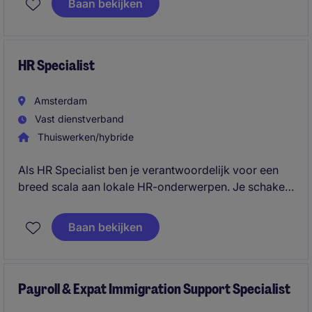
Baan bekijken
HR Specialist
Amsterdam
Vast dienstverband
Thuiswerken/hybride
Als HR Specialist ben je verantwoordelijk voor een
breed scala aan lokale HR-onderwerpen. Je schakelt
dagelijks met verschillende stakeholders en zorgt
ervoor dat beleid, processen en initiatieven zowel
Baan bekijken
aansluiten op de wereldwijde strategie als op lokale
wet- en regelgeving en compliance vereisten.
Payroll & Expat Immigration Support Specialist