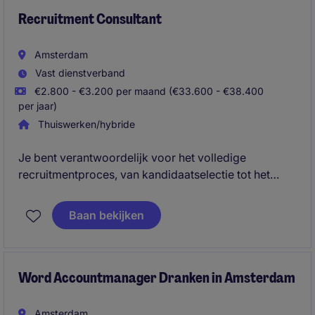
stakeholders en zorgt ervoor dat jouw spelers
optimaal kunnen presteren, zowel op als buiten het
Recruitment Consultant
veld.
Amsterdam
Vast dienstverband
€2.800 - €3.200 per maand (€33.600 - €38.400
per jaar)
Thuiswerken/hybride
Je bent verantwoordelijk voor het volledige
recruitmentproces, van kandidaatselectie tot het
opbouwen en beheren van klantrelaties in de
logistieke sector. Daarbij werk je zelfstandig én nauw
Baan bekijken
samen met je team om vacatures succesvol te
vervullen.
Word Accountmanager Dranken in Amsterdam
Amsterdam