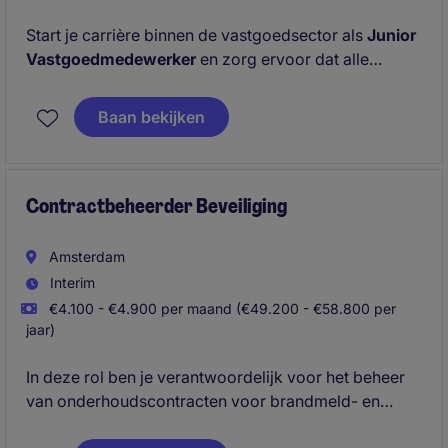
Start je carrière binnen de vastgoedsector als
Junior
Vastgoedmedewerker
en zorg ervoor dat alle
processen rondom huurders, contracten en mutaties
soepel verlopen. Je komt terecht in een betrokken
Baan bekijken
team op een modern kantoor dat uitstekend
bereikbaar is met zowel de auto als het openbaar
vervoer, waarbij een treinstation zich op loopafstand
bevindt.
Contractbeheerder Beveiliging
Amsterdam
Interim
€4.100 - €4.900 per maand (€49.200 - €58.800 per
jaar)
In deze rol ben je verantwoordelijk voor het beheer
van onderhoudscontracten voor brandmeld- en
beveiligingsinstallaties. Je zorgt ervoor dat