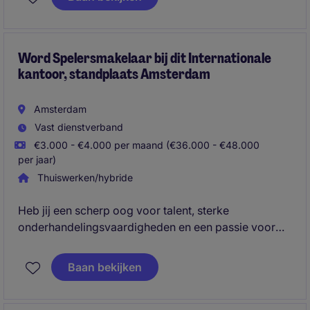
zowel de financiële beheersing als de verdere
ontwikkeling van de financefunctie.
Word Spelersmakelaar bij dit Internationale
kantoor, standplaats Amsterdam
Amsterdam
Vast dienstverband
€3.000 - €4.000 per maand (€36.000 - €48.000
per jaar)
Thuiswerken/hybride
Heb jij een scherp oog voor talent, sterke
onderhandelingsvaardigheden en een passie voor
topsport? Als Spelersmakelaar begeleid je talentvolle
sporters tijdens hun carrière, van
Baan bekijken
contractonderhandelingen tot commerciële kansen.
Je bouwt relaties op met clubs, spelers en andere