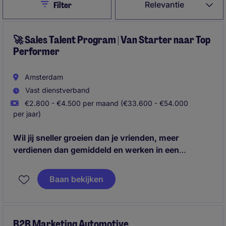
Close
Relevantie
Filter
🚀 Sales Talent Program | Van Starter naar Top
Performer
Amsterdam
Vast dienstverband
€2.800 - €4.500 per maand (€33.600 - €54.000
per jaar)
Wil jij sneller groeien dan je vrienden, meer
verdienen dan gemiddeld en werken in een
omgeving waar prestaties écht beloond worden?
Dan is dit jouw kans. Stap in een commerciële
Baan bekijken
omgeving waar jij vanaf dag één leert hoe je relaties
opbouwt, deals sluit en een indrukwekkend netwerk
creëert.
Solliciteer vandaag nog en ontdek hoe ver
jouw ambitie je kan brengen.
B2B Marketing Automotive