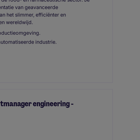
mentatie van geavanceerde
n het slimmer, efficiënter en
n wereldwijd.
roductieomgeving.
tomatiseerde industrie.
ctmanager engineering -