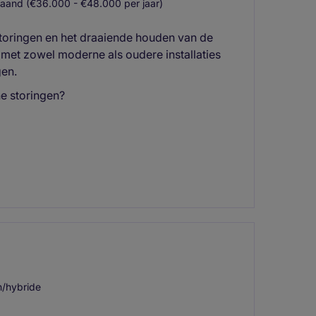
aand (€36.000 - €48.000 per jaar)
storingen en het draaiende houden van de
e met zowel moderne als oudere installaties
gen.
he storingen?
/hybride