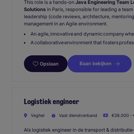
This role is a hands-on
Java Engineering Team L
Solutions
in Paris, responsible for leading a tea
leadership (code reviews, architecture, mentoring
management in an Agile environment.
An agile, innovative and dynamic company wh
A collaborative environment that fosters profes
Baan bekijken
Opslaan
Logistiek engineer
Veghel
Vast dienstverband
€38.000 - 
Als logistiek engineer in de transport & distributi