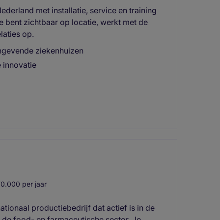
derland met installatie, service en training
 bent zichtbaar op locatie, werkt met de
laties op.
angevende ziekenhuizen
 innovatie
0.000 per jaar
tionaal productiebedrijf dat actief is in de
de food- en farmaceutische sector. Je