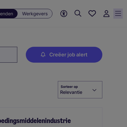
Favorieten,
enden
Werkgevers
0
Opgeslagen
vacatures
Creëer job alert
Sorteer op
Relevantie
oedingsmiddelenindustrie