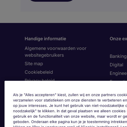
Handige informatie
Onze ex
Algemene voorwaarden voor
websitegebruikers
Banking 
Site map
Digital
Cookiebeleid
Enginee
Privacy beleid
Executi
Land
Finance
Als je "Alles accepteren" kiest, zullen wij en onze partners co
Toegankelijkheid
Healthca
verzamelen voor statistieken om onze diensten te verbeteren en
op jouw interesses. Je kunt het gebruik van niet-noodzakelijke
Ons Klokkenluiderskanaal
Human 
noodzakelijk" te klikken. In dat geval plaatsen we alleen cookies d
Informa
gebruik en de functionaliteit van onze website, maar wordt er 
geboden. Onderaan elke pagina kun je je toestemming intrekken
Legal