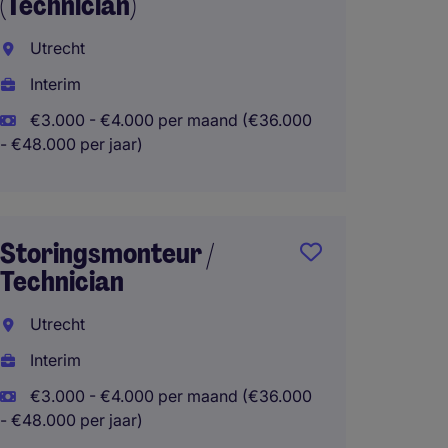
(Technician)
Medisch
Benel
Utrecht
Neder
Interim
Vast d
€3.000 - €4.000 per maand (€36.000
- €48.000 per jaar)
€55.00
Thuisw
Storingsmonteur /
Technician
Sales 
Indust
Utrecht
Interim
Utrech
€3.000 - €4.000 per maand (€36.000
Vast d
- €48.000 per jaar)