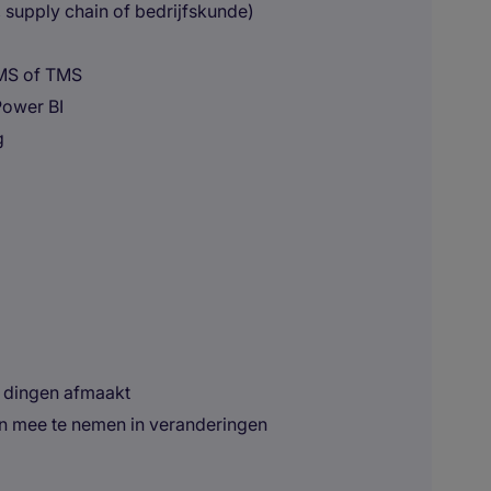
, supply chain of bedrijfskunde)
WMS of TMS
 Power BI
g
n dingen afmaakt
n mee te nemen in veranderingen