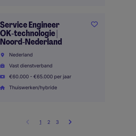
Area S
Service Engineer
Neder
OK‑technologie |
Noord‑Nederland
Rotte
Vast d
Nederland
Vast dienstverband
€60.000 - €65.000 per jaar
Thuiswerken/hybride
1
Showing
2
3
items