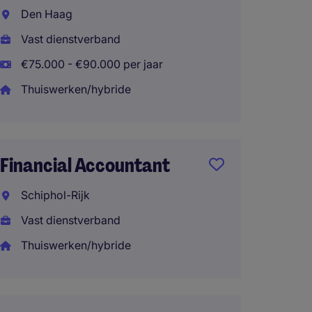
Accou
Den Haag
Amste
Vast dienstverband
Vast d
€75.000 - €90.000 per jaar
€65.00
Thuiswerken/hybride
Financ
Financial Accountant
Schiph
Schiphol-Rijk
Vast d
Vast dienstverband
Thuisw
Thuiswerken/hybride