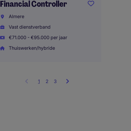
Financ
Financial Controller
Amers
Almere
Vast d
Vast dienstverband
Thuisw
€71.000 - €95.000 per jaar
Thuiswerken/hybride
1
Showing
2
3
items
1
to
3
of
8