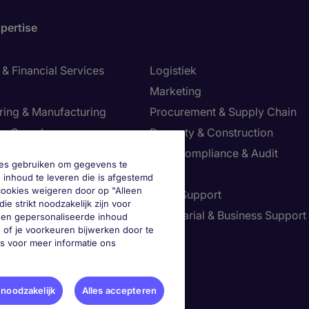
pertise
& Financial Services
Logistiek
Marketing
ring & Manufacturing
Procurement & Supply Chain
ve Search
Property & Construction
Risk, Compliance & Audit
okies gebruiken om gegevens te
re & Life Sciences
Sales
 inhoud te leveren die is afgestemd
 cookies weigeren door op "Alleen
Resources
Sales Support
ie strikt noodzakelijk zijn voor
tion Technology
Secretarial & Business Support
geen gepersonaliseerde inhoud
 of je voorkeuren bijwerken door te
Tax
es voor meer informatie ons
je voorkeuren aan
 noodzakelijk
Alles accepteren