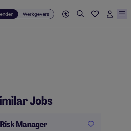
Favorieten,
enden
Werkgevers
0
Opgeslagen
vacatures
imilar Jobs
Risk Manager
Teamle