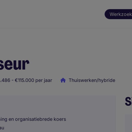
Werkzoek
seur
.486 - €115.000 per jaar
Thuiswerken/hybride
S
ming en organisatiebrede koers
au