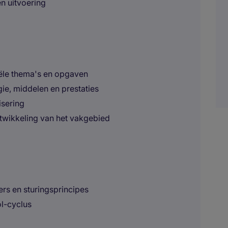
en uitvoering
ële thema's en opgaven
e, middelen en prestaties
isering
ntwikkeling van het vakgebied
ers en sturingsprincipes
l-cyclus