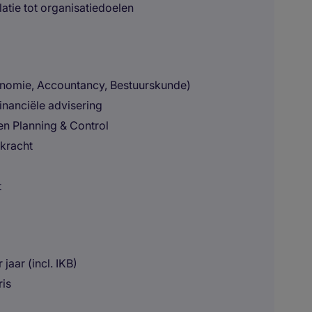
latie tot organisatiedoelen
onomie, Accountancy, Bestuurskunde)
financiële advisering
n Planning & Control
skracht
t
 jaar (incl. IKB)
ris