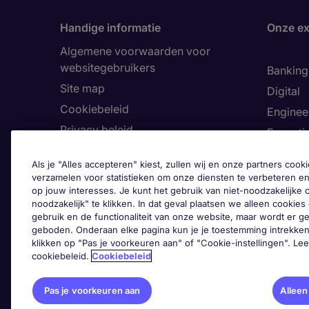
Handige informatie
Onze ex
Algemene voorwaarden voor
websitegebruikers
Banking 
Site map
Digital
Cookiebeleid
Enginee
Privacy beleid
Executi
Land
Finance
Als je "Alles accepteren" kiest, zullen wij en onze partners co
Toegankelijkheid
Healthca
verzamelen voor statistieken om onze diensten te verbeteren en
op jouw interesses. Je kunt het gebruik van niet-noodzakelijke
Ons Klokkenluiderskanaal
Human 
noodzakelijk" te klikken. In dat geval plaatsen we alleen cookies d
Informa
gebruik en de functionaliteit van onze website, maar wordt er 
geboden. Onderaan elke pagina kun je je toestemming intrekken
Legal
klikken op "Pas je voorkeuren aan" of "Cookie-instellingen". Le
cookiebeleid.
Cookiebeleid
Pas 
Pas je voorkeuren aan
Alleen