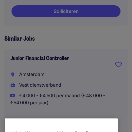
Solliciteren
Similar Jobs
Junior Financial Controller
Amsterdam
Vast dienstverband
€4.000 - €4.500 per maand (€48.000 -
€54.000 per jaar)