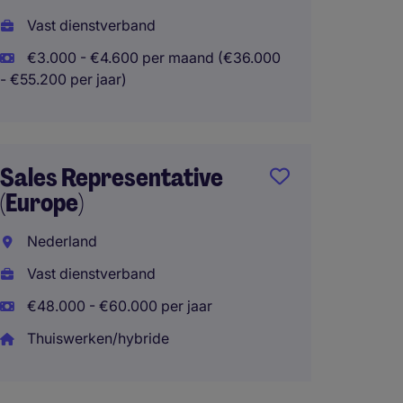
Vast dienstverband
Amste
€3.000 - €4.600 per maand (€36.000
Vast d
- €55.200 per jaar)
€3.000
- €48.000 
Thuisw
Sales Representative
(Europe)
Nederland
Vast dienstverband
€48.000 - €60.000 per jaar
Thuiswerken/hybride