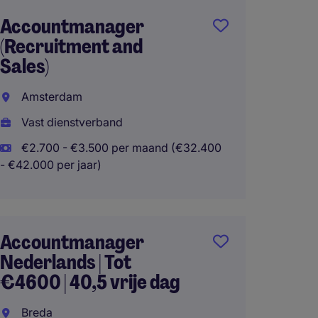
Accountmanager
Accoun
(Recruitment and
€3700 
Sales)
Oost
Amsterdam
Eindh
Vast dienstverband
Vast d
€2.700 - €3.500 per maand (€32.400
€2.700
- €42.000 per jaar)
- €44.400 
Thuisw
Accountmanager
Nederlands | Tot
Accou
€4600 | 40,5 vrije dag
regio 
Hospit
Breda