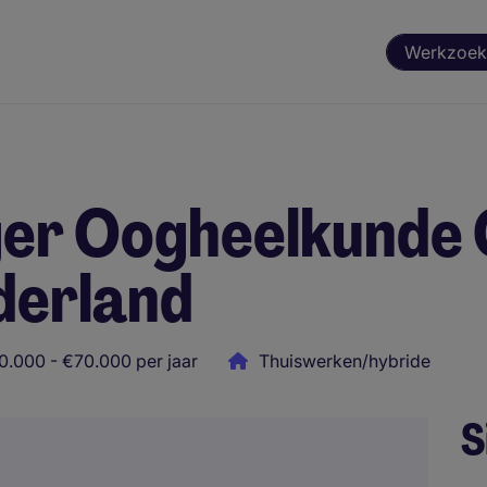
Werkzoek
r Oogheelkunde 
derland
0.000 - €70.000 per jaar
Thuiswerken/hybride
S