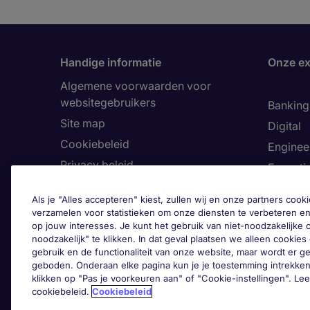
Handige informatie
Onze ex
Algemene voorwaarden voor
websitegebruikers
Banking 
Site map
Digital
Cookiebeleid
Enginee
Privacy beleid
Executi
Land
Finance
Als je "Alles accepteren" kiest, zullen wij en onze partners co
Toegankelijkheid
Healthca
verzamelen voor statistieken om onze diensten te verbeteren en
op jouw interesses. Je kunt het gebruik van niet-noodzakelijke
Ons Klokkenluiderskanaal
Human 
noodzakelijk" te klikken. In dat geval plaatsen we alleen cookies d
Informa
gebruik en de functionaliteit van onze website, maar wordt er 
geboden. Onderaan elke pagina kun je je toestemming intrekken
Legal
klikken op "Pas je voorkeuren aan" of "Cookie-instellingen". Le
cookiebeleid.
Cookiebeleid