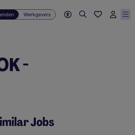
Favorieten,
enden
Werkgevers
0
Opgeslagen
vacatures
OK -
imilar Jobs