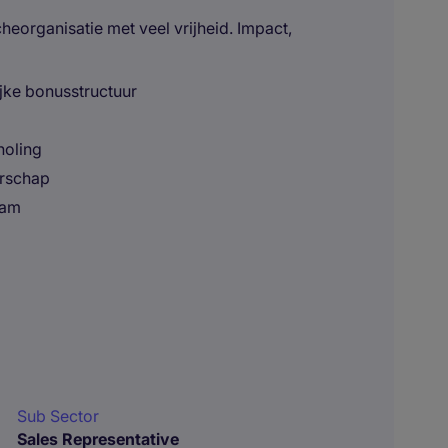
cheorganisatie met veel vrijheid. Impact,
jke bonusstructuur
holing
erschap
eam
Sub Sector
Sales Representative