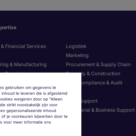
pertise
& Financial Services
Logistiek
Marketing
ring & Manufacturing
Procurement & Supply Chain
ve Search
Property & Construction
Risk, Compliance & Audit
okies gebruiken om gegevens te
re & Life Sciences
Sales
 inhoud te leveren die is afgestemd
 cookies weigeren door op "Alleen
Resources
Sales Support
ie strikt noodzakelijk zijn voor
tion Technology
Secretarial & Business Support
geen gepersonaliseerde inhoud
 of je voorkeuren bijwerken door te
Tax
es voor meer informatie ons