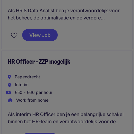
Als HRIS Data Analist ben je verantwoordelijk voor
het beheer, de optimalisatie en de verdere
ontwikkeling van SAP SuccessFactors binnen een
internationale organisatie. Je combineert HR-data-
View Job
analyse, systeembeheer en stakeholdermanagement
om processen te verbeteren, waardevolle inzichten
te creëren en HR-teams wereldwijd te ondersteunen.
HR Officer - ZZP mogelijk
Papendrecht
Interim
€50 - €60 per hour
Work from home
Als interim HR Officer ben je een belangrijke schakel
binnen het HR-team en verantwoordelijk voor de
dagelijkse HR-werkzaamheden. Vanuit het