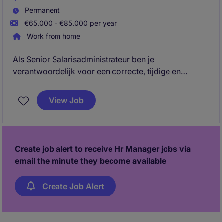
Permanent
€65.000 - €85.000 per year
Work from home
Als Senior Salarisadministrateur ben je
verantwoordelijk voor een correcte, tijdige en
volledige personeels- en salarisadministratie voor
meerdere entiteiten. Je werkt nauw samen met HR,
View Job
Finance en management, bent het aanspreekpunt
voor salarisvraagstukken en bewaakt de naleving
van wet- en regelgeving. Daarnaast adviseer je
stakeholders, optimaliseer je processen en draag je
Create job alert to receive Hr Manager jobs via
actief bij aan de verdere professionalisering van de
email the minute they become available
salarisadministratie.
Create Job Alert