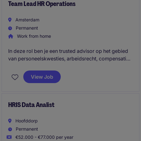
Team Lead HR Operations
Amsterdam
Permanent
Work from home
In deze rol ben je een trusted advisor op het gebied
van personeelskwesties, arbeidsrecht, compensation
& benefits en HR-processen. Daarnaast stuur je twee
HR Specialisten aan en draag je actief bij aan HR-
View Job
projecten en verandertrajecten binnen een
internationale omgeving.
HRIS Data Analist
Hoofddorp
Permanent
€52.000 - €77.000 per year