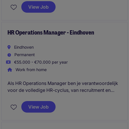
stroomlijnen, systemen te optimaliseren en de manier
View Job
van werken te versterken. Deze functie biedt de
mogelijkheid om een zichtbare impact te maken door
dagelijkse operationele aansturing te combineren
met verbeter-initiatieven op de langere termijn.
HR Operations Manager - Eindhoven
Eindhoven
Permanent
€55.000 - €70.000 per year
Work from home
Als HR Operations Manager ben je verantwoordelijk
voor de volledige HR-cyclus, van recruitment en
onboarding tot salarisadministratie,
verzuimbegeleiding en HR-advies. Je bent het eerste
View Job
aanspreekpunt voor medewerkers en management
en zorgt ervoor dat HR-processen efficiënt,
compliant en toekomstbestendig zijn.