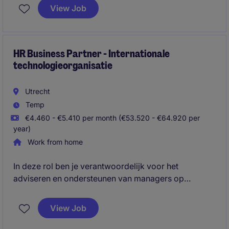
hoofdkantoor iondersteun je de Global HR Manager
View Job
en de HR Manager. Je werkt voor de internationale
organisatie, ondersteunt medewerkers op het
hoofdkantoor, expats wereldwijd en HR-collega's in
de verschillende regio's.
HR Business Partner - Internationale
technologieorganisatie
Utrecht
Temp
€4.460 - €5.410 per month (€53.520 - €64.920 per
year)
Work from home
In deze rol ben je verantwoordelijk voor het
adviseren en ondersteunen van managers op
uiteenlopende HR-vraagstukken. Je speelt een
actieve rol op thema's als verzuim, performance
View Job
management, coaching en talentontwikkeling,
waarbij je snel zelfstandig kunt schakelen binnen de