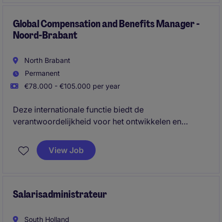
organisatie.
Global Compensation and Benefits Manager -
Noord-Brabant
North Brabant
Permanent
€78.000 - €105.000 per year
Deze internationale functie biedt de
verantwoordelijkheid voor het ontwikkelen en
beheren van wereldwijde compensatie-,
arbeidsvoorwaarden- en mobiliteitsprogramma's,
View Job
waarbij strategische beleidsvorming wordt
gecombineerd met operationele uitvoering. Je werkt
nauw samen met HR, management en internationale
stakeholders om een marktconform, eerlijk en
Salarisadministrateur
toekomstbestendig beloningsbeleid te realiseren.
South Holland