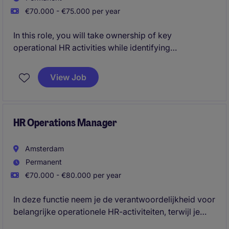
€70.000 - €75.000 per year
In this role, you will take ownership of key
operational HR activities while identifying
opportunities to streamline processes, optimise
systems and strengthen ways of working. This
View Job
position offers the opportunity to make a tangible
impact, balancing day-to-day operational leadership
with longer-term improvement initiatives.
HR Operations Manager
Amsterdam
Permanent
€70.000 - €80.000 per year
In deze functie neem je de verantwoordelijkheid voor
belangrijke operationele HR-activiteiten, terwijl je
tegelijkertijd kansen identificeert om processen te