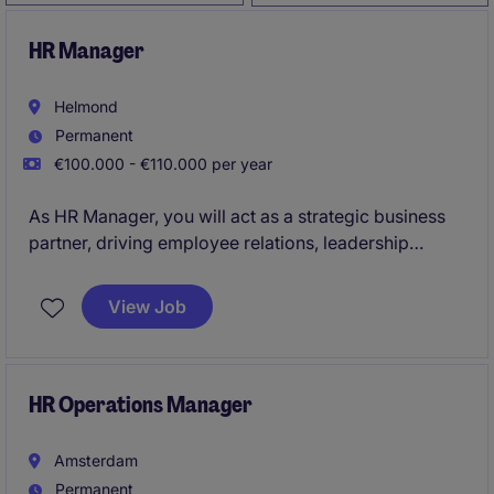
HR Manager
Helmond
Permanent
€100.000 - €110.000 per year
As HR Manager, you will act as a strategic business
partner, driving employee relations, leadership
development, performance management, and
organizational effectiveness across the Netherlands,
View Job
Germany, and Belgium. Based in Helmond, you will
lead key HR improvement initiatives while fostering a
high-performance culture and ensuring HR supports
the long-term growth of the business.
HR Operations Manager
Amsterdam
Permanent