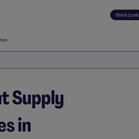
Werkzoek
tion
t Supply
s in