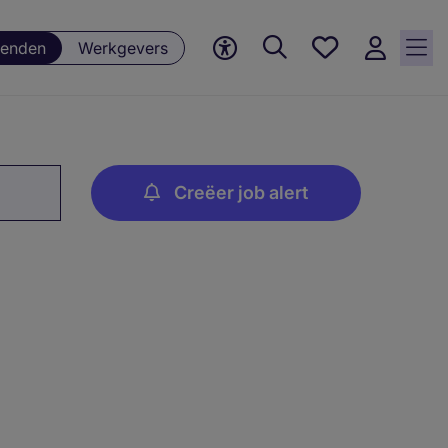
Favorieten,
enden
Werkgevers
0
Opgeslagen
vacatures
Creëer job alert