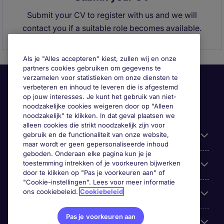
Submit your CV to register with us and we will
contact you if a suitable role becomes available.
Als je "Alles accepteren" kiest, zullen wij en onze
partners cookies gebruiken om gegevens te
verzamelen voor statistieken om onze diensten te
verbeteren en inhoud te leveren die is afgestemd
op jouw interesses. Je kunt het gebruik van niet-
noodzakelijke cookies weigeren door op "Alleen
noodzakelijk" te klikken. In dat geval plaatsen we
alleen cookies die strikt noodzakelijk zijn voor
gebruik en de functionaliteit van onze website,
Handige informatie
maar wordt er geen gepersonaliseerde inhoud
geboden. Onderaan elke pagina kun je je
toestemming intrekken of je voorkeuren bijwerken
Onze expertise
door te klikken op "Pas je voorkeuren aan" of
"Cookie-instellingen". Lees voor meer informatie
ons cookiebeleid.
Cookiebeleid
Google Rating
Pas je voorkeuren aan
Mobile apps