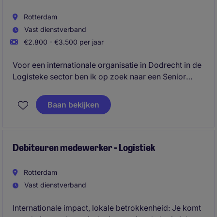
Rotterdam
Vast dienstverband
€2.800 - €3.500 per jaar
Voor een internationale organisatie in Dodrecht in de
Logisteke sector ben ik op zoek naar een Senior
Financieel Medewerker. Als Senior Financieel
Medewerker ben je verantwoordelijk voor het beheer
Baan bekijken
van de administratie en het bieden van ondersteuning
bij de maandafsluiting. Beschik jij over een no-
nonsense mentaliteit, doorzettingsvermogen en
neem je graag het initiatief? Dan ben ik op zoek naar
Debiteuren medewerker - Logistiek
jou!
Rotterdam
Vast dienstverband
Internationale impact, lokale betrokkenheid: Je komt