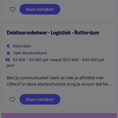
Baan bekijken
Debiteurenbeheer - Logistiek - Rotterdam
Rotterdam
Vast dienstverband
€2.650 - €3.500 per maand (€31.800 - €42.000 per
jaar)
Ben jij communicatief sterk en heb je affiniteit met
cijfers? In deze startersfunctie zorg je ervoor dat het
facturatie- en incassoproces soepel verloopt. Samen
met een ervaren team ben je verantwoordelijk voor
Baan bekijken
het beheren van openstaande facturen en het
onderhouden van klantcontact.