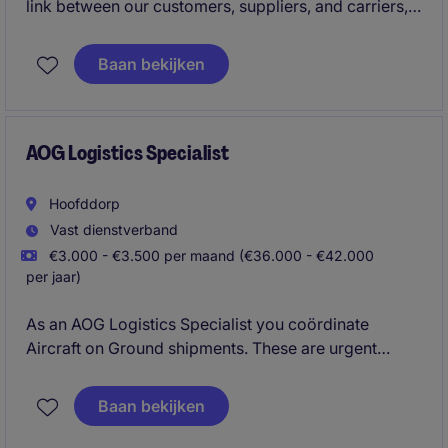
link between our customers, suppliers, and carriers,
and you will work closely with your colleagues to
ensure the smooth and efficient operation of our
Baan bekijken
logistics activities. You will get a unique insight into
international trade and the different logistics aspects
involved.
AOG Logistics Specialist
Hoofddorp
Vast dienstverband
€3.000 - €3.500 per maand (€36.000 - €42.000
per jaar)
As an AOG Logistics Specialist you coördinate
Aircraft on Ground shipments. These are urgent
shipment of aircraft parts and materials to minimise
downtime and get grounded aircraft back into
Baan bekijken
operation as quickly as possible.