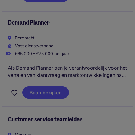
verlopen, dat de goederenstroom optimaal is, dat het
magazijn succesvol draait, dat de KPI's gehaald
worden en dat de klanten tevreden zijn. Je bent
verantwoordelijk voor een veilige en overzichtelijke
Demand Planner
werkomgeving in het magazijn.
Dordrecht
Vast dienstverband
€65.000 - €75.000 per jaar
Als Demand Planner ben je verantwoordelijk voor het
vertalen van klantvraag en marktontwikkelingen naar
een betrouwbare forecast. Je speelt een centrale rol
tussen Sales en Supply Chain en draagt bij aan een
Baan bekijken
optimale leverbetrouwbaarheid, efficiënte
voorraadniveaus en een voorspelbare operatie.
Customer service teamleider
Moerdijk