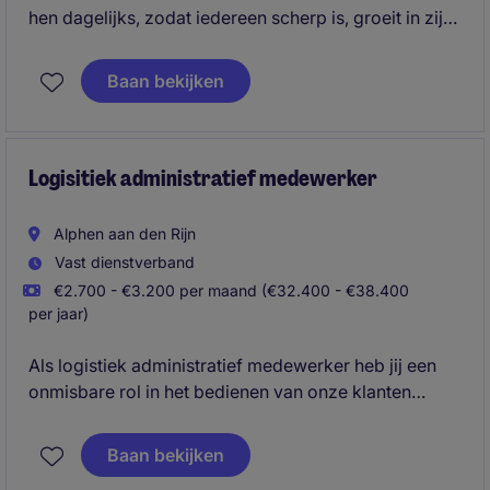
hen dagelijks, zodat iedereen scherp is, groeit in zijn
rol en samen een soepel draaiende operatie neerzet.
Tegelijk bewaak jij het overzicht, stuur je bij waar
Baan bekijken
nodig en zorg je dat processen en service continu
verbeteren.
Logisitiek administratief medewerker
Alphen aan den Rijn
Vast dienstverband
€2.700 - €3.200 per maand (€32.400 - €38.400
per jaar)
Als logistiek administratief medewerker heb jij een
onmisbare rol in het bedienen van onze klanten
wereldwijd. Onze klant is de grootste onafhankelijke
distributeur op het gebied van onderdelen voor de
Baan bekijken
luchtvaartindustrie. Tot hun klanten behoren alle