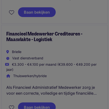
zorg je ervoor dat processen rondom tarieven,
facturatie en klantafspraken efficiënt en correct
Baan bekijken
worden uitgevoerd. Daarnaast werk je actief mee
binnen de operatie en stuur je continu op kwaliteit,
deadlines en procesverbetering.
Financieel Medewerker Crediteuren -
Maasvlakte - Logistiek
Brielle
Vast dienstverband
€3.300 - €4.100 per maand (€39.600 - €49.200 per
jaar)
Thuiswerken/hybride
Als Financieel Administratief Medewerker zorg je
voor een correcte, volledige en tijdige financiële
administratie en ondersteun je bij rapportages en
analyses. Je bent een belangrijke schakel binnen het
Baan bekijken