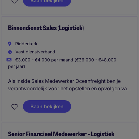
Baan bekijken
kansen actief op. Met jouw overtuigingskracht en
klantgerichte aanpak draag je direct bij aan het
binnenhalen van nieuwe business en het
onderhouden van bestaande relaties.
Binnendienst Sales (Logistiek)
Ridderkerk
Vast dienstverband
€3.000 - €4.000 per maand (€36.000 - €48.000
per jaar)
Als Inside Sales Medewerker Oceanfreight ben je
verantwoordelijk voor het opstellen en opvolgen van
concurrerende zeevrachtoffertes voor zowel import-
als exportzendingen. Je onderhandelt met carriers,
Baan bekijken
co-loaders en transportpartners om de beste
tarieven te realiseren. Samen met het commerciële
team draag je bij aan het winnen van nieuwe business
en het versterken van klantrelaties.
Senior Financieel Medewerker - Logistiek