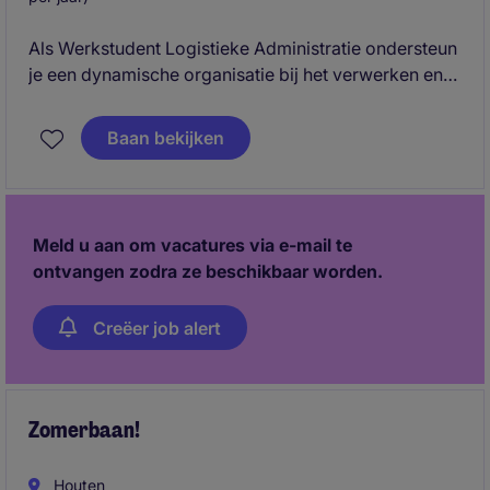
Als Werkstudent Logistieke Administratie ondersteun
je een dynamische organisatie bij het verwerken en
beheren van logistieke administratie,
goederenstromen en orders tijdens een drukke
Baan bekijken
operationele periode. Dit is een ideale bijbaan voor
een nauwkeurige en proactieve student die
praktijkervaring wil opdoen binnen logistiek, supply
chain en operationele processen.
Meld u aan om vacatures via e-mail te
ontvangen zodra ze beschikbaar worden.
Creëer job alert
Zomerbaan!
Houten