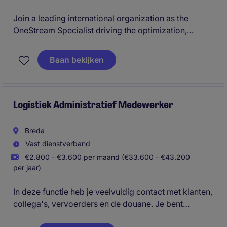
Join a leading international organization as the
OneStream Specialist driving the optimization,
development, and adoption of a business-critical
finance platform used across multiple countries.
Baan bekijken
Take ownership of finance technology initiatives,
collaborate with global stakeholders, and play a key
role in the company's ongoing finance
transformation journey.
Logistiek Administratief Medewerker
Breda
Vast dienstverband
€2.800 - €3.600 per maand (€33.600 - €43.200
per jaar)
In deze functie heb je veelvuldig contact met klanten,
collega's, vervoerders en de douane. Je bent
verantwoordelijk voor de administratieve verwerking