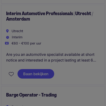
bekende luchtvaartmaatschappijen wereldwijd. Het
assortiment loopt van boutjes en zwemvesten tot en
met business-class vliegtuigstoelen en andere
Interim Automotive Professionals | Utrecht /
Amsterdam
interieur onderdelen.
Utrecht
Interim
€60 - €100 per uur
Are you an automotive specialist available at short
notice and interested in a project lasting at least 6
months? Then we would love to hear from you. We
are specifically looking for professionals with
Baan bekijken
experience gained within OEMs, importers,
dealership groups, leasing companies, or other
automotive-related organizations.
Barge Operator - Trading