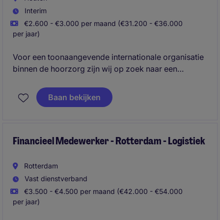
Interim
€2.600 - €3.000 per maand (€31.200 - €36.000
per jaar)
Voor een toonaangevende internationale organisatie
binnen de hoorzorg zijn wij op zoek naar een
enthousiaste vakantiekracht voor de afdeling
Operations in Vianen. Samen met een team van 18
Baan bekijken
collega's zorg je ervoor dat klanten in de Benelux
kunnen rekenen op een uitstekende service rondom
bestellingen, reparaties en retourzendingen van
hooroplossingen.
Financieel Medewerker - Rotterdam - Logistiek
Rotterdam
Vast dienstverband
€3.500 - €4.500 per maand (€42.000 - €54.000
per jaar)