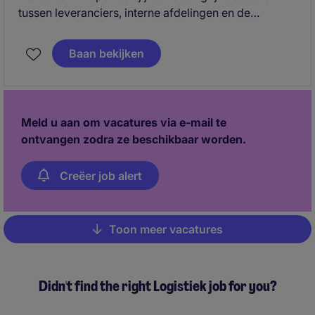
tussen leveranciers, interne afdelingen en de
organisatie. Je zorgt ervoor dat producten en
diensten op tijd beschikbaar zijn tegen de juiste
Baan bekijken
voorwaarden. Geen dag is hetzelfde: de ene keer
ben je in gesprek met een leverancier over
levertijden, de andere keer analyseer je prijzen of
denk je mee over hoe processen slimmer kunnen
Meld u aan om vacatures via e-mail te
worden ingericht.
ontvangen zodra ze beschikbaar worden.
Creëer job alert
Toon meer vacatures
Pagination
Didn't find the right Logistiek job for you?