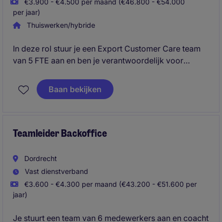
€3.900 - €4.500 per maand (€46.800 - €54.000
per jaar)
Thuiswerken/hybride
In deze rol stuur je een Export Customer Care team
van 5 FTE aan en ben je verantwoordelijk voor
klanttevredenheid, procesverbetering en het behalen
van KPI's. Je begeleidt veranderingen, stimuleert
Baan bekijken
samenwerking en draagt bij aan verdere
digitalisering binnen de afdeling. Heb je nog geen
leidinggevende ervaring, maar wel de ambitie om
door te groeien vanuit customer service? Dan
Teamleider Backoffice
nodigen we je ook graag uit om te solliciteren
Dordrecht
Vast dienstverband
€3.600 - €4.300 per maand (€43.200 - €51.600 per
jaar)
Je stuurt een team van 6 medewerkers aan en coacht