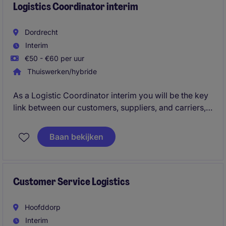
Logistics Coordinator interim
Dordrecht
Interim
€50 - €60 per uur
Thuiswerken/hybride
As a Logistic Coordinator interim you will be the key
link between our customers, suppliers, and carriers,
and you will work closely with your colleagues to
ensure the smooth and efficient operation of our
Baan bekijken
logistics activities. You will get a unique insight into
international trade and the different logistics aspects
involved.
Customer Service Logistics
Hoofddorp
Interim