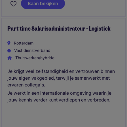
van logistieke gegevens in het systeem, verzorgt de
Baan bekijken
inklaring van containers en zorgt voor een correcte
afhandeling van douaneformaliteiten. Daarnaast
schakel je met de douane en draag je bij aan een
soepel verloop van de logistieke processen.
Part time Salarisadministrateur - Logistiek
Rotterdam
Vast dienstverband
Thuiswerken/hybride
Je krijgt veel zelfstandigheid en vertrouwen binnen
jouw eigen vakgebied, terwijl je samenwerkt met
ervaren collega's.
Je werkt in een internationale omgeving waarin je
jouw kennis verder kunt verdiepen en verbreden.