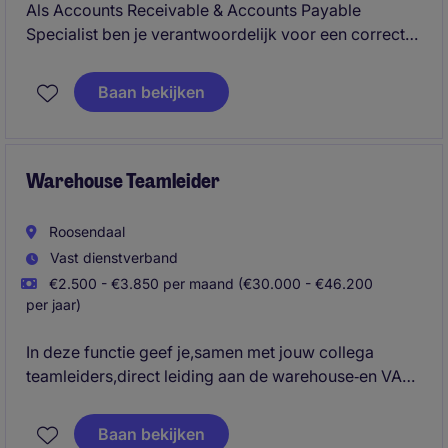
Als Accounts Receivable & Accounts Payable
Specialist ben je verantwoordelijk voor een correcte
verwerking van inkomende en uitgaande financiële
transacties. Je bewaakt betaalstromen, onderhoudt
Baan bekijken
contact met klanten en leveranciers en zorgt voor
een betrouwbare administratie.
Warehouse Teamleider
Roosendaal
Vast dienstverband
€2.500 - €3.850 per maand (€30.000 - €46.200
per jaar)
In deze functie geef je,samen met jouw collega
teamleiders,direct leiding aan de warehouse‐en VAL
operatie en zorg je er samen met de teams voor dat
de (logistieke en administratieve) processen goed
Baan bekijken