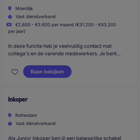
Moerdijk
Vast dienstverband
€2.600 - €3.600 per maand (€31.200 - €43.200
per jaar)
In deze functie heb je veelvuldig contact met
collega's en de varende medewerkers. Je bent
verantwoordelijk voor de planning van het
zeevarend personeel, controleert
Baan bekijken
bemanningsdocumenten en trainingen en verzorgt
reis- en trainingsboekingen. Daarnaast registreer je
verzuimbegeleiding en onderhoud je contact met de
bemanning tijdens scheepsbezoeken.
Inkoper
Rotterdam
Vast dienstverband
Als Junior Inkoper ben jij een belangrijke schakel