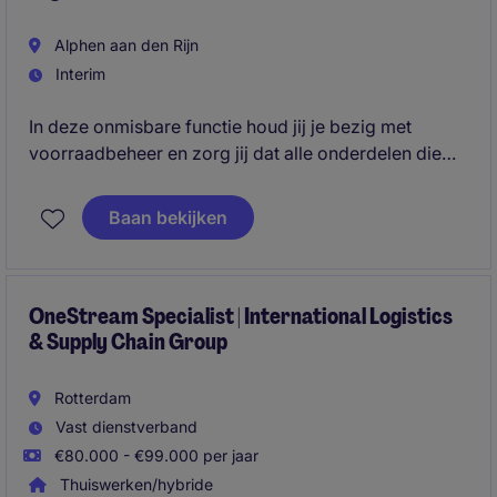
Alphen aan den Rijn
Interim
In deze onmisbare functie houd jij je bezig met
voorraadbeheer en zorg jij dat alle onderdelen die
nodig zijn, zo snel mogelijk op de juiste plek
klaarliggen zodat onze internationale zendingen op
Baan bekijken
tijd klaar staan om de deur uit te gaan. Je bent
precies en efficiënt en voelt je verantwoordelijk voor
jouw aandeel in het proces.
OneStream Specialist | International Logistics
& Supply Chain Group
Rotterdam
Vast dienstverband
€80.000 - €99.000 per jaar
Thuiswerken/hybride