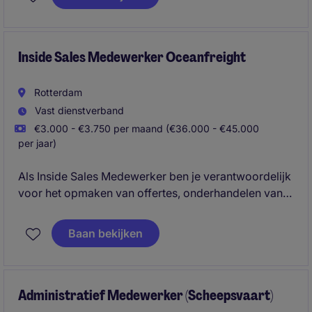
finance team en draagt actief bij aan het verbeteren
van financiële processen.
Inside Sales Medewerker Oceanfreight
Rotterdam
Vast dienstverband
€3.000 - €3.750 per maand (€36.000 - €45.000
per jaar)
Als Inside Sales Medewerker ben je verantwoordelijk
voor het opmaken van offertes, onderhandelen van
inkoop tarieven en assisteren met RFQ's. Bovendien
krijg je de kans om je vaardigheden verder te
Baan bekijken
ontwikkelen.
Administratief Medewerker (Scheepsvaart)