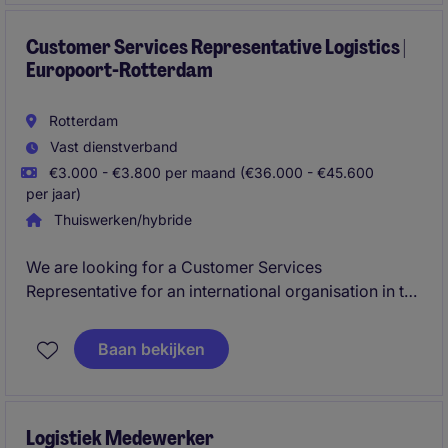
Customer Services Representative Logistics |
Europoort-Rotterdam
Rotterdam
Vast dienstverband
€3.000 - €3.800 per maand (€36.000 - €45.600
per jaar)
Thuiswerken/hybride
We are looking for a Customer Services
Representative for an international organisation in the
logistics industry based in Europoort. In this role
within the transport (rail and road) and supply chain
Baan bekijken
sector, you will be responsible for customer
communication, order processing, and delivering
exceptional service in a dynamic and fast-paced
environment.
Logistiek Medewerker