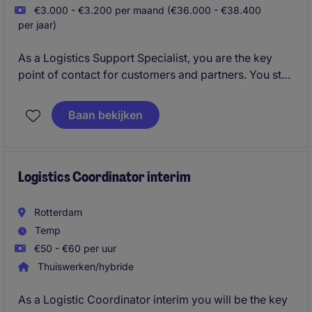
€3.000 - €3.200 per maand (€36.000 - €38.400
per jaar)
As a Logistics Support Specialist, you are the key
point of contact for customers and partners. You stay
in control, think ahead, and ensure everything runs
smoothly, even in high-pressure situations.
Baan bekijken
You act as the vital link between customers,
operations, and carriers. Challenges? You see them
as opportunities.
Logistics Coordinator interim
Rotterdam
Temp
€50 - €60 per uur
Thuiswerken/hybride
As a Logistic Coordinator interim you will be the key