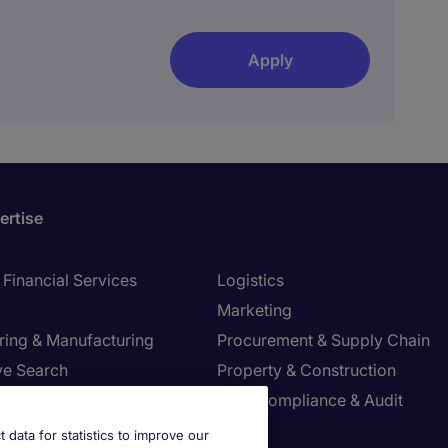
Apply
ertise
Financial Services
Logistics
Marketing
ring & Manufacturing
Procurement & Supply Chain
ve Search
Property & Construction
Risk, Compliance & Audit
re & Life Sciences
Sales
t data for statistics to improve our