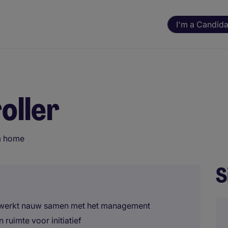
I'm a Candida
oller
m home
S
en werkt nauw samen met het management
uimte voor initiatief