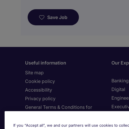
Save Job
Useful information
Our Exp
Site map
Banking 
Cookie policy
Digital
Accessibility
Enginee
Privacy policy
Executi
General Terms & Conditions for
website users
Finance
Country
Healthca
If you “Accept all”, we and our partners will use cookies to collec