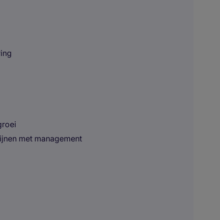
ring
groei
 lijnen met management