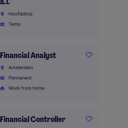
a.i.
Den H
Hoofddorp
Perma
Temp
€80.00
Work 
Financial Analyst
Financ
Amsterdam
Permanent
Amste
Work from home
Perma
Work 
Financial Controller