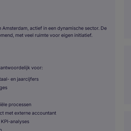
n Amsterdam, actief in een dynamische sector. De
mend, met veel ruimte voor eigen initiatief.
rantwoordelijk voor:
al- en jaarcijfers
ages
iële processen
act met externe accountant
 KPI-analyses
n