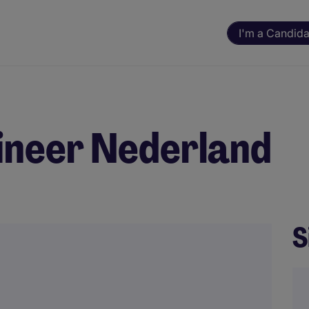
I'm a Candida
ineer Nederland
S