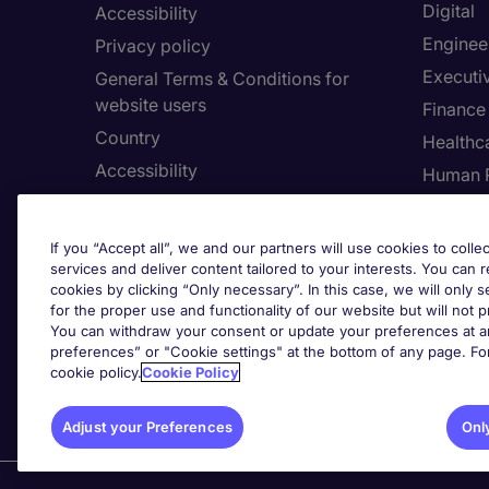
Digital
Accessibility
Enginee
Privacy policy
Executi
General Terms & Conditions for
website users
Finance
Country
Healthca
Accessibility
Human 
Our Whistleblowing Channel
Informa
Legal
If you “Accept all”, we and our partners will use cookies to collec
services and deliver content tailored to your interests. You can 
cookies by clicking “Only necessary”. In this case, we will only s
for the proper use and functionality of our website but will not 
Adju
You can withdraw your consent or update your preferences at an
preferences” or "Cookie settings" at the bottom of any page. Fo
cookie policy.
Cookie Policy
Adjust your Preferences
Onl