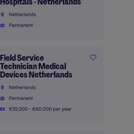
Hospitals - Netherlands
Eindh
Netherlands
Perma
Permanent
€40.00
Field Service
Projec
Technician Medical
Aeros
Devices Netherlands
Interna
Netherlands
Perma
Permanent
€55.000 - €60.000 per year
AutoCa
Airpor