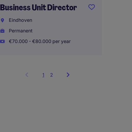
Business Unit Director
indust
Eindhoven
Interna
Permanent
Perma
€70.000 - €80.000 per year
1
Showing
2
items
1
to
3
of
6