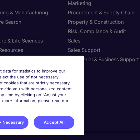
Marketing
ring & Manufacturing
Procurement & Supply Chain
ve Search
Property & Construction
Risk, Compliance & Audit
re & Life Sciences
Sales
Resources
Sales Support
tion Technology
Secretarial & Business Support
Tax
t data for statistics to improve our
reject the use of not necessary
et cookies that are strictly necessary
provide you with personalized content.
st your Preferences
y time by clicking on “Adjust your
r more information, please read our
y Necessary
Accept All