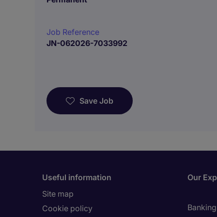
Job Reference
JN-062026-7033992
Save Job
Useful information
Our Exp
Site map
Banking 
Cookie policy