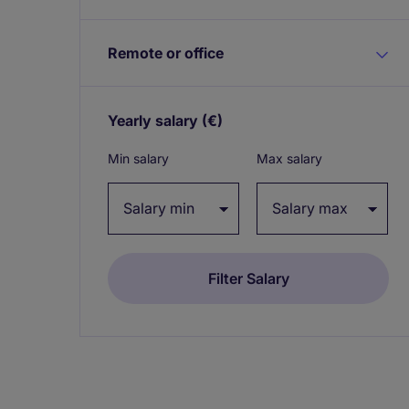
Remote or office
Yearly salary
(€)
Expand / collapse
Min salary
Max salary