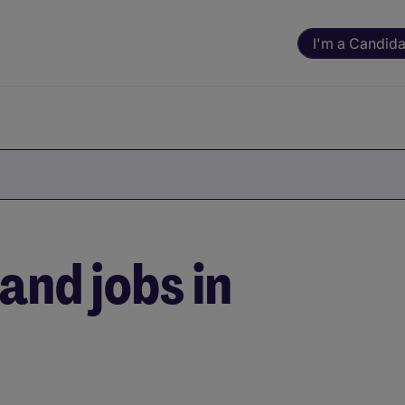
I'm a Candida
and jobs in