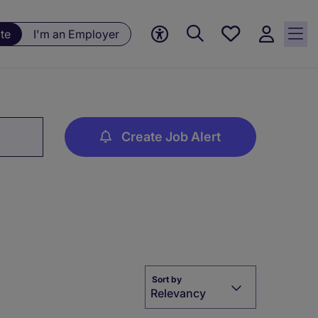
Save
te
I'm an Employer
jobs, 0
currently
saved
jobs
Create Job Alert
Sort by
Relevancy