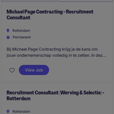
Michael Page Contracting - Recruitment
Consultant
Rotterdam
Permanent
Bij Michael Page Contracting krijg je de kans om
jouw ondernemerschap volledig in te zetten. In deze
360° recruitment rol ben jij de spil tussen klant en
kandidaat: jij bouwt je eigen business, sluit deals en
View Job
zorgt dat de beste professionals op de juiste plek
terechtkomen.
Recruitment Consultant (Werving & Selectie) -
Rotterdam
Rotterdam