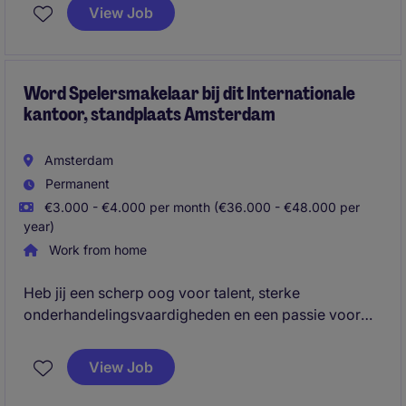
en zet je commerciële ervaring in aan de klantzijde.
View Job
Ontwikkel je buiten recruitment, mét impact binnen
people services. Solliciteer nu!
Word Spelersmakelaar bij dit Internationale
kantoor, standplaats Amsterdam
Amsterdam
Permanent
€3.000 - €4.000 per month (€36.000 - €48.000 per
year)
Work from home
Heb jij een scherp oog voor talent, sterke
onderhandelingsvaardigheden en een passie voor
topsport? Als Spelersmakelaar begeleid je talentvolle
sporters tijdens hun carrière, van
View Job
contractonderhandelingen tot commerciële kansen.
Je bouwt relaties op met clubs, spelers en andere