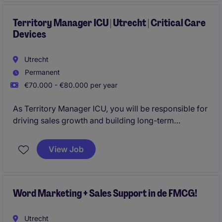
stakeholders en zorgt ervoor dat jouw spelers
optimaal kunnen presteren, zowel op als buiten het
Territory Manager ICU | Utrecht | Critical Care
Devices
veld.
Utrecht
Permanent
€70.000 - €80.000 per year
As Territory Manager ICU, you will be responsible for
driving sales growth and building long-term
partnerships with hospitals across the Utrecht region.
You will work closely with intensivists, ICU nurses,
View Job
procurement teams and clinical stakeholders to
position advanced critical care solutions.
Word Marketing + Sales Support in de FMCG!
Utrecht