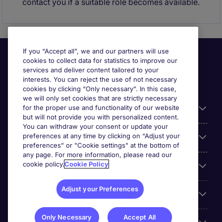
contact you if a suitable role becomes available.
If you “Accept all”, we and our partners will use
cookies to collect data for statistics to improve our
services and deliver content tailored to your
interests. You can reject the use of not necessary
cookies by clicking “Only necessary”. In this case,
we will only set cookies that are strictly necessary
for the proper use and functionality of our website
Useful information
but will not provide you with personalized content.
You can withdraw your consent or update your
preferences at any time by clicking on “Adjust your
Our Expertise
preferences” or "Cookie settings" at the bottom of
any page. For more information, please read our
cookie policy.
Cookie Policy
Google Rating
Adjust your Preferences
Mobile apps
Only Necessary
Accept All