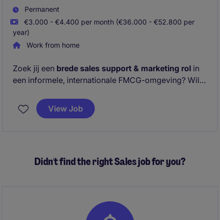
Permanent
€3.000 - €4.400 per month (€36.000 - €52.800 per
year)
Work from home
Zoek jij een
brede sales support & marketing rol
in
een informele, internationale FMCG-omgeving? Wil
je veel verantwoordelijkheid, flexibiliteit én impact?
Lees dan snel verder en ontdek jouw volgende stap!
View Job
Didn't find the right Sales job for you?