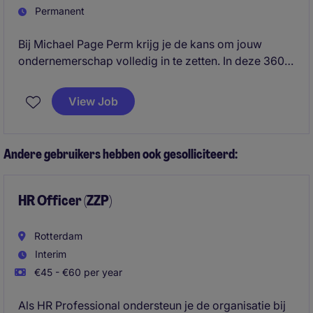
Permanent
Bij Michael Page Perm krijg je de kans om jouw
ondernemerschap volledig in te zetten. In deze 360°
recruitment rol ben jij de spil tussen klant en
kandidaat: jij bouwt je eigen business, sluit deals en
View Job
zorgt dat de beste professionals op de juiste plek
terechtkomen.
Andere gebruikers hebben ook gesolliciteerd:
HR Officer (ZZP)
Rotterdam
Interim
€45 - €60 per year
Als HR Professional ondersteun je de organisatie bij