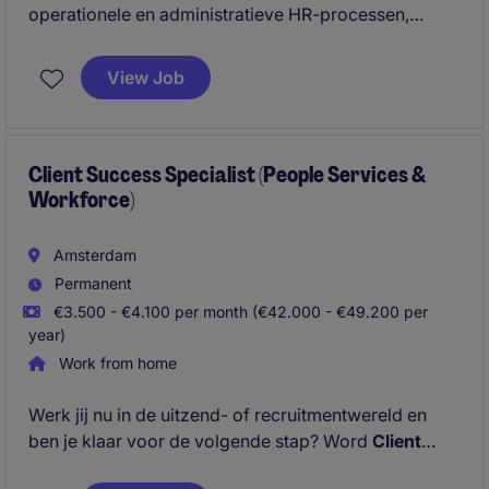
operationele en administratieve HR-processen,
waaronder personeelsadministratie, HR-
vraagstukken en medewerkerondersteuning.
View Job
Daarnaast ben je verantwoordelijk voor het
verwerken en controleren van HR-mutaties, zoals in-,
door- en uitstroom, contractwijzigingen en
verlofregistraties.
Client Success Specialist (People Services &
Workforce)
Amsterdam
Permanent
€3.500 - €4.100 per month (€42.000 - €49.200 per
year)
Work from home
Werk jij nu in de uitzend- of recruitmentwereld en
ben je klaar voor de volgende stap? Word
Client
Success Specialist (People Services & Workforce)